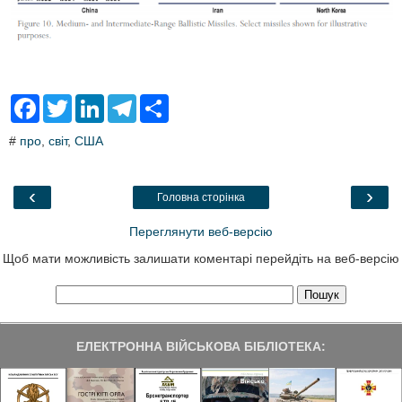
F
T
L
T
S
a
w
i
e
h
c
i
n
l
a
#
про
,
світ
,
США
e
t
k
e
r
b
t
e
g
e
o
e
d
r
o
r
I
a
‹
›
Головна сторінка
k
n
m
Переглянути веб-версію
Щоб мати можливість залишати коментарі перейдіть на веб-версію
ЕЛЕКТРОННА ВІЙСЬКОВА БІБЛІОТЕКА: