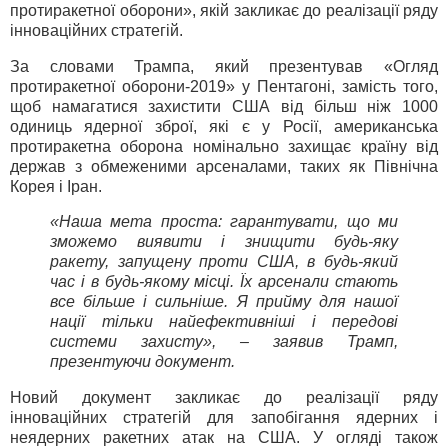
протиракетної оборони», якій закликає до реалізації ряду
інноваційних стратегій.
За словами Трампа, який презентував «Огляд
протиракетної оборони-2019» у Пентагоні, замість того,
щоб намагатися захистити США від більш ніж 1000
одиниць ядерної зброї, які є у Росії, американська
протиракетна оборона номінально захищає країну від
держав з обмеженими арсеналами, таких як Північна
Корея і Іран.
«Наша мета проста: гарантувати, що ми
зможемо виявити і знищити будь-яку
ракету, запущену проти США, в будь-який
час і в будь-якому місці. Їх арсенали стають
все більше і сильніше. Я прийму для нашої
нації тільки найефективніші і передові
системи захисту», – заявив Трамп,
презентуючи документ.
Новий документ закликає до реалізації ряду
інноваційних стратегій для запобігання ядерних і
неядерних ракетних атак на США. У огляді також