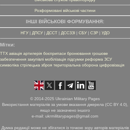
Розформовані військові частини
ІНШІ ВІЙСЬКОВІ ФОРМУВАННЯ:
НГУ
|
ДПСУ
|
ДССТ
|
ДССЗЗІ
|
СБУ
|
СЗР
|
УДО
Мітки:
ТТХ
авіація
артилерія
боєприпаси
бронювання
грошове
забезпечення
закупівлі
мобілізація
підсумки
реформа ЗСУ
символіка
стрілецька зброя
територіальна оборона
цифровізація
© 2014-2025 Ukrainian Military Pages
Використання матеріалів за умови вказання джерела (CC BY 4.0),
якщо не зазначено іншого
e-mail: ukrmilitarypages@gmail.com
Думка редакції може не збігатися із точкою зору авторів матеріалів