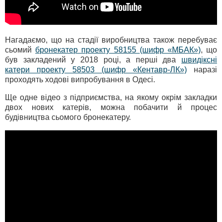
Нагадаємо, що на стадії виробництва також перебуває
сьомий
бронекатер проекту 58155 (шифр «МБАК»)
, що
був закладений у 2018 році, а перші два
швидіксні
катери проекту 58503 (шифр «Кентавр-ЛК»)
наразі
проходять ходові випробування в Одесі.
Ще одне відео з підприємства, на якому окрім закладки
двох нових катерів, можна побачити й процес
будівництва сьомого бронекатеру.