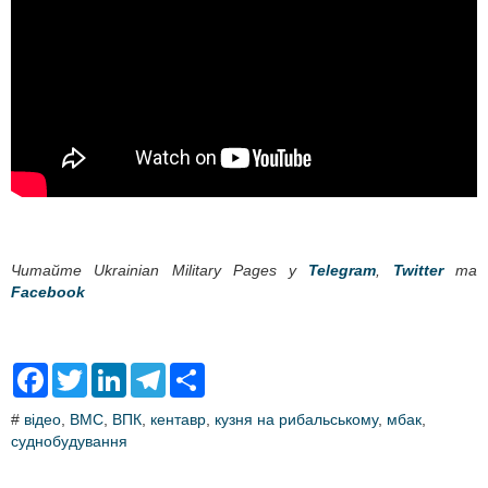
Читайте Ukrainian Military Pages у
Telegram
,
Twitter
та
Facebook
F
T
L
T
S
a
w
i
e
h
c
i
n
l
a
#
відео
,
ВМС
,
ВПК
,
кентавр
,
кузня на рибальському
,
мбак
,
e
t
k
e
r
суднобудування
b
t
e
g
e
o
e
d
r
o
r
I
a