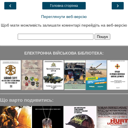
k
n
m
‹
›
Головна сторінка
Переглянути веб-версію
Щоб мати можливість залишати коментарі перейдіть на веб-версію
ЕЛЕКТРОННА ВІЙСЬКОВА БІБЛІОТЕКА:
Що варто подивитись: