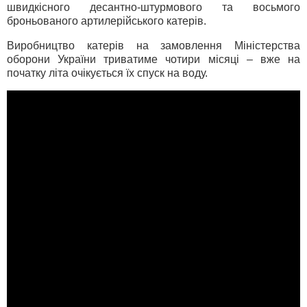
швидкісного десантно-штурмового та восьмого
броньованого артилерійського катерів.
Виробництво катерів на замовлення Міністерства
оборони України триватиме чотири місяці – вже на
початку літа очікується їх спуск на воду.