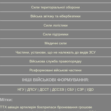
Сили територіальної оборони
Війська зв'язку та кібербезпеки
Сили логістики
Сили підтримки
Медичні сили
Частини, установи, що не належать до видів ЗСУ
Військова служба правопорядку
Розформовані військові частини
ІНШІ ВІЙСЬКОВІ ФОРМУВАННЯ:
НГУ
|
ДПСУ
|
ДССТ
|
ДССЗЗІ
|
СБУ
|
СЗР
|
УДО
Мітки:
ТТХ
авіація
артилерія
боєприпаси
бронювання
грошове