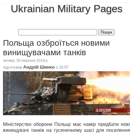
Ukrainian Military Pages
Польща озброїться новими
винищувачами танків
четвер, 28 березня 2019 р.
Андрій Шинко
підготував
о
16:07
Міністерство оборони Польщі має намір придбати нові
винищувачі танків на гусеничному шасі для посилення