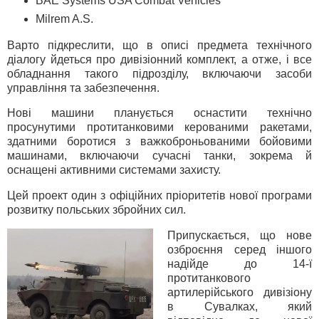
BAE Systems USA Combat Vehicles
Milrem A.S.
Варто підкреслити, що в описі предмета технічного
діалогу йдеться про дивізіонний комплект, а отже, і все
обладнання такого підрозділу, включаючи засоби
управління та забезпечення.
Нові машини планується оснастити технічно
просунутими протитанковими керованими ракетами,
здатними боротися з важкоброньованими бойовими
машинами, включаючи сучасні танки, зокрема й
оснащені активними системами захисту.
Цей проект один з офіційних пріоритетів нової програми
розвитку польських збройних сил.
Припускається, що нове
озброєння серед іншого
надійде до 14-ї
протитанкового
артилерійського дивізіону
в Сувалках, який