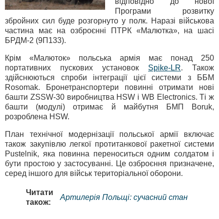
відповідно до нової
Програми розвитку
збройних сил буде розгорнуто у полк. Наразі військова
частина має на озброєнні ПТРК «Малютка», на шасі
БРДМ-2 (9П133).
Крім «Малюток» польська армія має понад 250
портативних пускових установок
Spike-LR
. Також
здійснюються спроби інтеграції цієї системи з ББМ
Rosomak. Бронетранспортери повинні отримати нові
башти ZSSW-30 виробництва HSW і WB Electronics. Ті ж
башти (модулі) отримає й майбутня БМП Boruk,
розроблена HSW.
План технічної модернізації польської армії включає
також закупівлю легкої протитанкової ракетної системи
Pustelnik, яка повинна переноситься одним солдатом і
бути простою у застосуванні. Це озброєння призначене,
серед іншого для військ територіальної оборони.
Читати
Артилерія Польщі: сучасний стан
також: