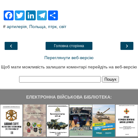
F
T
L
T
S
a
w
i
e
h
c
i
n
l
a
#
артилерія
,
Польща
,
птрк
,
світ
e
t
k
e
r
b
t
e
g
e
o
e
d
r
o
r
I
a
‹
›
Головна сторінка
k
n
m
Переглянути веб-версію
Щоб мати можливість залишати коментарі перейдіть на веб-версію
ЕЛЕКТРОННА ВІЙСЬКОВА БІБЛІОТЕКА: