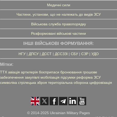
Медичні сили
Частини, установи, що не належать до видів ЗСУ
Військова служба правопорядку
Розформовані військові частини
ІНШІ ВІЙСЬКОВІ ФОРМУВАННЯ:
НГУ
|
ДПСУ
|
ДССТ
|
ДССЗЗІ
|
СБУ
|
СЗР
|
УДО
Мітки:
ТТХ
авіація
артилерія
боєприпаси
бронювання
грошове
забезпечення
закупівлі
мобілізація
підсумки
реформа ЗСУ
символіка
стрілецька зброя
територіальна оборона
цифровізація
© 2014-2025 Ukrainian Military Pages