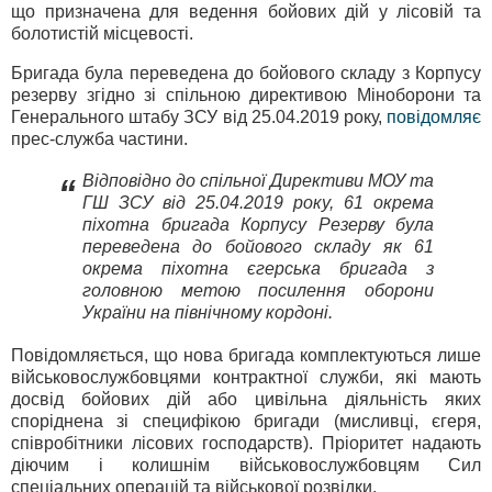
що призначена для ведення бойових дій у лісовій та
болотистій місцевості.
Бригада була переведена до бойового складу з Корпусу
резерву згідно зі спільною директивою Міноборони та
Генерального штабу ЗСУ від 25.04.2019 року,
повідомляє
прес-служба частини.
Відповідно до спільної Директиви МОУ та
“
ГШ ЗСУ від 25.04.2019 року, 61 окрема
піхотна бригада Корпусу Резерву була
переведена до бойового складу як 61
окрема піхотна єгерська бригада з
головною метою посилення оборони
України на північному кордоні.
Повідомляється, що нова бригада комплектуються лише
військовослужбовцями контрактної служби, які мають
досвід бойових дій або цивільна діяльність яких
споріднена зі специфікою бригади (мисливці, єгеря,
співробітники лісових господарств). Пріоритет надають
діючим і колишнім військовослужбовцям Сил
спеціальних операцій та військової розвідки.