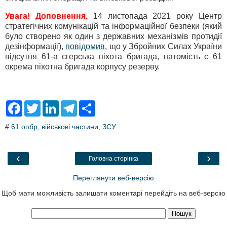
Увага! Доповнення.
14 листопада 2021 року Центр
стратегічних комунікацій та інформаційної безпеки (який
було створено як один з державних механізмів протидії
дезінформації),
повідомив
, що у Збройних Силах України
відсутня 61-а єгерська піхота бригада, натомість є 61
окрема піхотна бригада корпусу резерву.
F
T
L
T
S
a
w
i
e
h
c
i
n
l
a
#
61 опбр
,
військові частини
,
ЗСУ
e
t
k
e
r
b
t
e
g
e
o
e
d
r
o
r
I
a
‹
›
Головна сторінка
k
n
m
Переглянути веб-версію
Щоб мати можливість залишати коментарі перейдіть на веб-версію