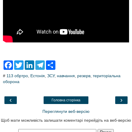
F
T
L
T
S
a
w
i
e
h
c
i
n
l
a
#
113 обртро
,
Естонія
,
ЗСУ
,
навчання
,
резерв
,
територіальна
e
t
k
e
r
оборона
b
t
e
g
e
o
e
d
r
o
r
I
a
k
n
m
‹
›
Головна сторінка
Переглянути веб-версію
Щоб мати можливість залишати коментарі перейдіть на веб-версію