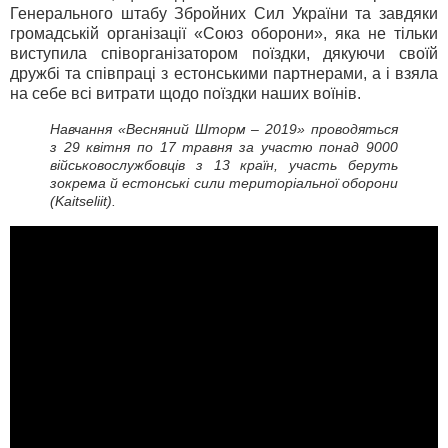
Генерального штабу Збройних Сил України та завдяки
громадській організації «Союз оборони», яка не тільки
виступила співорганізатором поїздки, дякуючи своїй
дружбі та співпраці з естонськими партнерами, а і взяла
на себе всі витрати щодо поїздки наших воїнів.
Навчання «Весняний Шторм – 2019» проводяться
з 29 квітня по 17 травня за участю понад 9000
військовослужбовців з 13 країн, участь беруть
зокрема й естонські сили територіальної оборони
(Kaitseliit).