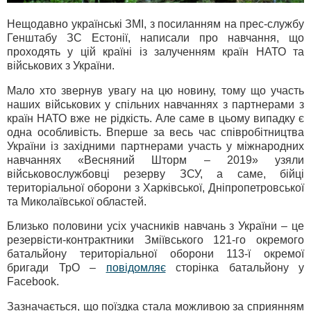
Нещодавно українські ЗМІ, з посиланням на прес-службу
Генштабу ЗС Естонії, написали про навчання, що
проходять у цій країні із залученням країн НАТО та
військових з України.
Мало хто звернув увагу на цю новину, тому що участь
наших військових у спільних навчаннях з партнерами з
країн НАТО вже не рідкість. Але саме в цьому випадку є
одна особливість. Вперше за весь час співробітництва
України із західними партнерами участь у міжнародних
навчаннях «Весняний Шторм – 2019» узяли
військовослужбовці резерву ЗСУ, а саме, бійці
територіальної оборони з Харківської, Дніпропетровської
та Миколаївської областей.
Близько половини усіх учасників навчань з України – це
резервісти-контрактники Зміївського 121-го окремого
батальйону територіальної оборони 113-ї окремої
бригади ТрО –
повідомляє
сторінка батальйону у
Facebook.
Зазначається, що поїздка стала можливою за сприянням