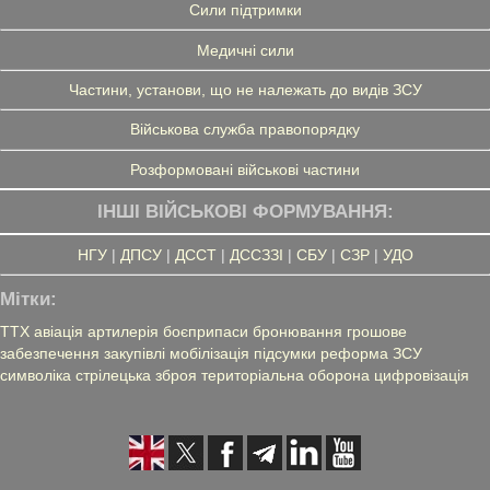
Сили підтримки
Медичні сили
Частини, установи, що не належать до видів ЗСУ
Військова служба правопорядку
Розформовані військові частини
ІНШІ ВІЙСЬКОВІ ФОРМУВАННЯ:
НГУ
|
ДПСУ
|
ДССТ
|
ДССЗЗІ
|
СБУ
|
СЗР
|
УДО
Мітки:
ТТХ
авіація
артилерія
боєприпаси
бронювання
грошове
забезпечення
закупівлі
мобілізація
підсумки
реформа ЗСУ
символіка
стрілецька зброя
територіальна оборона
цифровізація