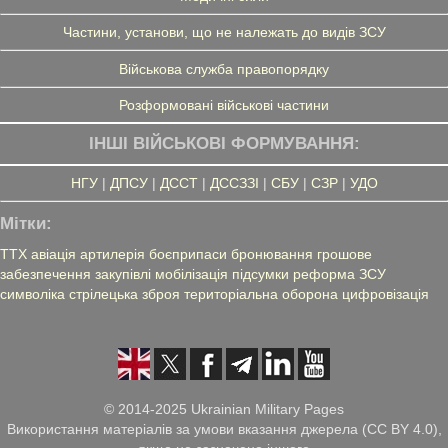
Частини, установи, що не належать до видів ЗСУ
Військова служба правопорядку
Розформовані військові частини
ІНШІ ВІЙСЬКОВІ ФОРМУВАННЯ:
НГУ
|
ДПСУ
|
ДССТ
|
ДССЗЗІ
|
СБУ
|
СЗР
|
УДО
Мітки:
ТТХ
авіація
артилерія
боєприпаси
бронювання
грошове
забезпечення
закупівлі
мобілізація
підсумки
реформа ЗСУ
символіка
стрілецька зброя
територіальна оборона
цифровізація
© 2014-2025 Ukrainian Military Pages
Використання матеріалів за умови вказання джерела (CC BY 4.0),