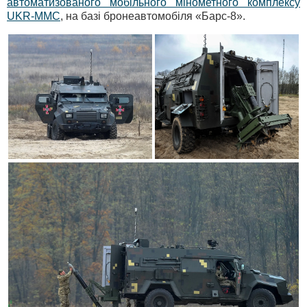
автоматизованого мобільного мінометного комплексу
UKR-MMС
, на базі бронеавтомобіля «Барс-8».