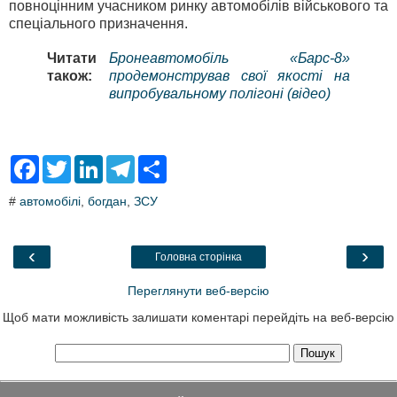
повноцінним учасником ринку автомобілів військового та
спеціального призначення.
Читати
Бронеавтомобіль «Барс-8»
також:
продемонстрував свої якості на
випробувальному полігоні (відео)
F
T
L
T
S
a
w
i
e
h
c
i
n
l
a
#
автомобілі
,
богдан
,
ЗСУ
e
t
k
e
r
b
t
e
g
e
o
e
d
r
o
r
I
a
‹
›
Головна сторінка
k
n
m
Переглянути веб-версію
Щоб мати можливість залишати коментарі перейдіть на веб-версію