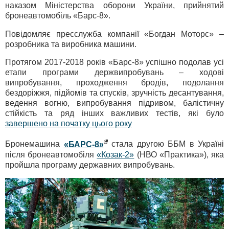
наказом Міністерства оборони України, прийнятий
бронеавтомобіль «Барс-8».
Повідомляє пресслужба компанії «Богдан Моторс» –
розробника та виробника машини.
Протягом 2017-2018 років «Барс-8» успішно подолав усі
етапи програми держвипробувань – ходові
випробування, проходження бродів, подолання
бездоріжжя, підйомів та спусків, зручність десантування,
ведення вогню, випробування підривом, балістичну
стійкість та ряд інших важливих тестів, які було
завершено на початку цього року
Бронемашина
«БАРС-8»
стала другою ББМ в Україні
після бронеавтомобіля
«Козак-2»
(НВО «Практика»), яка
пройшла програму державних випробувань.