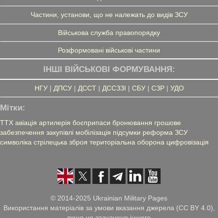
Частини, установи, що не належать до видів ЗСУ
Військова служба правопорядку
Розформовані військові частини
ІНШІ ВІЙСЬКОВІ ФОРМУВАННЯ:
НГУ
|
ДПСУ
|
ДССТ
|
ДССЗЗІ
|
СБУ
|
СЗР
|
УДО
Мітки:
ТТХ
авіація
артилерія
боєприпаси
бронювання
грошове
забезпечення
закупівлі
мобілізація
підсумки
реформа ЗСУ
символіка
стрілецька зброя
територіальна оборона
цифровізація
© 2014-2025 Ukrainian Military Pages
Використання матеріалів за умови вказання джерела (CC BY 4.0),
якщо не зазначено іншого