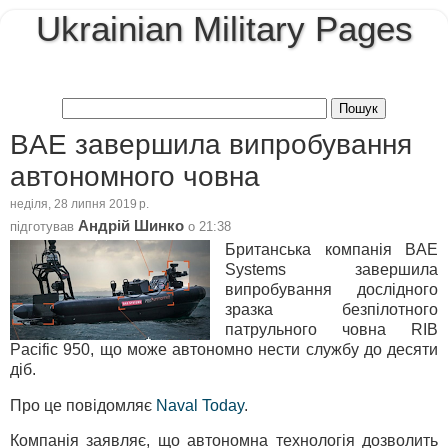
Ukrainian Military Pages
BAE завершила випробування
автономного човна
неділя, 28 липня 2019 р.
Андрій Шинко
підготував
о
21:38
Британська компанія BAE
Systems завершила
випробування дослідного
зразка безпілотного
патрульного човна RIB
Pacific 950, що може автономно нести службу до десяти
діб.
Про це повідомляє
Naval Today
.
Компанія заявляє, що автономна технологія дозволить