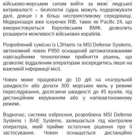
військово-морським силам вийти за межі людської
витривалості – безпілотні судна можуть подорожувати
далі, довше і в більш несприятливому середовищі.
Модернізація вже існуючих RIB, таких як Pacific 24, що
використовуються Королівським ВМФ, дозволить
розширити можливості військових кораблів.
Розроблений сумісно із L3Harris та MSI Defense Systems,
автономний човен P950 оснащений автоматизованими
навігаційними технологіями прийняття рішень, що
дозволяє віддаленим операторам зосередитись лише на
важливій інформації місії.
Човен може працювати до 10 діб на «патрульній
швидкості» або долати 300 морських миль у режимі
переслідування, досягаючи швидкості до 45 вузлів, під
дистанційним керуванням або у напівавтономному
режимі.
Водночас, система озброєння, розроблена MSI Defense
Systems і BAE Systems, залишається під контролем
оператора, який прийме остаточне рішення про її
застосування. Човен оснащується дистанційно