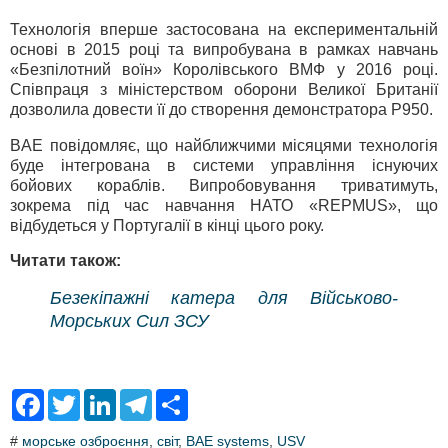
Технологія вперше застосована на експериментальній
основі в 2015 році та випробувана в рамках навчань
«Безпілотний воїн» Королівського ВМФ у 2016 році.
Співпраця з міністерством оборони Великої Британії
дозволила довести її до створення демонстратора P950.
BAE повідомляє, що найближчими місяцями технологія
буде інтегрована в системи управління існуючих
бойових кораблів. Випробовування триватимуть,
зокрема під час навчання НАТО «REPMUS», що
відбудеться у Португалії в кінці цього року.
Читати також:
Безекіпажні катера для Військово-
Морських Сил ЗСУ
F
T
L
T
S
a
w
i
e
h
c
i
n
l
a
#
морське озброєння
,
світ
,
BAE systems
,
USV
e
t
k
e
r