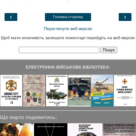
b
t
e
g
e
o
e
d
r
o
r
I
a
‹
›
Головна сторінка
k
n
m
Переглянути веб-версію
Щоб мати можливість залишати коментарі перейдіть на веб-версію
ЕЛЕКТРОННА ВІЙСЬКОВА БІБЛІОТЕКА:
Що варто подивитись: