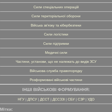
Сили спеціальних операцій
Сили територіальної оборони
Війська зв'язку та кібербезпеки
Сили логістики
Сили підтримки
Медичні сили
Частини, установи, що не належать до видів ЗСУ
Військова служба правопорядку
Розформовані військові частини
ІНШІ ВІЙСЬКОВІ ФОРМУВАННЯ:
НГУ
|
ДПСУ
|
ДССТ
|
ДССЗЗІ
|
СБУ
|
СЗР
|
УДО
Мітки: