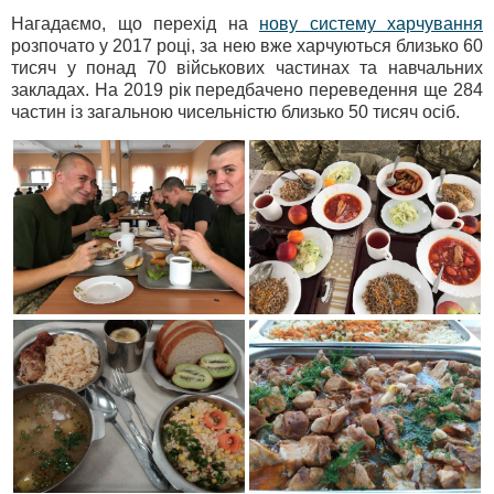
Нагадаємо, що перехід на
нову систему харчування
розпочато у 2017 році, за нею вже харчуються близько 60
тисяч у понад 70 військових частинах та навчальних
закладах. На 2019 рік передбачено переведення ще 284
частин із загальною чисельністю близько 50 тисяч осіб.