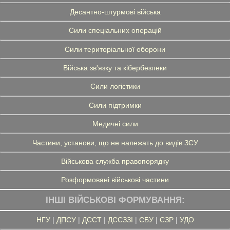
Десантно-штурмові війська
Сили спеціальних операцій
Сили територіальної оборони
Війська зв'язку та кібербезпеки
Сили логістики
Сили підтримки
Медичні сили
Частини, установи, що не належать до видів ЗСУ
Військова служба правопорядку
Розформовані військові частини
ІНШІ ВІЙСЬКОВІ ФОРМУВАННЯ:
НГУ
|
ДПСУ
|
ДССТ
|
ДССЗЗІ
|
СБУ
|
СЗР
|
УДО