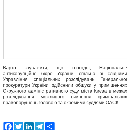
Варто зауважити, що сьогодні, Національне
антикорупційне бюро України, спільно зі слідчими
Управління спеціальних розслідувань Генеральної
прокуратури України, здійснили обшуки у приміщеннях
Окружного адміністративного суду міста Києва в межах
розслідування можливого вчинення кримінальних
правопорушень головою та окремими суддями ОАСК.
F
T
L
T
S
a
w
i
e
h