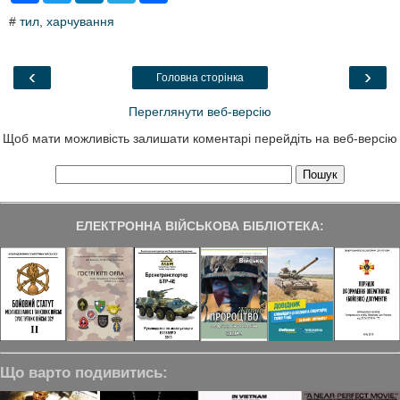
c
i
n
l
a
#
тил
,
харчування
e
t
k
e
r
b
t
e
g
e
o
e
d
r
o
r
I
a
‹
›
Головна сторінка
k
n
m
Переглянути веб-версію
Щоб мати можливість залишати коментарі перейдіть на веб-версію
ЕЛЕКТРОННА ВІЙСЬКОВА БІБЛІОТЕКА:
Що варто подивитись: