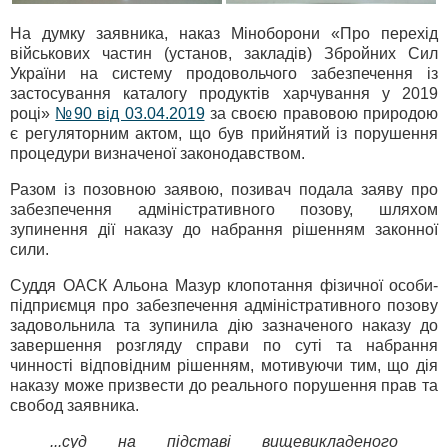
На думку заявника, наказ Міноборони «Про перехід
військових частин (установ, закладів) Збройних Сил
України на систему продовольчого забезпечення із
застосування каталогу продуктів харчування у 2019
році»
№90 від 03.04.2019
за своєю правовою природою
є регуляторним актом, що був прийнятий із порушення
процедури визначеної законодавством.
Разом із позовною заявою, позивач подала заяву про
забезпечення адміністративного позову, шляхом
зупинення дії наказу до набрання рішенням законної
сили.
Суддя ОАСК Альона Мазур клопотання фізичної особи-
підприємця про забезпечення адміністративного позову
задовольнила та зупинила дію зазначеного наказу до
завершення розгляду справи по суті та набрання
чинності відповідним рішенням, мотивуючи тим, що дія
наказу може призвести до реального порушення прав та
свобод заявника.
...суд на підставі вищевикладеного