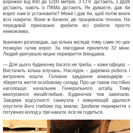
ворожих від 400 до 1200 метрів. З СПГ дістають, з ДШК
дістають, навіть із ПКМа дістають. Як думаєте, дав би
ворог нам їх установити? Може і дав би, щоб потім вночі
всіх накрити. Вони ж бачили, де працювала техніка. На
передовій приховано зробити всі роботи просто
неможливо.
Іванович розповідає, що кілька місяців тому саме по цих
позиціях гатив ворог. За півгодини прилетіло 32 міни.
Людей урятувало міцне перекриття бліндажів.
— Для цього будиночку багато не треба, – каже офіцер. –
Вистачить кілька влучань. Наслідок – даремна робота і
витрачені кошти. Головне завдання командирів –
зберегти життя особовому складу. Про це також постійно
наголошує начальник Генерального штабу. Тому
вкопуємося якнайглибше. Будиночок теж закопали.
Завдяки відсутності санвузла і комунікацій удалося
опустити його глибоко під землю. Зробили перекриття з
потужних колод у три накати, все як годиться.