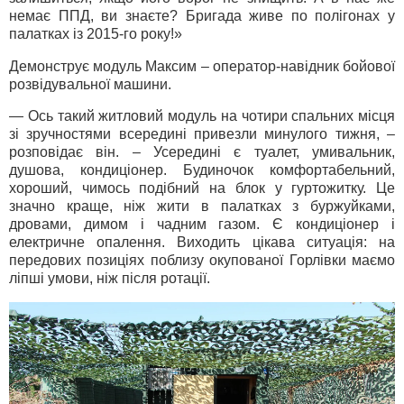
немає ППД, ви знаєте? Бригада живе по полігонах у
палатках із 2015-го року!»
Демонструє модуль Максим – оператор-навідник бойової
розвідувальної машини.
— Ось такий житловий модуль на чотири спальних місця
зі зручностями всередині привезли минулого тижня, –
розповідає він. – Усередині є туалет, умивальник,
душова, кондиціонер. Будиночок комфортабельний,
хороший, чимось подібний на блок у гуртожитку. Це
значно краще, ніж жити в палатках з буржуйками,
дровами, димом і чадним газом. Є кондиціонер і
електричне опалення. Виходить цікава ситуація: на
передових позиціях поблизу окупованої Горлівки маємо
ліпші умови, ніж після ротації.