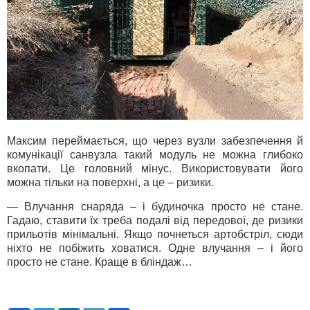
Максим переймається, що через вузли забезпечення й
комунікації санвузла такий модуль не можна глибоко
вкопати. Це головний мінус. Використовувати його
можна тільки на поверхні, а це – ризики.
— Влучання снаряда – і будиночка просто не стане.
Гадаю, ставити їх треба подалі від передової, де ризики
прильотів мінімальні. Якщо почнеться артобстріл, сюди
ніхто не побіжить ховатися. Одне влучання – і його
просто не стане. Краще в бліндаж…