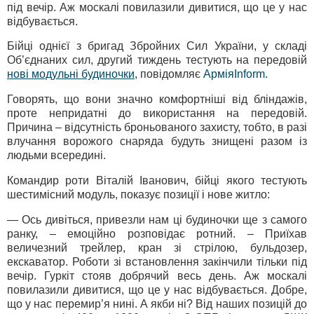
під вечір. Аж москалі повилазили дивитися, що це у нас
відбувається.
Бійці однієї з бригад Збройних Сил України, у складі
Об’єднаних сил, другий тиждень тестують на передовій
нові модульні будиночки
, повідомляє
АрміяInform
.
Говорять, що вони значно комфортніші від бліндажів,
проте непридатні до використання на передовій.
Причина – відсутність броньованого захисту, тобто, в разі
влучання ворожого снаряда будуть знищені разом із
людьми всередині.
Командир роти Віталій Іванович, бійці якого тестують
шестимісний модуль, показує позиції і нове житло:
— Ось дивіться, привезли нам ці будиночки ще з самого
ранку, – емоційно розповідає ротний. – Приїхав
величезний трейлер, кран зі стрілою, бульдозер,
екскаватор. Роботи зі встановлення закінчили тільки під
вечір. Гуркіт стояв добрячий весь день. Аж москалі
повилазили дивитися, що це у нас відбувається. Добре,
що у нас перемир’я нині. А якби ні? Від наших позицій до