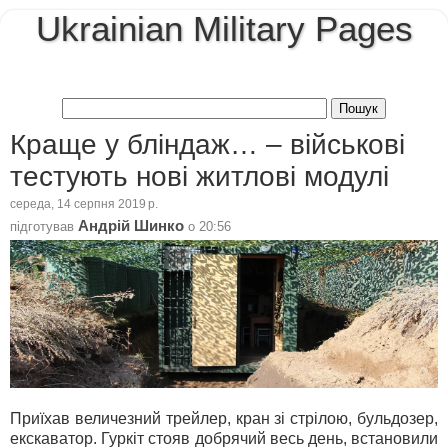
Ukrainian Military Pages
Краще у бліндаж… – військові
тестують нові житлові модулі
середа, 14 серпня 2019 р.
Андрій Шинко
підготував
о
20:56
Приїхав величезний трейлер, кран зі стрілою, бульдозер,
екскаватор. Гуркіт стояв добрячий весь день, встановили