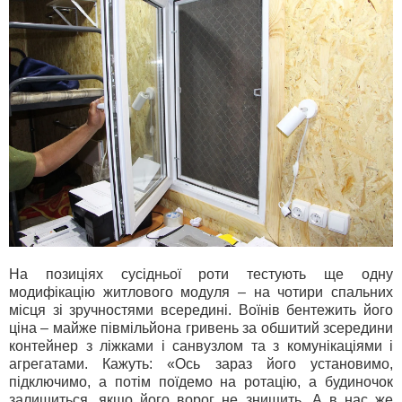
На позиціях сусідньої роти тестують ще одну
модифікацію житлового модуля – на чотири спальних
місця зі зручностями всередині. Воїнів бентежить його
ціна – майже півмільйона гривень за обшитий зсередини
контейнер з ліжками і санвузлом та з комунікаціями і
агрегатами. Кажуть: «Ось зараз його установимо,
підключимо, а потім поїдемо на ротацію, а будиночок
залишиться, якщо його ворог не знищить. А в нас же