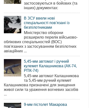
застосовуються в бойових (та
інших) документах:
В ЗСУ ввели нові
спеціальності пов'язані із
безпілотниками
Міністерство оборони
розширило перелік військово-
облікових спеціальностей (ВОС)
пов'язаних з застосуванням безпілотних
авіаційних ...
5,45-мм автомат і ручний
кулемет Калашникова (АК-74,
РПК-74)
5,45-мм автомат Калашникова
та 5,45-мм ручний кулемет
Калашникова призначені для знищення
живої сили та ураження вогневих засобів
...
9-мм пістолет Макарова