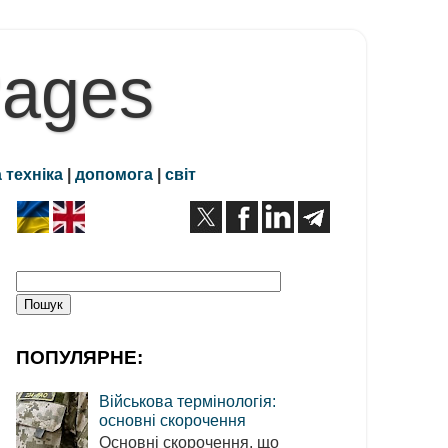
Pages
 техніка
|
допомога
|
світ
ПОПУЛЯРНЕ:
Військова термінологія:
основні скорочення
Основні скорочення, що