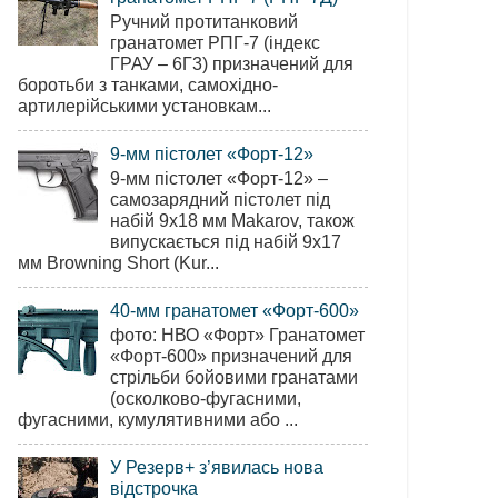
Ручний протитанковий
гранатомет РПГ-7 (індекс
ГРАУ – 6Г3) призначений для
боротьби з танками, самохідно-
артилерійськими установкам...
9-мм пістолет «Форт-12»
9-мм пістолет «Форт-12» –
самозарядний пістолет під
набій 9х18 мм Makarov, також
випускається під набій 9х17
мм Browning Short (Kur...
40-мм гранатомет «Форт-600»
фото: НВО «Форт» Гранатомет
«Форт-600» призначений для
стрільби бойовими гранатами
(осколково-фугасними,
фугасними, кумулятивними або ...
У Резерв+ з’явилась нова
відстрочка