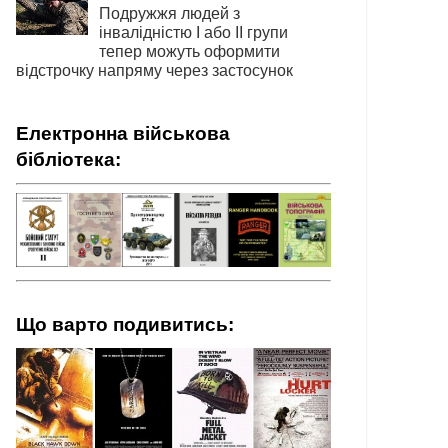
Подружжя людей з
інвалідністю І або ІІ групи
тепер можуть оформити
відстрочку напряму через застосунок
Електронна військова
бібліотека:
Що варто подивитись: