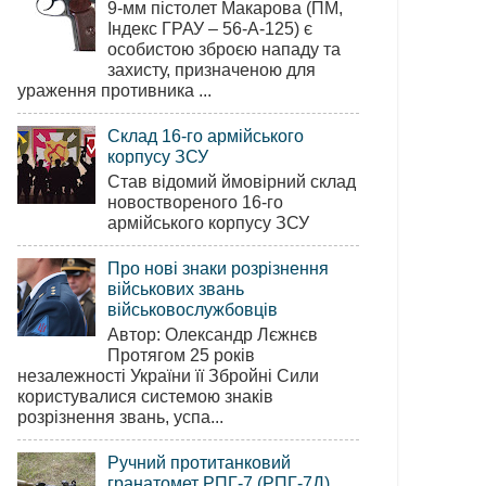
9-мм пістолет Макарова (ПМ,
Індекс ГРАУ – 56-А-125) є
особистою зброєю нападу та
захисту, призначеною для
ураження противника ...
Склад 16-го армійського
корпусу ЗСУ
Став відомий ймовірний склад
новоствореного 16-го
армійського корпусу ЗСУ
Про нові знаки розрізнення
військових звань
військовослужбовців
Автор: Олександр Лєжнєв
Протягом 25 років
незалежності України її Збройні Сили
користувалися системою знаків
розрізнення звань, успа...
Ручний протитанковий
гранатомет РПГ-7 (РПГ-7Д)