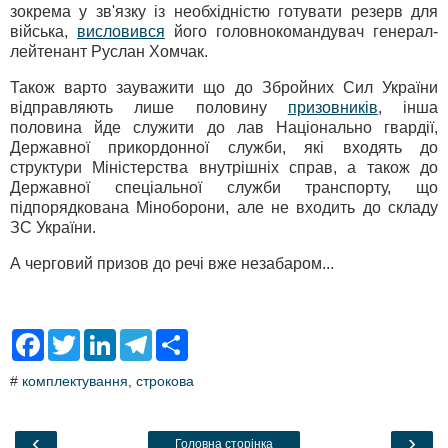
зокрема у зв'язку із необхідністю готувати резерв для
війська,
висловився
його головнокомандувач генерал-
лейтенант Руслан Хомчак.
Також варто зауважити що до Збройних Сил України
відправляють лише половину
призовників
, інша
половина йде служити до лав Національно гвардії,
Державної прикордонної служби, які входять до
структури Міністерства внутрішніх справ, а також до
Державної спеціальної служби транспорту, що
підпорядкована Міноборони, але не входить до складу
ЗС України.
А черговий призов до речі вже незабаром...
F
T
L
T
S
a
w
i
e
h
c
i
n
l
a
#
комплектування
,
строкова
e
t
k
e
r
b
t
e
g
e
o
e
d
r
o
r
I
a
‹
›
Головна сторінка