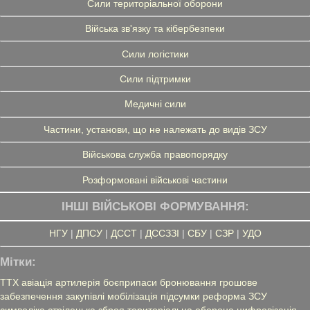
Сили територіальної оборони
Війська зв'язку та кібербезпеки
Сили логістики
Сили підтримки
Медичні сили
Частини, установи, що не належать до видів ЗСУ
Військова служба правопорядку
Розформовані військові частини
ІНШІ ВІЙСЬКОВІ ФОРМУВАННЯ:
НГУ
|
ДПСУ
|
ДССТ
|
ДССЗЗІ
|
СБУ
|
СЗР
|
УДО
Мітки:
ТТХ
авіація
артилерія
боєприпаси
бронювання
грошове
забезпечення
закупівлі
мобілізація
підсумки
реформа ЗСУ