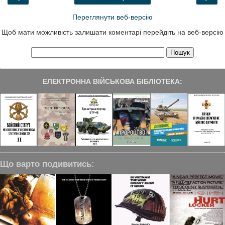
k
n
m
Переглянути веб-версію
Щоб мати можливість залишати коментарі перейдіть на веб-версію
ЕЛЕКТРОННА ВІЙСЬКОВА БІБЛІОТЕКА:
Що варто подивитись: