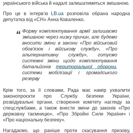
українського війська й надалі залишатиметься змішаною.
Про це в інтерв'ю
LB.ua
розповіла обрана народна
депутатка від «СН» Анна Коваленко.
Форму комплектування армії залишаємо
“
змішаною через низку причин, але будемо
вносити зміни в закони «Про військовий
обов'язок і військову службу», «Про
альтернативну службу», готуємо
системні зміни щодо комплектування
батальйонів
територіальної оборони
,
системи мобілізації і громадського
резерву
Крім того, за її словами, Рада має намір ухвалити
законопроєкти про Службу безпеки України,
розвідувальні органи, створення комітету нагляду за
спецслужбами, а також внести зміни до законів «Про
державну таємницю», «Про Збройні Сили України» і
«Про національну безпеку».
Нагадаємо, що раніше проти скасування призову,