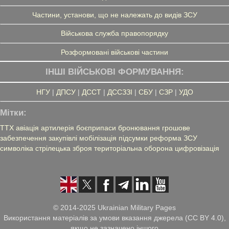
Частини, установи, що не належать до видів ЗСУ
Військова служба правопорядку
Розформовані військові частини
ІНШІ ВІЙСЬКОВІ ФОРМУВАННЯ:
НГУ
|
ДПСУ
|
ДССТ
|
ДССЗЗІ
|
СБУ
|
СЗР
|
УДО
Мітки:
ТТХ
авіація
артилерія
боєприпаси
бронювання
грошове
забезпечення
закупівлі
мобілізація
підсумки
реформа ЗСУ
символіка
стрілецька зброя
територіальна оборона
цифровізація
© 2014-2025 Ukrainian Military Pages
Використання матеріалів за умови вказання джерела (CC BY 4.0),
якщо не зазначено іншого