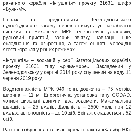
ракетного корабля «Інгушетія» проєкту 21631, шифр
«Буян-М».
Екіпаж та представники Зеленодольського
суднобудівного заводу перевірятимуть усі корабельні
системи та механізми МРК: енергетичні установки,
рульовий пристрій, засоби зв'язку, навігації, інше
обладнання та озброєння, а також оцінять морехідні
якості корабля у різних режимах.
«Інгушетія» – восьмий у серії багатоцільових кораблів
проєкту 21631 типу «річка-море». Закладений у
Зеленодольську у серпні 2014 року, спущений на воду 11
червня 2019 року.
Водотоннажність МРК 949 тонн, довжина – 75 метрів,
ширина – 11 м. Енергетична установка типу CODAD,
чотири дизельні двигуни, два водомети. Максимальна
швидкість – 25 вузлів. Дальність – 2500 миль при 12
вузлах, автономність – до 10 діб. Екіпаж складається з 52
осіб.
Ракетне озброєння включає: крилаті ракети «Калибр-НК»