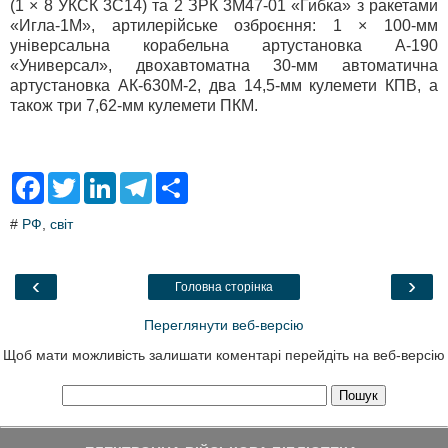
(1 × 8 УКСК 3С14) та 2 ЗРК 3М47-01 «Гибка» з ракетами
«Игла-1М», артилерійське озброєння: 1 × 100-мм
універсальна корабельна артустановка А-190
«Универсал», двохавтоматна 30-мм автоматична
артустановка АК-630М-2, два 14,5-мм кулемети КПВ, а
також три 7,62-мм кулемети ПКМ.
F
T
L
T
S
a
w
i
e
h
c
i
n
l
a
#
РФ
,
світ
e
t
k
e
r
b
t
e
g
e
o
e
d
r
o
r
I
a
‹
›
Головна сторінка
k
n
m
Переглянути веб-версію
Щоб мати можливість залишати коментарі перейдіть на веб-версію