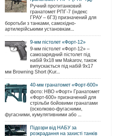
Ручний протитанковий
гранатомет РПГ-7 (індекс
ГРАУ – 6Г3) призначений для
боротьби з танками, самохідно-
артилерійськими установкам...
9-мм пістолет «Форт-12»
9-мм пістолет «Форт-12» –
самозарядний пістолет під
набій 9х18 мм Makarov, також
випускається під набій 9х17
мм Browning Short (Kur...
40-мм гранатомет «Форт-600»
фото: НВО «Форт» Гранатомет
«Форт-600» призначений для
стрільби бойовими гранатами
(осколково-фугасними,
фугасними, кумулятивними або ...
Підозри від НАБУ за
розкрадання на захисті танків