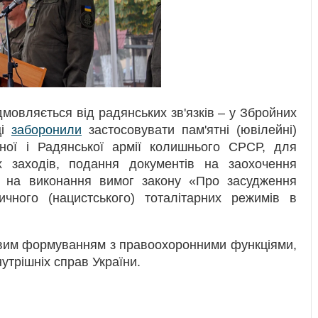
мовляється від радянських зв'язків – у Збройних
ці
заборонили
застосовувати пам'ятні (ювілейні)
воної і Радянської армії колишнього СРСР, для
их заходів, подання документів на заохочення
е на виконання вимог закону «Про засудження
тичного (нацистського) тоталітарних режимів в
ковим формуванням з правоохоронними функціями,
утрішніх справ України.