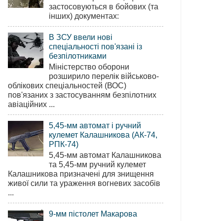
застосовуються в бойових (та
інших) документах:
В ЗСУ ввели нові
спеціальності пов'язані із
безпілотниками
Міністерство оборони
розширило перелік військово-
облікових спеціальностей (ВОС)
пов'язаних з застосуванням безпілотних
авіаційних ...
5,45-мм автомат і ручний
кулемет Калашникова (АК-74,
РПК-74)
5,45-мм автомат Калашникова
та 5,45-мм ручний кулемет
Калашникова призначені для знищення
живої сили та ураження вогневих засобів
...
9-мм пістолет Макарова