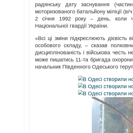
радянську дату заснування (части
моторизованого батальйону міліції (в/
2 січня 1992 року – день, коли ч
Національної гвардії України.
«Всі ці зміни підкреслюють дієвість в
особового складу, – сказав полковни
дисциплінованість і військова честь н
може пишатись 11-та бригада охорони 
начальник Південного Одеського теру