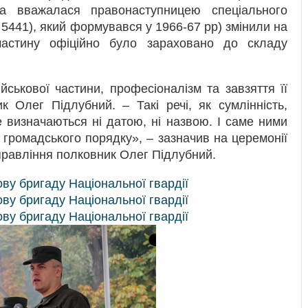
на вважалася правонаступницею спеціального
ч 5441), який формувався у 1966-67 рр) змінили на
астину офіційно було зараховано до складу
ійськової частини, професіоналізм та завзяття її
к Олег Підлубний. – Такі речі, як сумлінність,
е визначаються ні датою, ні назвою. І саме ними
громадського порядку», – зазначив на церемонії
правління полковник Олег Підлубний.