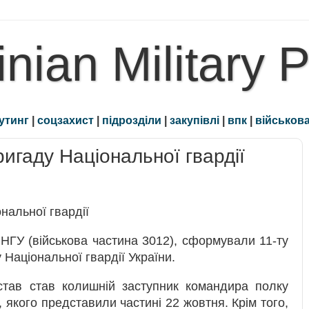
inian Military 
утинг
|
соцзахист
|
підрозділи
|
закупівлі
|
впк
|
військова
игаду Національної гвардії
 НГУ (військова частина 3012), сформували 11-ту
Національної гвардії України.
став став колишній заступник командира полку
якого представили частині 22 жовтня. Крім того,