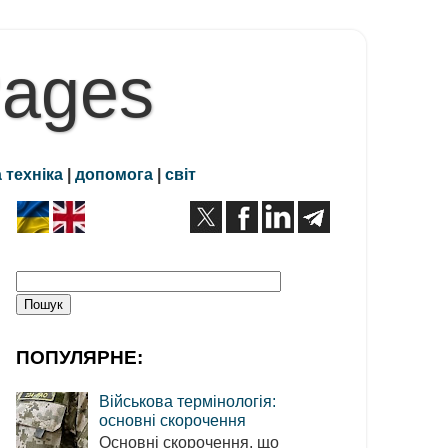
Pages
 техніка
|
допомога
|
світ
ПОПУЛЯРНЕ:
Військова термінологія:
основні скорочення
Основні скорочення, що