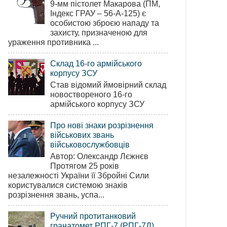
9-мм пістолет Макарова (ПМ,
Індекс ГРАУ – 56-А-125) є
особистою зброєю нападу та
захисту, призначеною для
ураження противника ...
Склад 16-го армійського
корпусу ЗСУ
Став відомий ймовірний склад
новоствореного 16-го
армійського корпусу ЗСУ
Про нові знаки розрізнення
військових звань
військовослужбовців
Автор: Олександр Лєжнєв
Протягом 25 років
незалежності України її Збройні Сили
користувалися системою знаків
розрізнення звань, успа...
Ручний протитанковий
гранатомет РПГ-7 (РПГ-7Д)