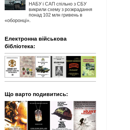
НАБУ і САП спільно з СБУ
викрили схему з розкрадання
понад 102 млн гривень в
«оборонці».
Електронна військова
бібліотека:
Що варто подивитись: