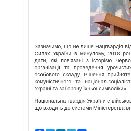
Зазначимо, що не лише Нацгвардія від
Силах України в минулому, 2018 ро
дати, які пов'язані з історією Чер
організації та проведення урочист
особового складу. Рішення прийнят
комуністичного та націонал-соціаліс
Україні та заборону їхньої символіки».
Національна гвардія України є війсь
що входить до системи Міністерства вн