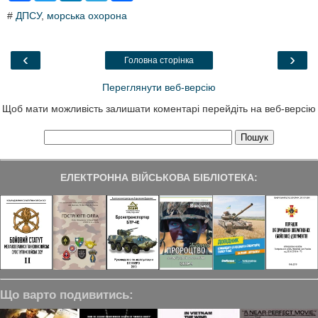
c
i
n
l
a
#
ДПСУ
,
морська охорона
e
t
k
e
r
b
t
e
g
e
o
e
d
r
o
r
I
a
‹
›
Головна сторінка
k
n
m
Переглянути веб-версію
Щоб мати можливість залишати коментарі перейдіть на веб-версію
ЕЛЕКТРОННА ВІЙСЬКОВА БІБЛІОТЕКА:
Що варто подивитись: