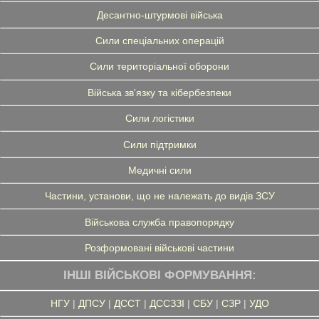
Десантно-штурмові війська
Сили спеціальних операцій
Сили територіальної оборони
Війська зв'язку та кібербезпеки
Сили логістики
Сили підтримки
Медичні сили
Частини, установи, що не належать до видів ЗСУ
Військова служба правопорядку
Розформовані військові частини
ІНШІ ВІЙСЬКОВІ ФОРМУВАННЯ:
НГУ
|
ДПСУ
|
ДССТ
|
ДССЗЗІ
|
СБУ
|
СЗР
|
УДО