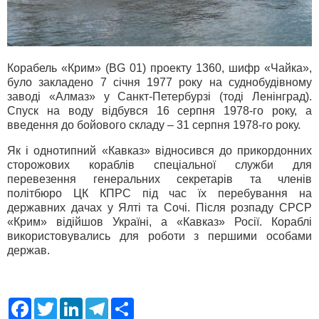
Корабель «Крим» (BG 01) проекту 1360, шифр «Чайка»,
було закладено 7 січня 1977 року на суднобудівному
заводі «Алмаз» у Санкт-Петербурзі (тоді Ленінград).
Спуск на воду відбувся 16 серпня 1978-го року, а
введення до бойового складу – 31 серпня 1978-го року.
Як і однотипний «Кавказ» відносився до прикордонних
сторожових кораблів спеціальної служби для
перевезення генеральних секретарів та членів
політбюро ЦК КПРС під час їх перебування на
державних дачах у Ялті та Сочі. Після розпаду СРСР
«Крим» відійшов Україні, а «Кавказ» Росії. Кораблі
використовувались для роботи з першими особами
держав.
F
T
L
T
S
a
w
i
e
h