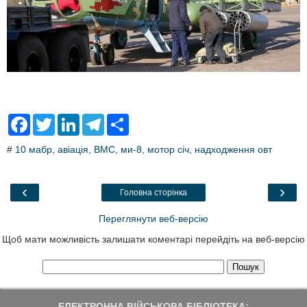
F
T
L
T
S
a
w
i
e
h
c
i
n
l
a
#
10 мабр
,
авіація
,
ВМС
,
ми-8
,
мотор січ
,
надходження овт
e
t
k
e
r
b
t
e
g
e
o
e
d
r
o
r
I
a
‹
›
Головна сторінка
k
n
m
Переглянути веб-версію
Щоб мати можливість залишати коментарі перейдіть на веб-версію
ЕЛЕКТРОННА ВІЙСЬКОВА БІБЛІОТЕКА: