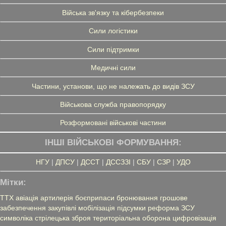
Війська зв'язку та кібербезпеки
Сили логістики
Сили підтримки
Медичні сили
Частини, установи, що не належать до видів ЗСУ
Військова служба правопорядку
Розформовані військові частини
ІНШІ ВІЙСЬКОВІ ФОРМУВАННЯ:
НГУ
|
ДПСУ
|
ДССТ
|
ДССЗЗІ
|
СБУ
|
СЗР
|
УДО
Мітки:
ТТХ
авіація
артилерія
боєприпаси
бронювання
грошове
забезпечення
закупівлі
мобілізація
підсумки
реформа ЗСУ
символіка
стрілецька зброя
територіальна оборона
цифровізація