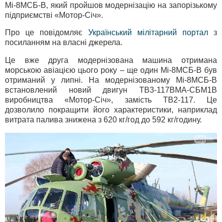
Мі-8МСБ-В, який пройшов модернізацію на запорізькому
підприємстві «Мотор-Січ».
Про це повідомляє
Український мілітарний портал
з
посиланням на власні джерела.
Це вже друга модернізована машина отримана
морською авіацією цього року – ще один Мі-8МСБ-В був
отриманий у липні. На модернізованому Мі-8МСБ-В
встановлений новий двигун ТВ3-117ВМА-СБМ1В
виробництва «Мотор-Січ», замість ТВ2-117. Це
дозволило покращити його характеристики, наприклад
витрата палива знижена з 620 кг/год до 592 кг/годину.