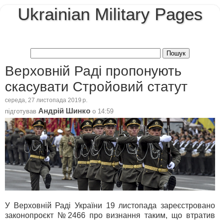
Ukrainian Military Pages
Верховній Раді пропонують
скасувати Стройовий статут
середа, 27 листопада 2019 р.
Андрій Шинко
підготував
о
14:59
У Верховній Раді України 19 листопада зареєстровано
законопроєкт №2466 про визнання таким, що втратив