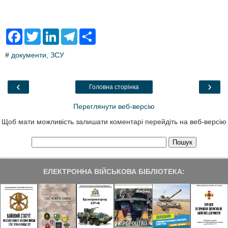
F
T
L
T
S
a
w
i
e
h
c
i
n
l
a
#
документи
,
ЗСУ
e
t
k
e
r
b
t
e
g
e
o
e
d
r
o
r
I
a
‹
›
Головна сторінка
k
n
m
Переглянути веб-версію
Щоб мати можливість залишати коментарі перейдіть на веб-версію
ЕЛЕКТРОННА ВІЙСЬКОВА БІБЛІОТЕКА: