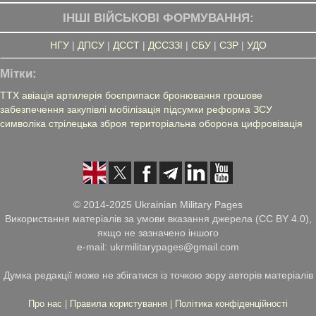
ІНШІ ВІЙСЬКОВІ ФОРМУВАННЯ:
НГУ
|
ДПСУ
|
ДССТ
|
ДССЗЗІ
|
СБУ
|
СЗР
|
УДО
Мітки:
ТТХ
авіація
артилерія
боєприпаси
бронювання
грошове
забезпечення
закупівлі
мобілізація
підсумки
реформа ЗСУ
символіка
стрілецька зброя
територіальна оборона
цифровізація
© 2014-2025 Ukrainian Military Pages
Використання матеріалів за умови вказання джерела (CC BY 4.0),
якщо не зазначено іншого
e-mail: ukrmilitarypages@gmail.com
Думка редакції може не збігатися із точкою зору авторів матеріалів
Про нас
|
Правила користування
|
Політика конфіденційності