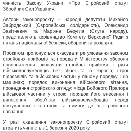
чинність Закону України «Про Стройовий статут
Збройних Сил України».
Автори законопроєкту – народні депутати Михайло
Забродський (Європейська солідарність), Олександр
Завітневич та Мар'яна Безугла (Слуга народу),
представляють керівництво Комітету Верховної Ради з
питань національної безпеки, оборони та розвідки.
Проєктом пропонується скасувати регулювання законом
стройових прийомів та передати Міністерству оборони
повноваження визначати стройові прийоми і рухи
військовослужбовців без зброї та із зброєю; строї
підрозділів та військових частин у пішому порядку і на
машинах; порядок виконання військового вітання,
проведення стройового огляду; місце Бойового Прапора
військової частини у строю, порядок його внесення і
винесення; обов'язки військовослужбовців перед
шикуванням і в строю та вимоги до їх стройового
навчання.
У разі схвалення законопроєкту Стройовий статут
втратить чинність з 1 березня 2020 року.