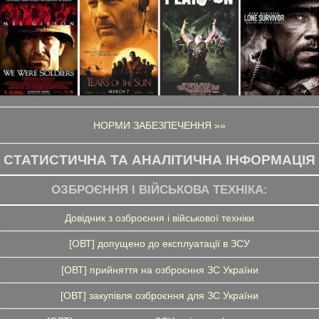
НОРМИ ЗАБЕЗПЕЧЕННЯ »»
СТАТИСТИЧНА ТА АНАЛІТИЧНА ІНФОРМАЦІЯ
ОЗБРОЄННЯ І ВІЙСЬКОВА ТЕХНІКА:
Довідник з озброєння і військової техніки
[ОВТ] допущено до експлуатації в ЗСУ
[ОВТ] прийняття на озброєння ЗС України
[ОВТ] закупівля озброєння для ЗС України