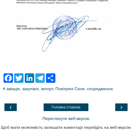
F
T
L
T
S
a
w
i
e
h
c
i
n
l
a
#
авіація
,
закупівлі
,
імпорт
,
Повітряні Сили
,
спорядження
e
t
k
e
r
b
t
e
g
e
o
e
d
r
o
r
I
a
‹
›
Головна сторінка
k
n
m
Переглянути веб-версію
Щоб мати можливість залишати коментарі перейдіть на веб-версію