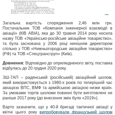
Загальна вартість спорядження 2,46 млн грн.
Постачальник ТОВ «Компанія інженерної взаємодії в
авіації» (КІВ АВІА), яка до 30 травня 2014 року носила
назву ТОВ «Українсько-російське авіаційне товариство»,
та була заснована у 2006 році нинішнім директором
спільно з ТОВ «Нижньогородське авіаційне товариство»
(РФ) та ТОВ «Спецтрансгруп» (Київ).
Довнення:
Відповідно до оприлюдненого звіту, поставка
відбулась до 20 грудня 2020 року.
ЗШ-7АП – радянський (російський) авіаційний шолом,
який використовується з 1980-х років по теперішній час
авіацією ВПС, ВМФ та армійською авіацією низки країн.
За умовами торгів шоломи повинні бути виготовлені не
раніше 2017 року (до внесення змін було «2019»).
Варто зазначити, що у 40-й бригаді тактичної авіації у
квітні цього року
випробовували французький шолом