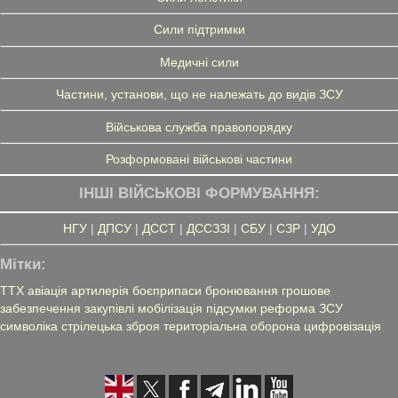
Сили підтримки
Медичні сили
Частини, установи, що не належать до видів ЗСУ
Військова служба правопорядку
Розформовані військові частини
ІНШІ ВІЙСЬКОВІ ФОРМУВАННЯ:
НГУ
|
ДПСУ
|
ДССТ
|
ДССЗЗІ
|
СБУ
|
СЗР
|
УДО
Мітки:
ТТХ
авіація
артилерія
боєприпаси
бронювання
грошове
забезпечення
закупівлі
мобілізація
підсумки
реформа ЗСУ
символіка
стрілецька зброя
територіальна оборона
цифровізація