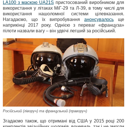
LA100 з маскою UA21S
пристосований виробником для
використання у літаках МіГ-29 та Л-39, в тому числі для
використання нашоломної системи цілевказання.
Нагадаємо, що їх випробування
анонсувалось
ще
наприкінці 2017 року. Однією з переваг «француза»
пілоти назвали вагу – він удвічі легший за російський.
Російський (ліворуч) та французький (праворуч)
Згадаємо також, що отримані від США у 2015 році 200
комплектів авіаційних шоломів, вочевидь, так і не змогли