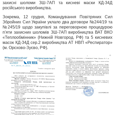
захисні шоломи ЗШ-7АП та кисневі маски КД-34Д
російського виробництва.
Зокрема, 12 грудня, Командування Повітряних Сил
Збройних Сил України уклало два договори №244/19 та
№245/19 щодо закупівлі за переговорною процедурою
п'яти захисних шоломів ЗШ-7АП виробництва ВАТ ВКО
«Теплообмінник» (Нижній Новгород. РФ) та 5 кисневих
масок КД-34Д сер.2 виробництва АТ НВП «Респиратор»
(м. Орєхово-Зуєво, РФ).