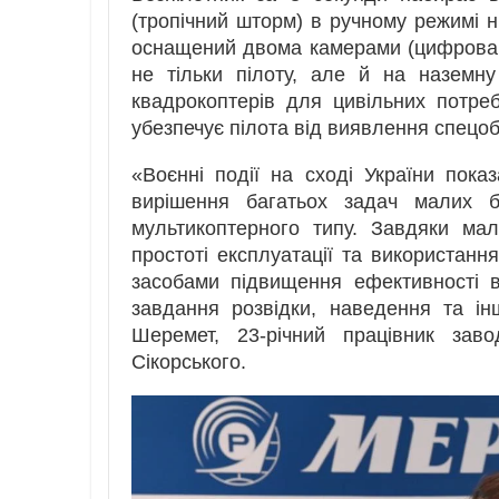
(тропічний шторм) в ручному режимі 
оснащений двома камерами (цифрова 
не тільки пілоту, але й на наземну
квадрокоптерів для цивільних потре
убезпечує пілота від виявлення спецо
«Воєнні події на сході України пок
вирішення багатьох задач малих бе
мультикоптерного типу. Завдяки мал
простоті експлуатації та використанн
засобами підвищення ефективності в
завдання розвідки, наведення та ін
Шеремет, 23-річний працівник завод
Сікорського.