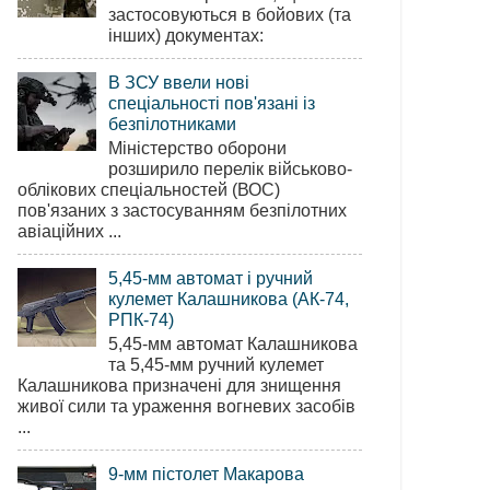
застосовуються в бойових (та
інших) документах:
В ЗСУ ввели нові
спеціальності пов'язані із
безпілотниками
Міністерство оборони
розширило перелік військово-
облікових спеціальностей (ВОС)
пов'язаних з застосуванням безпілотних
авіаційних ...
5,45-мм автомат і ручний
кулемет Калашникова (АК-74,
РПК-74)
5,45-мм автомат Калашникова
та 5,45-мм ручний кулемет
Калашникова призначені для знищення
живої сили та ураження вогневих засобів
...
9-мм пістолет Макарова