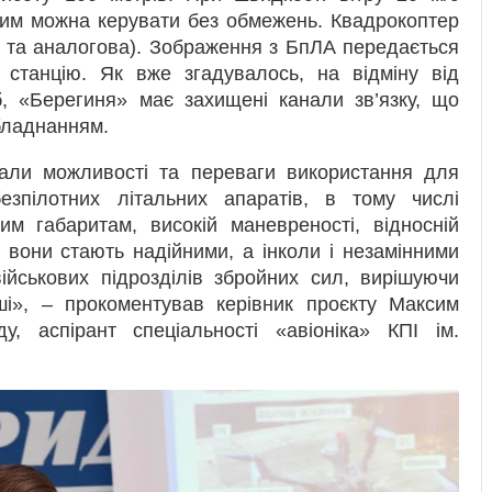
ним можна керувати без обмежень. Квадрокоптер
та аналогова). Зображення з БпЛА передається
 станцію. Як вже згадувалось, на відміну від
б, «Берегиня» має захищені канали зв’язку, що
бладнанням.
азали можливості та переваги використання для
зпілотних літальних апаратів, в тому числі
им габаритам, високій маневреності, відносній
я вони стають надійними, а інколи і незамінними
ійськових підрозділів збройних сил, вирішуючи
ші», – прокоментував керівник проєкту Максим
у, аспірант спеціальності «авіоніка» КПІ ім.