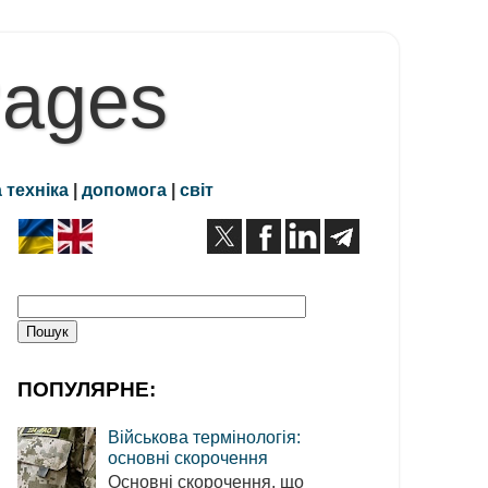
Pages
 техніка
|
допомога
|
світ
ПОПУЛЯРНЕ:
Військова термінологія:
основні скорочення
Основні скорочення, що