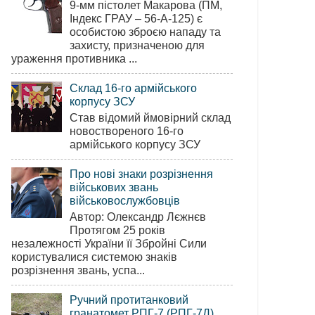
9-мм пістолет Макарова (ПМ,
Індекс ГРАУ – 56-А-125) є
особистою зброєю нападу та
захисту, призначеною для
ураження противника ...
Склад 16-го армійського
корпусу ЗСУ
Став відомий ймовірний склад
новоствореного 16-го
армійського корпусу ЗСУ
Про нові знаки розрізнення
військових звань
військовослужбовців
Автор: Олександр Лєжнєв
Протягом 25 років
незалежності України її Збройні Сили
користувалися системою знаків
розрізнення звань, успа...
Ручний протитанковий
гранатомет РПГ-7 (РПГ-7Д)