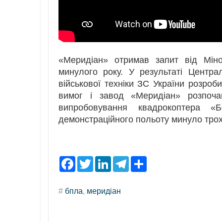
«Меридіан» отримав запит від Міно
минулого року. У результаті Центра
військової техніки ЗС України розроби
вимог і завод «Меридіан» розпоча
випробовування квадрокоптера «
демонстраційного польоту минуло трох
F
T
L
T
S
a
w
i
e
h
c
i
n
l
a
e
t
k
e
r
#
бпла
,
меридіан
b
t
e
g
e
o
e
d
r
o
r
I
a
k
n
m