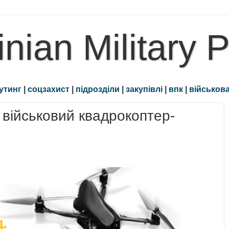
inian Military 
утинг
|
соцзахист
|
підрозділи
|
закупівлі
|
впк
|
військова
військовий квадрокоптер-