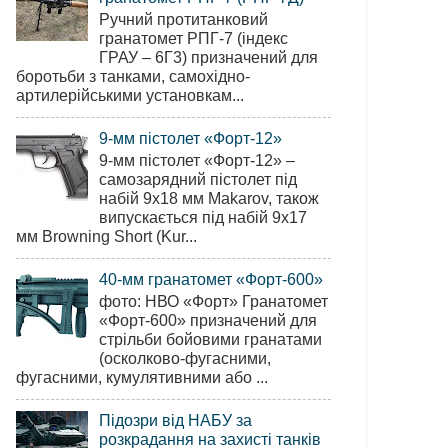
Ручний протитанковий
гранатомет РПГ-7 (індекс
ГРАУ – 6Г3) призначений для
боротьби з танками, самохідно-
артилерійськими установкам...
9-мм пістолет «Форт-12»
9-мм пістолет «Форт-12» –
самозарядний пістолет під
набій 9х18 мм Makarov, також
випускається під набій 9х17
мм Browning Short (Kur...
40-мм гранатомет «Форт-600»
фото: НВО «Форт» Гранатомет
«Форт-600» призначений для
стрільби бойовими гранатами
(осколково-фугасними,
фугасними, кумулятивними або ...
Підозри від НАБУ за
розкрадання на захисті танків