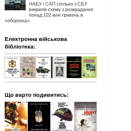
НАБУ і САП спільно з СБУ
викрили схему з розкрадання
понад 102 млн гривень в
«оборонці».
Електронна військова
бібліотека:
Що варто подивитись: