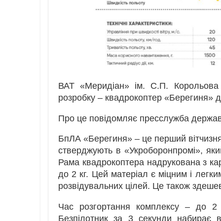
ВАТ «Меридіан» ім. С.П. Корольова
розробку – квадрокоптер «Берегиня» д
Про це повідомляє пресслужба держа
БпЛА «Берегиня» – це перший вітчизня
стверджують в «Укроборонпромі», який
Рама квадрокоптера надрукована з ка
до 2 кг. Цей матеріал є міцним і лег
розвідувальних цілей. Це також здеше
Час розгортання комплексу – до 2 
Безпілотник за 3 секунди набирає в