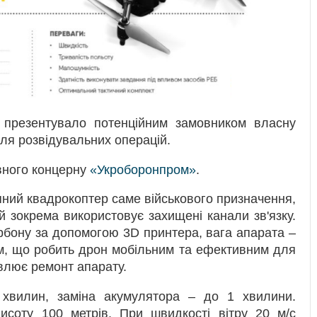
 презентувало потенційним замовником власну
ля розвідувальних операцій.
вного концерну
«Укроборонпром»
.
ний квадрокоптер саме військового призначення,
 зокрема використовує захищені канали зв'язку.
рбону за допомогою 3D принтера, вага апарата –
ким, що робить дрон мобільним та ефективним для
влює ремонт апарату.
хвилин, заміна акумулятора – до 1 хвилини.
исоту 100 метрів. При швидкості вітру 20 м/с