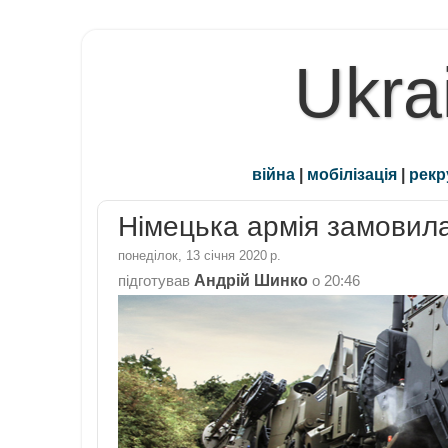
Ukra
війна
|
мобілізація
|
рекр
Німецька армія замовила
понеділок, 13 січня 2020 р.
Андрій Шинко
підготував
о
20:46