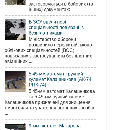
застосовуються в бойових (та
інших) документах:
В ЗСУ ввели нові
спеціальності пов'язані із
безпілотниками
Міністерство оборони
розширило перелік військово-
облікових спеціальностей (ВОС)
пов'язаних з застосуванням безпілотних
авіаційних ...
5,45-мм автомат і ручний
кулемет Калашникова (АК-74,
РПК-74)
5,45-мм автомат Калашникова
та 5,45-мм ручний кулемет
Калашникова призначені для знищення
живої сили та ураження вогневих засобів
...
9-мм пістолет Макарова