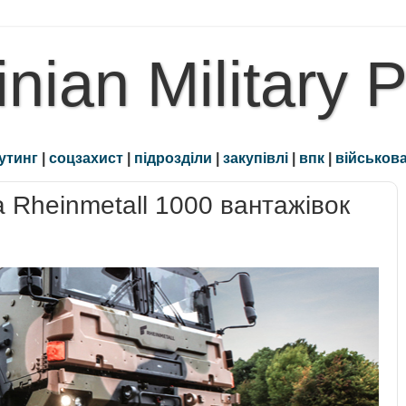
inian Military 
утинг
|
соцзахист
|
підрозділи
|
закупівлі
|
впк
|
військова
 Rheinmetall 1000 вантажівок