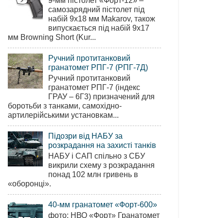
9-мм пістолет «Форт-12» –
самозарядний пістолет під
набій 9х18 мм Makarov, також
випускається під набій 9х17
мм Browning Short (Kur...
Ручний протитанковий
гранатомет РПГ-7 (РПГ-7Д)
Ручний протитанковий
гранатомет РПГ-7 (індекс
ГРАУ – 6Г3) призначений для
боротьби з танками, самохідно-
артилерійськими установкам...
Підозри від НАБУ за
розкрадання на захисті танків
НАБУ і САП спільно з СБУ
викрили схему з розкрадання
понад 102 млн гривень в
«оборонці».
40-мм гранатомет «Форт-600»
фото: НВО «Форт» Гранатомет