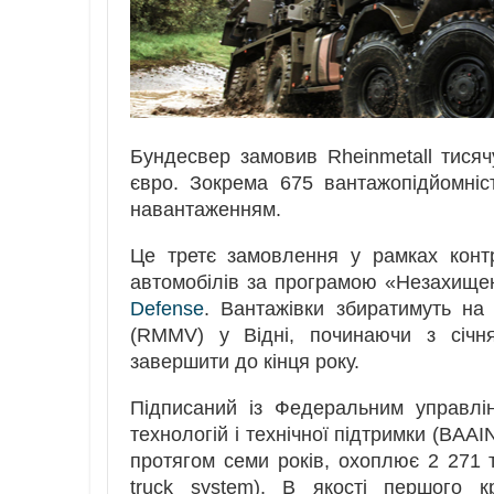
Бундесвер замовив Rheinmetall тисяч
євро. Зокрема 675 вантажопідйомні
навантаженням.
Це третє замовлення у рамках конт
автомобілів за програмою «Незахище
Defense
. Вантажівки збиратимуть на 
(RMMV) у Відні, починаючи з січн
завершити до кінця року.
Підписаний із Федеральним управлі
технологій і технічної підтримки (BAA
протягом семи років, охоплює 2 271 т
truck system). В якості першого 