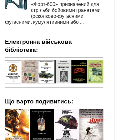
«Форт-600» призначений для
стрільби бойовими гранатами
(осколково-фугасними,
фугасними, кумулятивними або ...
Електронна військова
бібліотека:
Що варто подивитись: