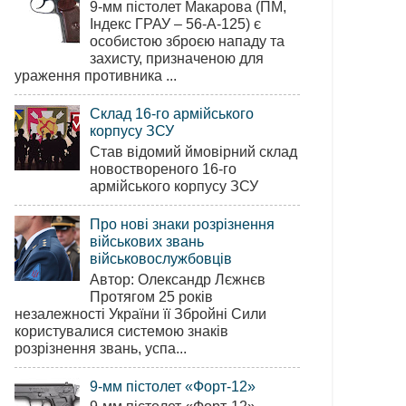
9-мм пістолет Макарова (ПМ,
Індекс ГРАУ – 56-А-125) є
особистою зброєю нападу та
захисту, призначеною для
ураження противника ...
Склад 16-го армійського
корпусу ЗСУ
Став відомий ймовірний склад
новоствореного 16-го
армійського корпусу ЗСУ
Про нові знаки розрізнення
військових звань
військовослужбовців
Автор: Олександр Лєжнєв
Протягом 25 років
незалежності України її Збройні Сили
користувалися системою знаків
розрізнення звань, успа...
9-мм пістолет «Форт-12»