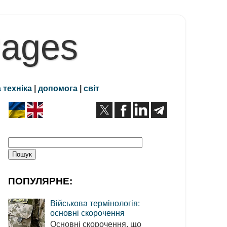
Pages
 техніка
|
допомога
|
світ
ПОПУЛЯРНЕ:
Військова термінологія:
основні скорочення
Основні скорочення, що