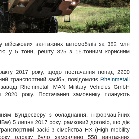
у військових вантажних автомобілів за 382 млн
стю у 5 тонн, решту 325 з 15-тонним корисним
ракту 2017 року, щодо постачання понад 2200
ний транспортний засіб», повідомляє
Rheinmetall
заводі Rheinmetall MAN Military Vehicles GmbH
я 2020 року. Постачання замовнику планують
нням Бундесверу з обладнання, інформаційних
INBw) 5 липня 2017 року, рамковий договір, що діє
ранспортний засіб з сімейства HX (High mobility
кроку одразу було замовлено 558 вантажних