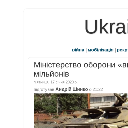
Ukra
війна
|
мобілізація
|
рекр
Міністерство оборони «в
мільйонів
пʼятниця, 17 січня 2020 р.
Андрій Шинко
підготував
о
21:22