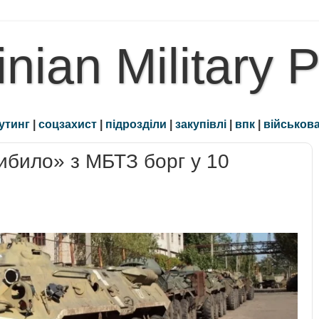
inian Military 
утинг
|
соцзахист
|
підрозділи
|
закупівлі
|
впк
|
військова
ибило» з МБТЗ борг у 10