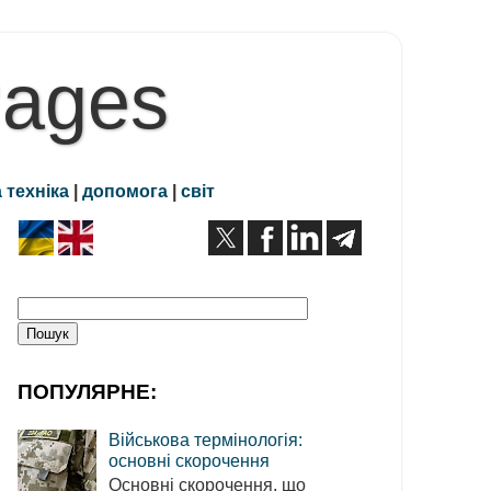
Pages
 техніка
|
допомога
|
світ
ПОПУЛЯРНЕ:
Військова термінологія:
основні скорочення
Основні скорочення, що