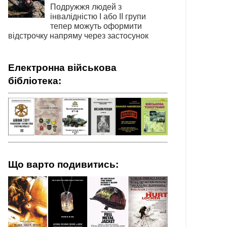
Подружжя людей з
інвалідністю І або ІІ групи
тепер можуть оформити
відстрочку напряму через застосунок
Електронна військова
бібліотека:
Що варто подивитись: