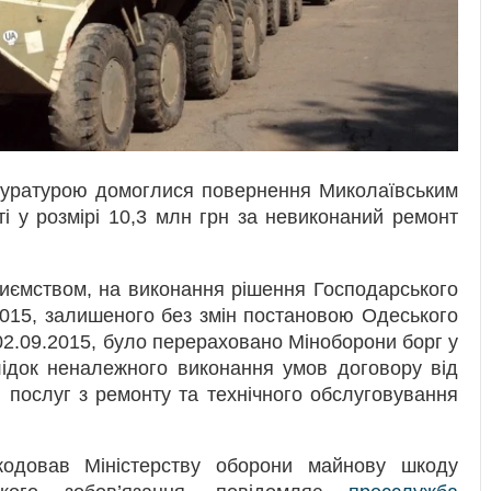
окуратурою домоглися повернення Миколаївським
і у розмірі 10,3 млн грн за невиконаний ремонт
риємством, на виконання рішення Господарського
.2015, залишеного без змін постановою Одеського
02.09.2015, було перераховано Міноборони борг у
лідок неналежного виконання умов договору від
 послуг з ремонту та технічного обслуговування
кодовав Міністерству оборони майнову шкоду