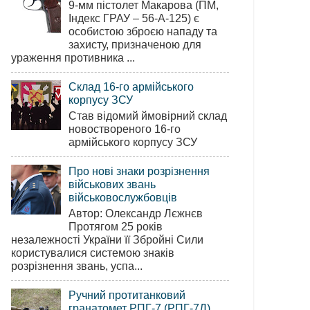
9-мм пістолет Макарова (ПМ,
Індекс ГРАУ – 56-А-125) є
особистою зброєю нападу та
захисту, призначеною для
ураження противника ...
Склад 16-го армійського
корпусу ЗСУ
Став відомий ймовірний склад
новоствореного 16-го
армійського корпусу ЗСУ
Про нові знаки розрізнення
військових звань
військовослужбовців
Автор: Олександр Лєжнєв
Протягом 25 років
незалежності України її Збройні Сили
користувалися системою знаків
розрізнення звань, успа...
Ручний протитанковий
гранатомет РПГ-7 (РПГ-7Д)