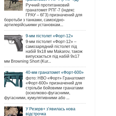
Ручний протитанковий
гранатомет РПГ-7 (індекс
ГРАУ – 6Г3) призначений для
боротьби з танками, самохідно-
артилерійськими установкам...
9-мм пістолет «Форт-12»
9-мм пістолет «Форт-12» –
самозарядний пістолет під
набій 9х18 мм Makarov, також
випускається під набій 9х17
мм Browning Short (Kur...
40-мм гранатомет «Форт-600»
фото: НВО «Форт» Гранатомет
«Форт-600» призначений для
стрільби бойовими гранатами
(осколково-фугасними,
фугасними, кумулятивними або ...
У Резерв+ з’явилась нова
відстрочка