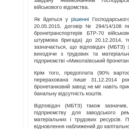
завдану невиконанням господарс
військового відомства.
Як йдеться у
рішенні
Господарськог
20.05.2015, договір № 294/14/108 
бронетранспортерів БТР-70 військо
штурмова бригада) до 20.12.2014, т
зазначається, що відповідач (МБТЗ) 
виходячи з трудових та матеріальн
підприємстві «Миколаївський бронетан
Крім того, предоплата (90% варто
перерахована лише 31.12.2014 ро
бронетанковий завод не міг навіть пр
банальну відсутність коштів.
Відповідач (МБТЗ) також зазначив
підприємству для заводського ре
матеріальних і трудових ресурсів.
відновлення наближений до капітально