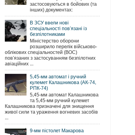
застосовуються в бойових (та
інших) документах:
В ЗСУ ввели нові
спеціальності пов'язані із
безпілотниками
Міністерство оборони
розширило перелік військово-
облікових спеціальностей (ВОС)
пов'язаних з застосуванням безпілотних
авіаційних ...
5,45-мм автомат і ручний
кулемет Калашникова (АК-74,
РПК-74)
5,45-мм автомат Калашникова
та 5,45-мм ручний кулемет
Калашникова призначені для знищення
живої сили та ураження вогневих засобів
...
9-мм пістолет Макарова