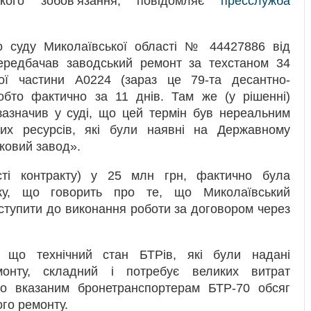
ького зобов’язання, повідомляє
пресслужба
о суду Миколаївської області № 44427886 від
передбачав заводський ремонт за техстаном 34
вої частини А0224 (зараз це 79-та десантно-
обто фактично за 11 днів. Там же (у рішенні)
зазначив у суді, що цей термін був нереальним
их ресурсів, які були наявні на Державному
ковий завод».
сті контракту) у 25 млн грн, фактично була
ку, що говорить про те, що Миколаївський
иступити до виконання роботи за договором через
, що технічний стан БТРів, які були надані
монту, складний і потребує великих витрат
 По вказаним бронетранспортерам БТР-70 обсяг
го ремонту.