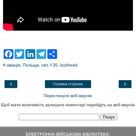
F
T
L
T
S
a
w
i
e
h
c
i
n
l
a
#
авіація
,
Польща
,
світ
,
f-35
,
lockheed
e
t
k
e
r
b
t
e
g
e
o
e
d
r
o
r
I
a
‹
›
Головна сторінка
k
n
m
Переглянути веб-версію
Щоб мати можливість залишати коментарі перейдіть на веб-версію
ЕЛЕКТРОННА ВІЙСЬКОВА БІБЛІОТЕКА: