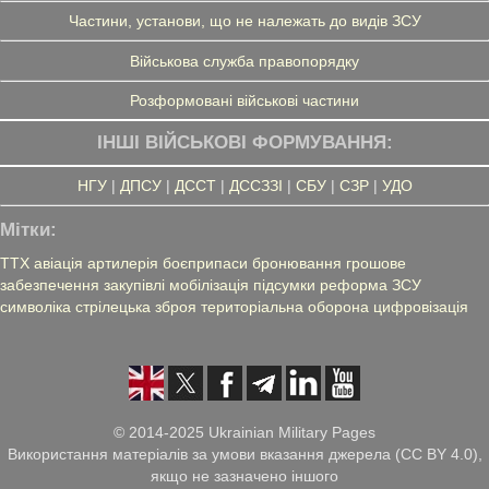
Частини, установи, що не належать до видів ЗСУ
Військова служба правопорядку
Розформовані військові частини
ІНШІ ВІЙСЬКОВІ ФОРМУВАННЯ:
НГУ
|
ДПСУ
|
ДССТ
|
ДССЗЗІ
|
СБУ
|
СЗР
|
УДО
Мітки:
ТТХ
авіація
артилерія
боєприпаси
бронювання
грошове
забезпечення
закупівлі
мобілізація
підсумки
реформа ЗСУ
символіка
стрілецька зброя
територіальна оборона
цифровізація
© 2014-2025 Ukrainian Military Pages
Використання матеріалів за умови вказання джерела (CC BY 4.0),
якщо не зазначено іншого