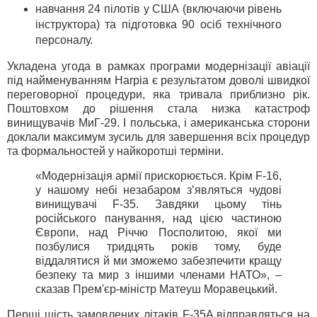
навчання 24 пілотів у США (включаючи рівень
інструктора) та підготовка 90 осіб технічного
персоналу.
Укладена угода в рамках програми модернізації авіації
під найменуванням Harpia є результатом доволі швидкої
переговорної процедури, яка тривала приблизно рік.
Поштовхом до рішення стала низка катастроф
винищувачів МиГ-29. І польська, і американська сторони
доклали максимум зусиль для завершення всіх процедур
та формальностей у найкоротші терміни.
«Модернізація армії прискорюється. Крім F-16,
у нашому небі незабаром з’являться чудові
винищувачі F-35. Завдяки цьому тінь
російського панування, над цією частиною
Європи, над Річчю Посполитою, якої ми
позбулися тридцять років тому, буде
віддалятися й ми зможемо забезпечити кращу
безпеку та мир з іншими членами НАТО», –
сказав Прем'єр-міністр Матеуш Моравецький.
Перші шість замовлених літаків F-35A відправляться на