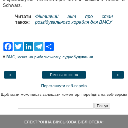
Schwarz.
Читати
Фіктивний акт про стан
також:
розвідувального корабля для ВМСУ
F
T
L
T
S
a
w
i
e
h
c
i
n
l
a
#
ВМС
,
кузня на рибальському
,
суднобудування
e
t
k
e
r
b
t
e
g
e
o
e
d
r
o
r
I
a
‹
›
Головна сторінка
k
n
m
Переглянути веб-версію
Щоб мати можливість залишати коментарі перейдіть на веб-версію
ЕЛЕКТРОННА ВІЙСЬКОВА БІБЛІОТЕКА: