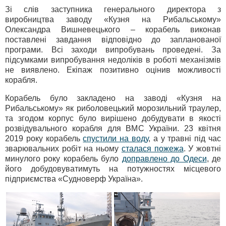
Зі слів заступника генерального директора з
виробництва заводу «Кузня на Рибальському»
Олександра Вишневецького – корабель виконав
поставлені завдання відповідно до запланованої
програми. Всі заходи випробувань проведені. За
підсумками випробування недоліків в роботі механізмів
не виявлено. Екіпаж позитивно оцінив можливості
корабля.
Корабель було закладено на заводі «Кузня на
Рибальському» як риболовецький морозильний траулер,
та згодом корпус було вирішено добудувати в якості
розвідувального корабля для ВМС України. 23 квітня
2019 року корабель
спустили на воду
, а у травні під час
зварювальних робіт на ньому
сталася пожежа
. У жовтні
минулого року корабель було
доправлено до Одеси
, де
його добудовуватимуть на потужностях місцевого
підприємства «Судноверф Україна».