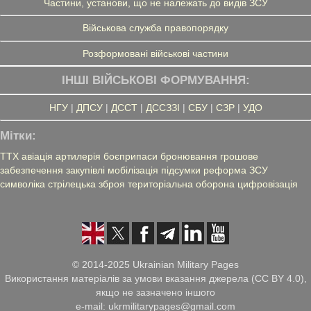
Частини, установи, що не належать до видів ЗСУ
Військова служба правопорядку
Розформовані військові частини
ІНШІ ВІЙСЬКОВІ ФОРМУВАННЯ:
НГУ
|
ДПСУ
|
ДССТ
|
ДССЗЗІ
|
СБУ
|
СЗР
|
УДО
Мітки:
ТТХ
авіація
артилерія
боєприпаси
бронювання
грошове
забезпечення
закупівлі
мобілізація
підсумки
реформа ЗСУ
символіка
стрілецька зброя
територіальна оборона
цифровізація
© 2014-2025 Ukrainian Military Pages
Використання матеріалів за умови вказання джерела (CC BY 4.0),
якщо не зазначено іншого
e-mail: ukrmilitarypages@gmail.com