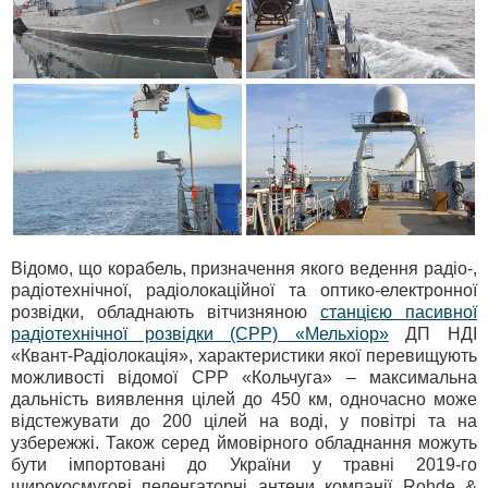
Відомо, що корабель, призначення якого ведення радіо-,
радіотехнічної, радіолокаційної та оптико-електронної
розвідки, обладнають вітчизняною
станцією пасивної
радіотехнічної розвідки (СРР) «Мельхіор»
ДП НДІ
«Квант-Радіолокація», характеристики якої перевищують
можливості відомої СРР «Кольчуга» – максимальна
дальність виявлення цілей до 450 км, одночасно може
відстежувати до 200 цілей на воді, у повітрі та на
узбережжі. Також серед ймовірного обладнання можуть
бути імпортовані до України у травні 2019-го
широкосмугові пеленгаторні антени компанії Rohde &