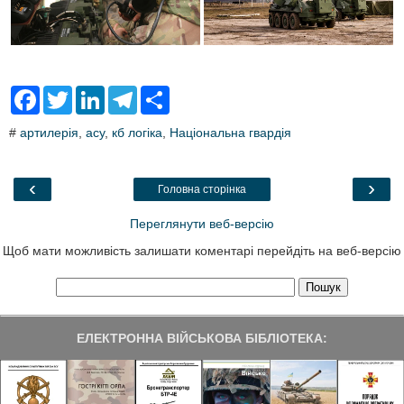
F
T
L
T
S
a
w
i
e
h
c
i
n
l
a
#
артилерія
,
асу
,
кб логіка
,
Національна гвардія
e
t
k
e
r
b
t
e
g
e
o
e
d
r
o
r
I
a
‹
›
Головна сторінка
k
n
m
Переглянути веб-версію
Щоб мати можливість залишати коментарі перейдіть на веб-версію
ЕЛЕКТРОННА ВІЙСЬКОВА БІБЛІОТЕКА: