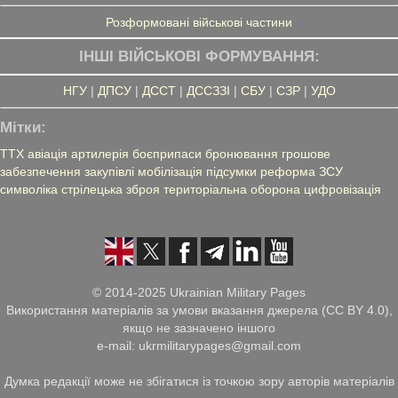
Розформовані військові частини
ІНШІ ВІЙСЬКОВІ ФОРМУВАННЯ:
НГУ
|
ДПСУ
|
ДССТ
|
ДССЗЗІ
|
СБУ
|
СЗР
|
УДО
Мітки:
ТТХ
авіація
артилерія
боєприпаси
бронювання
грошове
забезпечення
закупівлі
мобілізація
підсумки
реформа ЗСУ
символіка
стрілецька зброя
територіальна оборона
цифровізація
© 2014-2025 Ukrainian Military Pages
Використання матеріалів за умови вказання джерела (CC BY 4.0),
якщо не зазначено іншого
e-mail: ukrmilitarypages@gmail.com
Думка редакції може не збігатися із точкою зору авторів матеріалів