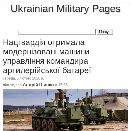
Ukrainian Military Pages
Нацгвардія отримала
модернізовані машини
управління командира
артилерійської батареї
середа, 5 лютого 2020 р.
Андрій Шинко
підготував
о
15:28