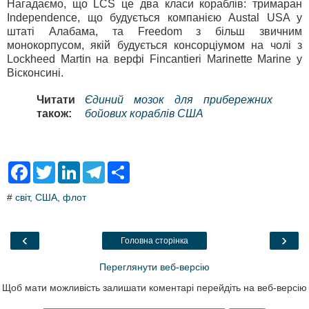
Нагадаємо, що LCS це два класи кораблів: тримаран
Independence, що будується компанією Austal USA у
штаті Алабама, та Freedom з більш звичним
монокорпусом, якій будується консорціумом на чолі з
Lockheed Martin на верфі Fincantieri Marinette Marine у
Вісконсині.
Читати
Єдиний мозок для прибережних
також:
бойових кораблів США
F
T
L
T
S
a
w
i
e
h
c
i
n
l
a
#
світ
,
США
,
флот
e
t
k
e
r
b
t
e
g
e
o
e
d
r
o
r
I
a
‹
›
Головна сторінка
k
n
m
Переглянути веб-версію
Щоб мати можливість залишати коментарі перейдіть на веб-версію