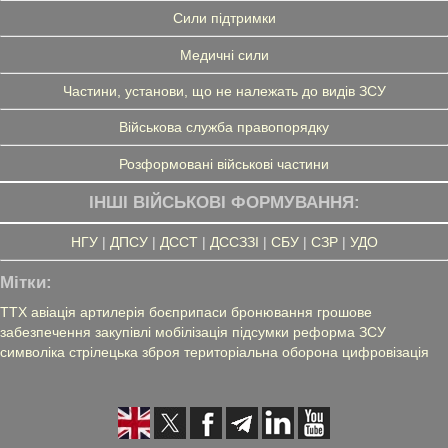
Сили підтримки
Медичні сили
Частини, установи, що не належать до видів ЗСУ
Військова служба правопорядку
Розформовані військові частини
ІНШІ ВІЙСЬКОВІ ФОРМУВАННЯ:
НГУ
|
ДПСУ
|
ДССТ
|
ДССЗЗІ
|
СБУ
|
СЗР
|
УДО
Мітки:
ТТХ
авіація
артилерія
боєприпаси
бронювання
грошове
забезпечення
закупівлі
мобілізація
підсумки
реформа ЗСУ
символіка
стрілецька зброя
територіальна оборона
цифровізація