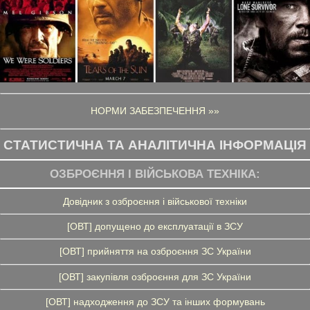
НОРМИ ЗАБЕЗПЕЧЕННЯ »»
СТАТИСТИЧНА ТА АНАЛІТИЧНА ІНФОРМАЦІЯ
ОЗБРОЄННЯ І ВІЙСЬКОВА ТЕХНІКА:
Довідник з озброєння і військової техніки
[ОВТ] допущено до експлуатації в ЗСУ
[ОВТ] прийняття на озброєння ЗС України
[ОВТ] закупівля озброєння для ЗС України
[ОВТ] надходження до ЗСУ та інших формувань