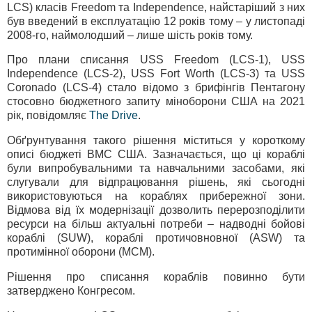
LCS) класів Freedom та Independence, найстаріший з них
був введений в експлуатацію 12 років тому – у листопаді
2008-го, наймолодший – лише шість років тому.
Про плани списання USS Freedom (LCS-1), USS
Independence (LCS-2), USS Fort Worth (LCS-3) та USS
Coronado (LCS-4) стало відомо з брифінгів Пентагону
стосовно бюджетного запиту міноборони США на 2021
рік, повідомляє
The Drive
.
Обґрунтування такого рішення міститься у короткому
описі бюджеті ВМС США. Зазначається, що ці кораблі
були випробувальними та навчальними засобами, які
слугували для відпрацювання рішень, які сьогодні
використовуються на кораблях прибережної зони.
Відмова від їх модернізації дозволить перерозподілити
ресурси на більш актуальні потреби – надводні бойові
кораблі (SUW), кораблі протичовновної (ASW) та
протимінної оборони (MCM).
Рішення про списання кораблів повинно бути
затверджено Конгресом.