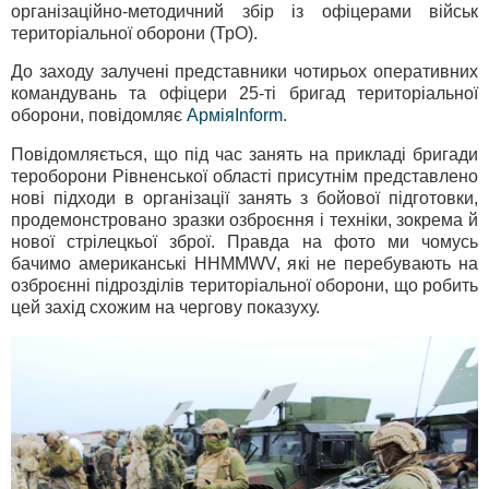
організаційно-методичний збір із офіцерами військ
територіальної оборони (ТрО).
До заходу залучені представники чотирьох оперативних
командувань та офіцери 25-ті бригад територіальної
оборони, повідомляє
АрміяInform
.
Повідомляється, що під час занять на прикладі бригади
тероборони Рівненської області присутнім представлено
нові підходи в організації занять з бойової підготовки,
продемонстровано зразки озброєння і техніки, зокрема й
нової стрілецкьої зброї. Правда на фото ми чомусь
бачимо американські HHMMWV, які не перебувають на
озброєнні підрозділів територіальної оборони, що робить
цей захід схожим на чергову показуху.