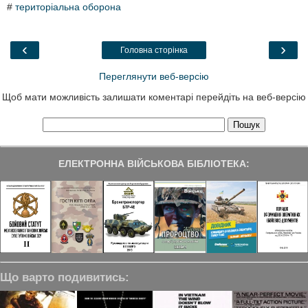
#
територіальна оборона
e
t
k
e
r
b
t
e
g
e
o
e
d
r
o
r
I
a
‹
›
Головна сторінка
k
n
m
Переглянути веб-версію
Щоб мати можливість залишати коментарі перейдіть на веб-версію
ЕЛЕКТРОННА ВІЙСЬКОВА БІБЛІОТЕКА:
Що варто подивитись: