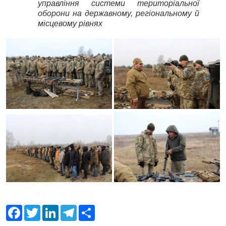
управління системи територіальної
оборони на державному, регіональному й
місцевому рівнях
F
T
L
T
S
a
w
i
e
h
c
i
n
l
a