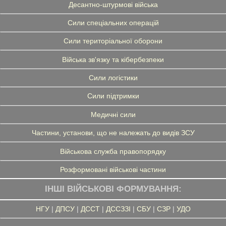
Десантно-штурмові війська
Сили спеціальних операцій
Сили територіальної оборони
Війська зв'язку та кібербезпеки
Сили логістики
Сили підтримки
Медичні сили
Частини, установи, що не належать до видів ЗСУ
Військова служба правопорядку
Розформовані військові частини
ІНШІ ВІЙСЬКОВІ ФОРМУВАННЯ:
НГУ
|
ДПСУ
|
ДССТ
|
ДССЗЗІ
|
СБУ
|
СЗР
|
УДО