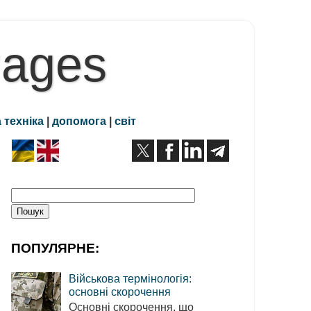
Pages
 техніка
|
допомога
|
світ
ПОПУЛЯРНЕ:
Військова термінологія:
основні скорочення
Основні скорочення, що