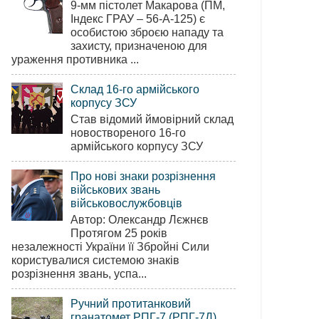
9-мм пістолет Макарова (ПМ,
Індекс ГРАУ – 56-А-125) є
особистою зброєю нападу та
захисту, призначеною для
ураження противника ...
Склад 16-го армійського
корпусу ЗСУ
Став відомий ймовірний склад
новоствореного 16-го
армійського корпусу ЗСУ
Про нові знаки розрізнення
військових звань
військовослужбовців
Автор: Олександр Лєжнєв
Протягом 25 років
незалежності України її Збройні Сили
користувалися системою знаків
розрізнення звань, успа...
Ручний протитанковий
гранатомет РПГ-7 (РПГ-7Д)