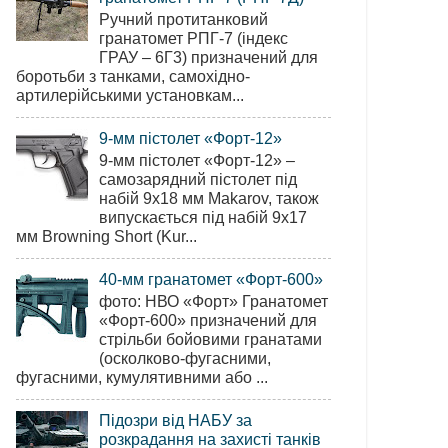
Ручний протитанковий
гранатомет РПГ-7 (індекс
ГРАУ – 6Г3) призначений для
боротьби з танками, самохідно-
артилерійськими установкам...
9-мм пістолет «Форт-12»
9-мм пістолет «Форт-12» –
самозарядний пістолет під
набій 9х18 мм Makarov, також
випускається під набій 9х17
мм Browning Short (Kur...
40-мм гранатомет «Форт-600»
фото: НВО «Форт» Гранатомет
«Форт-600» призначений для
стрільби бойовими гранатами
(осколково-фугасними,
фугасними, кумулятивними або ...
Підозри від НАБУ за
розкрадання на захисті танків