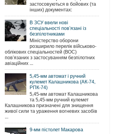
застосовуються в бойових (та
інших) документах:
В ЗСУ ввели нові
спеціальності пов'язані із
безпілотниками
Міністерство оборони
розширило перелік військово-
облікових спеціальностей (ВОС)
пов'язаних з застосуванням безпілотних
авіаційних ...
5,45-мм автомат і ручний
кулемет Калашникова (АК-74,
РПК-74)
5,45-мм автомат Калашникова
та 5,45-мм ручний кулемет
Калашникова призначені для знищення
живої сили та ураження вогневих засобів
...
9-мм пістолет Макарова