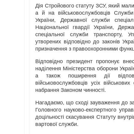
Дія Стройового статуту ЗСУ, який мал
а й на військовослужбовців Служби
України, Державної служби спеціал
Національної гвардії України, Держ
спеціальної служби транспорту, У
утворених відповідно до законів Укра
призначення з правоохоронними функц
Відповідно президент пропонує внес
наділення Міністерства оборони Укра
а також поширення дії відпов
військовослужбовців усіх військови
набрання Законом чинності.
Нагадаємо, що сході зауваження до 
Головного науково-експертного упра
доцільності скасування Статуту внутрі
вартової служби.