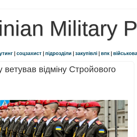
inian Military 
утинг
|
соцзахист
|
підрозділи
|
закупівлі
|
впк
|
військова
 ветував відміну Стройового