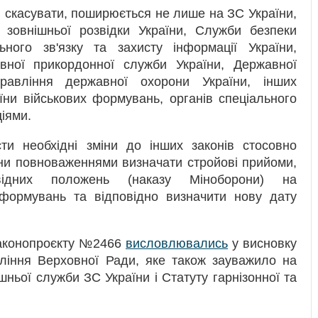
и скасувати, поширюється не лише на ЗС України,
 зовнішньої розвідки України, Служби безпеки
ьного зв'язку та захисту інформації України,
авної прикордонної служби України, Державної
правління державної охорони України, інших
їни військових формувань, органів спеціального
іями.
ти необхідні зміни до інших законів стосовно
їни повноваженнями визначати стройові прийоми,
ідних положень (наказу Міноборони) на
х формувань та відповідно визначити нову дату
законопроєкту №2466
висловлювались
у висновку
вління Верховної Ради, яке також зауважило на
шньої служби ЗС України і Статуту гарнізонної та