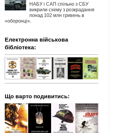
НАБУ і САП спільно з СБУ
викрили схему з розкрадання
понад 102 млн гривень в
«оборонці».
Електронна військова
бібліотека:
Що варто подивитись: