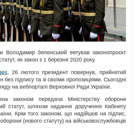
ни Володимир Зеленський ветував законопроєкт
атут, як закон з 1 березня 2020 року.
ges
, 26 лютого президент повернув, прийнятий
н без підпису та зі своїми пропозиціями. Сьогодні
гляду на вебпорталі Верховної Ради України.
ена законом передача Міністерству оборони
ий статут, шляхом надання доручення Кабінету
країни. Крім того законом, що надійшов на підпис,
борони (нового статуту) на військовослужбовців