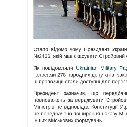
Стало відомо чому Президент Украї
№2466, якій мав скасувати Стройовий ст
Як повідомляли
Ukrainian Military Pa
голосами 278 народних депутатів, зако
ці пропозиції стали доступні для пере
Президент зазначив, що передбач
повноважень затверджувати Стройов
Міністрів не відповідає Конституції У
не передбачено поширення наказу Міно
інших військових формувань.