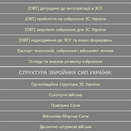
[ОВТ] допущено до експлуатації в ЗСУ
[ОВТ] прийняття на озброєння ЗС України
[ОВТ] закупівля озброєння для ЗС України
[ОВТ] надходження до ЗСУ та інших формувань
Експорт технологій, озброєння і військової техніки
Огляди та аналізи розвитку озброєння
СТРУКТУРА ЗБРОЙНИХ СИЛ УКРАЇНИ:
Організаційна структура ЗС України
Сухопутні війська
Повітряні Сили
Військово-Морські Сили
Десантно-штурмові війська