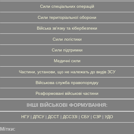
Сили спеціальних операцій
Сили територіальної оборони
Війська зв'язку та кібербезпеки
Сили логістики
Сили підтримки
Медичні сили
Частини, установи, що не належать до видів ЗСУ
Військова служба правопорядку
Розформовані військові частини
ІНШІ ВІЙСЬКОВІ ФОРМУВАННЯ:
НГУ
|
ДПСУ
|
ДССТ
|
ДССЗЗІ
|
СБУ
|
СЗР
|
УДО
Мітки: