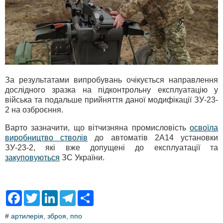
За результатами випробувань очікується направлення
дослідного зразка на підконтрольну експлуатацію у
війська та подальше прийняття даної модифікації ЗУ-23-
2 на озброєння.
Варто зазначити, що вітчизняна промисловість
освоїла
виробництво стволів
до автоматів 2А14 установки
ЗУ-23-2, які вже допущені до експлуатації та
закуповуються
ЗС України.
F
T
L
T
S
a
w
i
e
h
c
i
n
l
a
#
артилерія
,
зброя
,
ппо
e
t
k
e
r