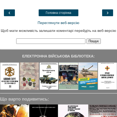
b
t
e
g
e
o
e
d
r
o
r
I
a
‹
›
Головна сторінка
k
n
m
Переглянути веб-версію
Щоб мати можливість залишати коментарі перейдіть на веб-версію
ЕЛЕКТРОННА ВІЙСЬКОВА БІБЛІОТЕКА:
Що варто подивитись: