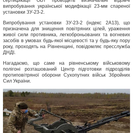
сертифікації ОВТ проводить визначальні відомчі
випробування української модифікації 23-мм спареної
установки ЗУ-23-2.
Випробування установки ЗУ-23-2 (індекс 2А13), що
призначена для знищення повітряних цілей, ураження
живої сили противника, легкоброньованих та вогневих
засобів в умовах будь-якої місцевості та у будь-яку пору
року, проходять на Рівненщині, повідомляє пресслужба
ДНДІ.
Нагадаємо, що саме на рівненському військовому
полігоні розташований Центр підготовки підрозділів
протиповітряної оборони Сухопутних військ Збройних
Сил України.