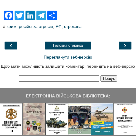
F
T
L
T
S
a
w
i
e
h
c
i
n
l
a
#
крим
,
російська агресія
,
РФ
,
строкова
e
t
k
e
r
b
t
e
g
e
o
e
d
r
o
r
I
a
‹
›
Головна сторінка
k
n
m
Переглянути веб-версію
Щоб мати можливість залишати коментарі перейдіть на веб-версію
ЕЛЕКТРОННА ВІЙСЬКОВА БІБЛІОТЕКА: