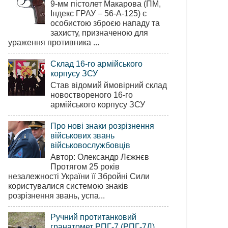
9-мм пістолет Макарова (ПМ,
Індекс ГРАУ – 56-А-125) є
особистою зброєю нападу та
захисту, призначеною для
ураження противника ...
Склад 16-го армійського
корпусу ЗСУ
Став відомий ймовірний склад
новоствореного 16-го
армійського корпусу ЗСУ
Про нові знаки розрізнення
військових звань
військовослужбовців
Автор: Олександр Лєжнєв
Протягом 25 років
незалежності України її Збройні Сили
користувалися системою знаків
розрізнення звань, успа...
Ручний протитанковий
гранатомет РПГ-7 (РПГ-7Д)