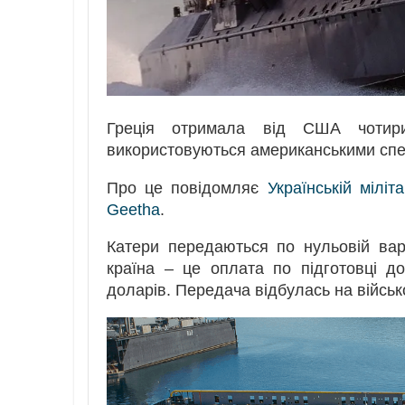
Греція отримала від США чотири
використовуються американськими спец
Про це повідомляє
Українській міліт
Geetha
.
Катери передаються по нульовій ва
країна – це оплата по підготовці д
доларів. Передача відбулась на військ