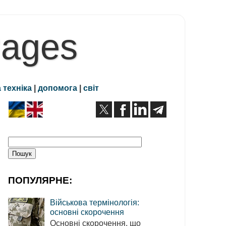
Pages
 техніка
|
допомога
|
світ
ПОПУЛЯРНЕ:
Військова термінологія:
основні скорочення
Основні скорочення, що