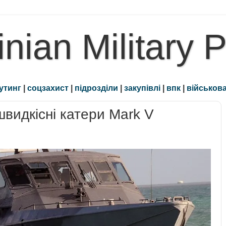
inian Military 
утинг
|
соцзахист
|
підрозділи
|
закупівлі
|
впк
|
військова
видкісні катери Mark V