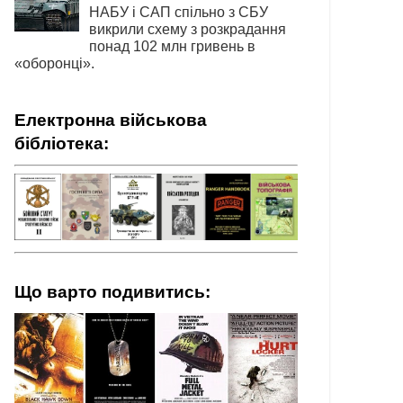
НАБУ і САП спільно з СБУ
викрили схему з розкрадання
понад 102 млн гривень в
«оборонці».
Електронна військова
бібліотека:
Що варто подивитись: