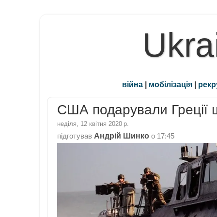
Ukra
війна
|
мобілізація
|
рекр
США подарували Греції ш
неділя, 12 квітня 2020 р.
Андрій Шинко
підготував
о
17:45