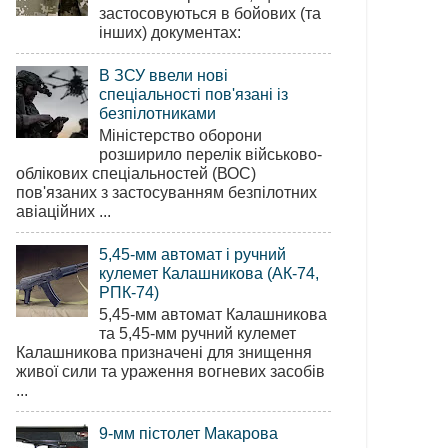
застосовуються в бойових (та
інших) документах:
В ЗСУ ввели нові
спеціальності пов'язані із
безпілотниками
Міністерство оборони
розширило перелік військово-
облікових спеціальностей (ВОС)
пов'язаних з застосуванням безпілотних
авіаційних ...
5,45-мм автомат і ручний
кулемет Калашникова (АК-74,
РПК-74)
5,45-мм автомат Калашникова
та 5,45-мм ручний кулемет
Калашникова призначені для знищення
живої сили та ураження вогневих засобів
...
9-мм пістолет Макарова