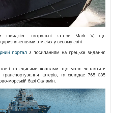
 швидкісні патрульні катери Mark V, що
призначенцями в місіях у всьому світі.
арний портал
з посиланням на грецьке видання
ртості та єдиними коштами, що мала заплатити
о транспортування катерів, та складає 765 085
ово-морській базі Саламін.