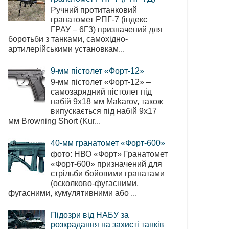
Ручний протитанковий
гранатомет РПГ-7 (індекс
ГРАУ – 6Г3) призначений для
боротьби з танками, самохідно-
артилерійськими установкам...
9-мм пістолет «Форт-12»
9-мм пістолет «Форт-12» –
самозарядний пістолет під
набій 9х18 мм Makarov, також
випускається під набій 9х17
мм Browning Short (Kur...
40-мм гранатомет «Форт-600»
фото: НВО «Форт» Гранатомет
«Форт-600» призначений для
стрільби бойовими гранатами
(осколково-фугасними,
фугасними, кумулятивними або ...
Підозри від НАБУ за
розкрадання на захисті танків