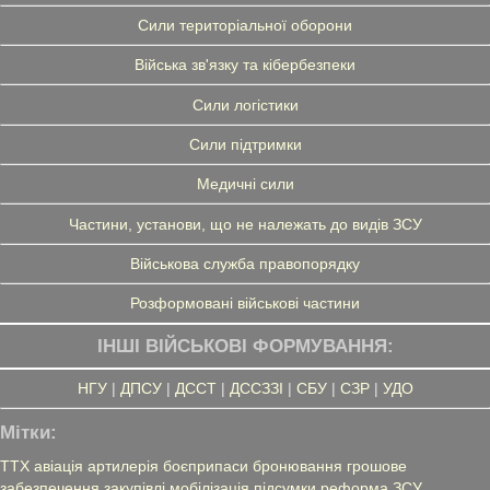
Сили територіальної оборони
Війська зв'язку та кібербезпеки
Сили логістики
Сили підтримки
Медичні сили
Частини, установи, що не належать до видів ЗСУ
Військова служба правопорядку
Розформовані військові частини
ІНШІ ВІЙСЬКОВІ ФОРМУВАННЯ:
НГУ
|
ДПСУ
|
ДССТ
|
ДССЗЗІ
|
СБУ
|
СЗР
|
УДО
Мітки:
ТТХ
авіація
артилерія
боєприпаси
бронювання
грошове
забезпечення
закупівлі
мобілізація
підсумки
реформа ЗСУ