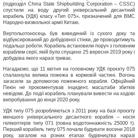
(підрозділ China State Shipbuilding Corporation – CSSC)
спустили на воду другий універсальний десантний
корабель (УДК) класу «Тип 075», призначений для ВМС
Народно-визвольної армії Китаю.
Вертольотоносець був виведений із сухого доку та
відбуксирований до добудовної стінки, де проводитимуть
подальші роботи. Корабель встановили поруч з головним
кораблем серії, якій було спущено 25 вересня 2019 року і
добудова якого наразі триває.
Нагадаємо, що 11 квітня на головному УДК проєкту 075
спалахнула велика пожежа в кормовій частині. Вогонь
загасили за допомогою пожежного корабля. Офіційний
Пекін не прокоментував інцидент, масштаби збитків
невідомі. До події корабель планували вивести на ходові
випробування до кінця 2020 року.
УДК типу 075 розробляються з 2011 року на базі проєкту
меншого універсального десантного корабля – носія
гелікоптерів типу 071 (повна водотоннажність 25000 т).
Перший корабель типу 075 почали будувати восени 2018
року, загалом на різних етапах будівництва наразі