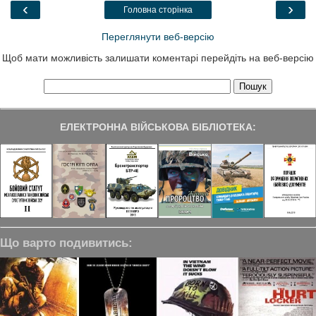
o
r
I
a
‹
›
Головна сторінка
k
n
m
Переглянути веб-версію
Щоб мати можливість залишати коментарі перейдіть на веб-версію
ЕЛЕКТРОННА ВІЙСЬКОВА БІБЛІОТЕКА:
Що варто подивитись: