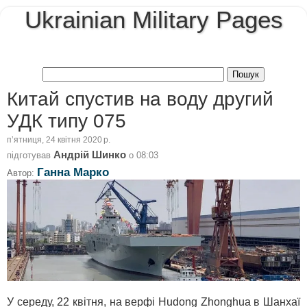
Ukrainian Military Pages
Китай спустив на воду другий
УДК типу 075
пʼятниця, 24 квітня 2020 р.
Андрій Шинко
підготував
о
08:03
Ганна Марко
Автор:
У середу, 22 квітня, на верфі Hudong Zhonghua в Шанхаї