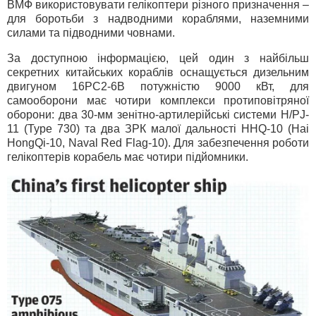
ВМФ використовувати гелікоптери різного призначення –
для боротьби з надводними кораблями, наземними
силами та підводними човнами.
За доступною інформацією, цей один з найбільш
секретних китайських кораблів оснащується дизельним
двигуном 16PC2-6B потужністю 9000 кВт, для
самооборони має чотири комплекси протиповітряної
оборони: два 30-мм зенітно-артилерійські системи H/PJ-
11 (Type 730) та два ЗРК малої дальності HHQ-10 (Hai
HongQi-10, Naval Red Flag-10). Для забезпечення роботи
гелікоптерів корабель має чотири підйомники.