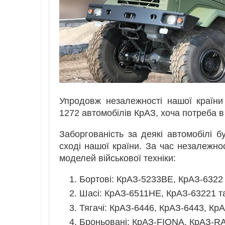
Упродовж незалежності нашої країни
1272 автомобілів КрАЗ, хоча потреба в 
Заборгованість за деякі автомобілі 
сході нашої країни. За час незалежно
моделей військової техніки:
Бортові: КрАЗ-5233ВЕ, КрАЗ-6322 
Шасі: КрАЗ-6511НЕ, КрАЗ-63221 та
Тягачі: КрАЗ-6446, КрАЗ-6443, Кр
Броньовані: КрАЗ-FIONA, КрАЗ-RA