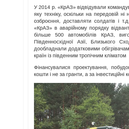
У 2014 р. «КрАЗ» відвідували командув
яку техніку, оскільки на передовій ні
озброєння, доставляти солдатів і т.
«КрАЗ» в аварійному порядку відвант
більше 500 автомобілів КрАЗ, виг
Південносхідної Азії, Близького С
дообладнали додатковими обігрівачами
країн із південним тропічним кліматом
Фінансувалися проектування, побудо
кошти і не за гранти, а за інвестиційні