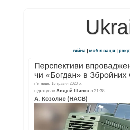
Ukra
війна
|
мобілізація
|
рекр
Перспективи впровадженн
чи «Богдан» в Збройних 
пʼятниця, 15 травня 2020 р.
Андрій Шинко
підготував
о
21:38
А. Козолис (НАСВ)