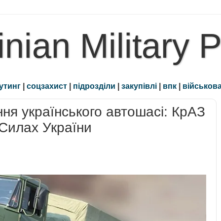
inian Military 
утинг
|
соцзахист
|
підрозділи
|
закупівлі
|
впк
|
військова
я українського автошасі: КрАЗ
Силах України