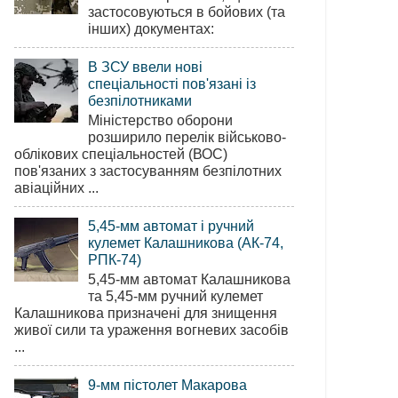
застосовуються в бойових (та
інших) документах:
В ЗСУ ввели нові
спеціальності пов'язані із
безпілотниками
Міністерство оборони
розширило перелік військово-
облікових спеціальностей (ВОС)
пов'язаних з застосуванням безпілотних
авіаційних ...
5,45-мм автомат і ручний
кулемет Калашникова (АК-74,
РПК-74)
5,45-мм автомат Калашникова
та 5,45-мм ручний кулемет
Калашникова призначені для знищення
живої сили та ураження вогневих засобів
...
9-мм пістолет Макарова