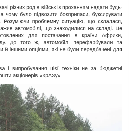
ачі різних родів військ із проханням надати будь-
 на чому було підвозити боєприпаси, буксирувати
д. Розуміючи проблемну ситуацію, що склалася,
ажив автомобілі, що знаходилися на складі. Це
отовлених для постачання в країни Африки,
ходу. До того ж, автомобілі перефарбували та
 й іншими опціями, які не були передбачені для
ва і випробування цієї техніки не за бюджетні
 кошти акціонерів «КрАЗу»