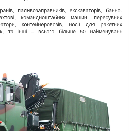
ранів, паливозаправників, екскаваторів, банно-
вахтові, командноштабних машин, пересувних
атори, контейнеровозів, носії для ракетних
вок, та інші – всього більше 50 найменувань