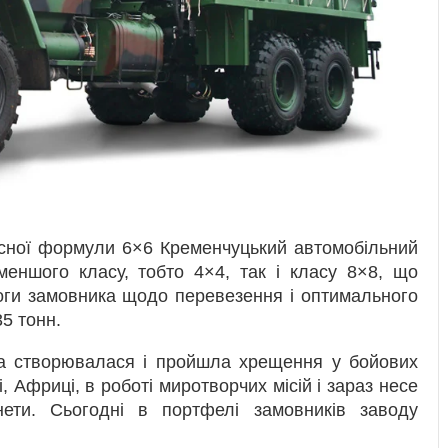
лісної формули 6×6 Кременчуцький автомобільний
меншого класу, тобто 4×4, так і класу 8×8, що
оги замовника щодо перевезення і оптимального
5 тонн.
іка створювалася і пройшла хрещення у бойових
 Африці, в роботі миротворчих місій і зараз несе
ети. Сьогодні в портфелі замовників заводу