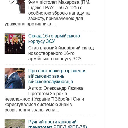
9-мм пістолет Макарова (ПМ,
Індекс ГРАУ – 56-А-125) є
особистою зброєю нападу та
захисту, призначеною для
ураження противника ...
Склад 16-го армійського
корпусу ЗСУ
Став відомий ймовірний склад
новоствореного 16-го
армійського корпусу ЗСУ
Про нові знаки розрізнення
військових звань
військовослужбовців
Автор: Олександр Лєжнєв
Протягом 25 років
незалежності України її Збройні Сили
користувалися системою знаків
розрізнення звань, успа...
Ручний протитанковий
гранатомет РПГ-7 (РПГ-7Д)