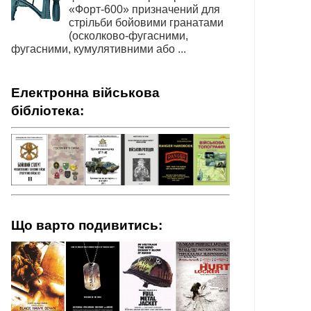
«Форт-600» призначений для
стрільби бойовими гранатами
(осколково-фугасними,
фугасними, кумулятивними або ...
Електронна військова
бібліотека:
Що варто подивитись: