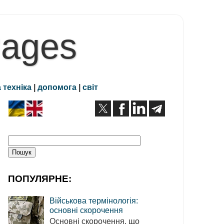
Pages
 техніка
|
допомога
|
світ
ПОПУЛЯРНЕ:
Військова термінологія:
основні скорочення
Основні скорочення, що