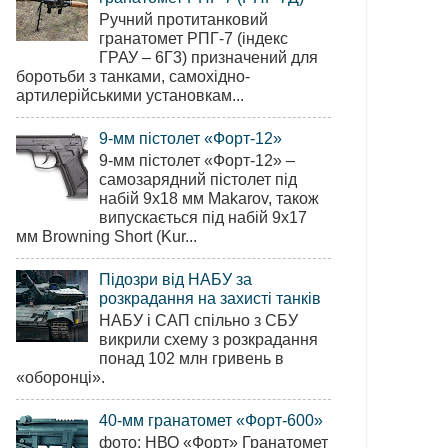
Ручний протитанковий
гранатомет РПГ-7 (індекс
ГРАУ – 6Г3) призначений для
боротьби з танками, самохідно-
артилерійськими установкам...
9-мм пістолет «Форт-12»
9-мм пістолет «Форт-12» –
самозарядний пістолет під
набій 9х18 мм Makarov, також
випускається під набій 9х17
мм Browning Short (Kur...
Підозри від НАБУ за
розкрадання на захисті танків
НАБУ і САП спільно з СБУ
викрили схему з розкрадання
понад 102 млн гривень в
«оборонці».
40-мм гранатомет «Форт-600»
фото: НВО «Форт» Гранатомет