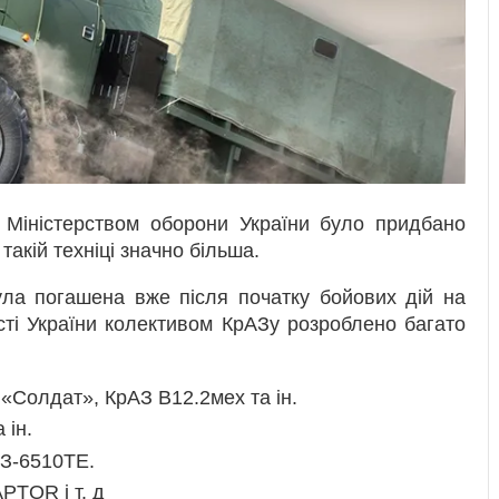
 Міністерством оборони України було придбано
такій техніці значно більша.
була погашена вже після початку бойових дій на
сті України колективом КрАЗу розроблено багато
«Солдат», КрАЗ В12.2мех та ін.
 ін.
АЗ-6510ТЕ.
PTOR і т. д