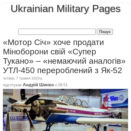
Ukrainian Military Pages
«Мотор Січ» хоче продати
Міноборони свій «Супер
Тукано» – «немаючий аналогів»
УТЛ-450 перероблений з Як-52
четвер, 7 травня 2020 р.
Андрій Шинко
підготував
о
09:51