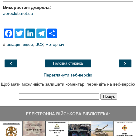
Використані джерела:
aeroclub.net.ua
F
T
L
T
S
a
w
i
e
h
c
i
n
l
a
#
авіація
,
відео
,
ЗСУ
,
мотор січ
e
t
k
e
r
b
t
e
g
e
o
e
d
r
o
r
I
a
‹
›
Головна сторінка
k
n
m
Переглянути веб-версію
Щоб мати можливість залишати коментарі перейдіть на веб-версію
ЕЛЕКТРОННА ВІЙСЬКОВА БІБЛІОТЕКА: