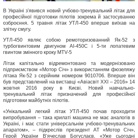
В Україні з'явився новий учбово-тренувальний літак для
професійної підготовки пілотів зокрема й застосуванню
озброєння. 5 травня літак УТЛ-450 вперше виїхав на
злітну смугу.
УТЛ-450 являє собою ремоторизованний Як-52 з
турбогвинтовим двигуном АІ-450С і 5-ти лопатевим
гвинтом змінного кроку MTV-5
Літак капітально відремонтовано та модернізовано
підприємством «Мотор Січ» з використанням фюзеляжу
літака Як-52 з серійним номером 9010706. Вперше він
був представлений на виставці «Авіасвіт ХХІ – 2016» 14
жовтня 2016 року в Києві. Новий навчально-
тренувальний літак призначений для професійної
підготовки майбутніх пілотів.
«Унікальний легкий літак УТЛ-450 почав проходити
випробування – така крилаті машина не має аналогів в
Україні, і має стати універсальнім учбово-тренувальних
апаратом», – підкреслів президент АТ «Мотор Січ»,
Герой України В'ячеслав Богуслаєв. «Уже сьогодні