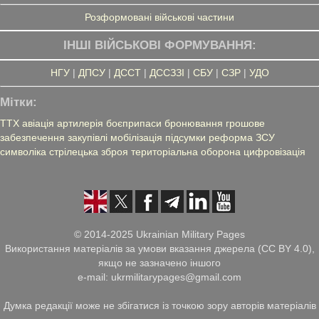
Розформовані військові частини
ІНШІ ВІЙСЬКОВІ ФОРМУВАННЯ:
НГУ
|
ДПСУ
|
ДССТ
|
ДССЗЗІ
|
СБУ
|
СЗР
|
УДО
Мітки:
ТТХ
авіація
артилерія
боєприпаси
бронювання
грошове
забезпечення
закупівлі
мобілізація
підсумки
реформа ЗСУ
символіка
стрілецька зброя
територіальна оборона
цифровізація
© 2014-2025 Ukrainian Military Pages
Використання матеріалів за умови вказання джерела (CC BY 4.0),
якщо не зазначено іншого
e-mail: ukrmilitarypages@gmail.com
Думка редакції може не збігатися із точкою зору авторів матеріалів