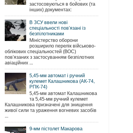
застосовуються в бойових (та
інших) документах:
В ЗСУ ввели нові
спеціальності пов'язані із
безпілотниками
Міністерство оборони
розширило перелік військово-
облікових спеціальностей (ВОС)
пов'язаних з застосуванням безпілотних
авіаційних ...
5,45-мм автомат і ручний
кулемет Калашникова (АК-74,
РПК-74)
5,45-мм автомат Калашникова
та 5,45-мм ручний кулемет
Калашникова призначені для знищення
живої сили та ураження вогневих засобів
...
9-мм пістолет Макарова