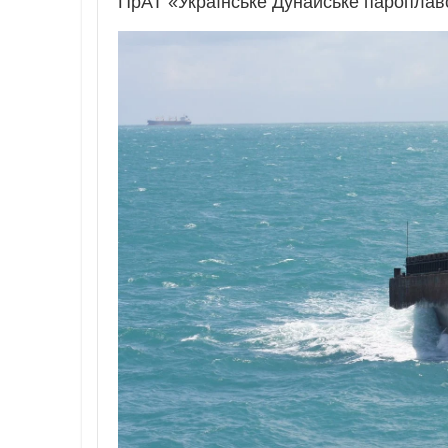
ПрАТ «Українське Дунайське пароплав