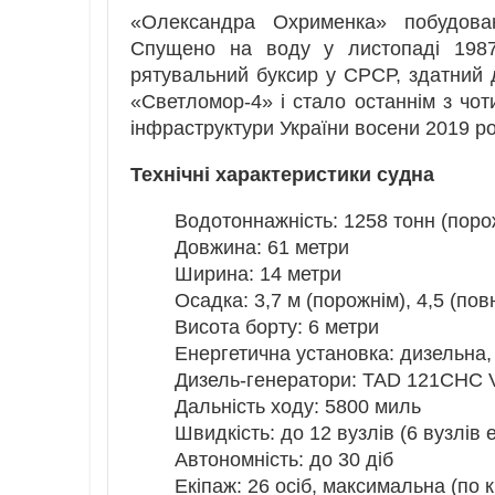
«Олександра Охрименка» побудован
Спущено на воду у листопаді 1987
рятувальний буксир у СРСР, здатний д
«Светломор-4» і стало останнім з чот
інфраструктури України восени 2019 ро
Технічні характеристики судна
Водотоннажність: 1258 тонн (поро
Довжина: 61 метри
Ширина: 14 метри
Осадка: 3,7 м (порожнім), 4,5 (пов
Висота борту: 6 метри
Енергетична установка: дизельна, 
Дизель-генератори: TAD 121CHC V
Дальність ходу: 5800 миль
Швидкість: до 12 вузлів (6 вузлів 
Автономність: до 30 діб
Екіпаж: 26 осіб, максимальна (по к