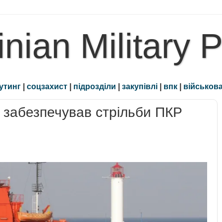
inian Military 
утинг
|
соцзахист
|
підрозділи
|
закупівлі
|
впк
|
військова
забезпечував стрільби ПКР