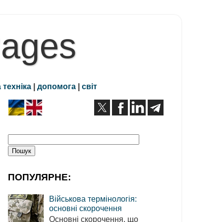
Pages
 техніка
|
допомога
|
світ
ПОПУЛЯРНЕ:
Військова термінологія:
основні скорочення
Основні скорочення, що