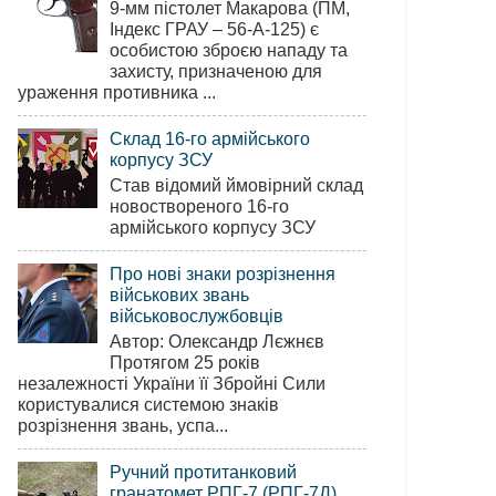
9-мм пістолет Макарова (ПМ,
Індекс ГРАУ – 56-А-125) є
особистою зброєю нападу та
захисту, призначеною для
ураження противника ...
Склад 16-го армійського
корпусу ЗСУ
Став відомий ймовірний склад
новоствореного 16-го
армійського корпусу ЗСУ
Про нові знаки розрізнення
військових звань
військовослужбовців
Автор: Олександр Лєжнєв
Протягом 25 років
незалежності України її Збройні Сили
користувалися системою знаків
розрізнення звань, успа...
Ручний протитанковий
гранатомет РПГ-7 (РПГ-7Д)