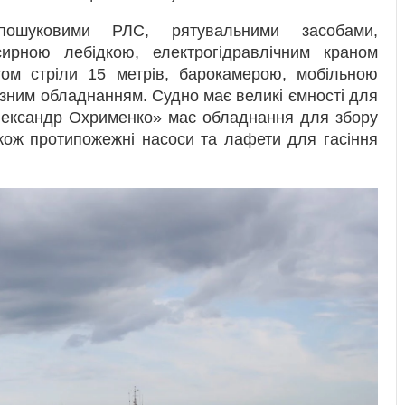
пошуковими РЛС, рятувальними засобами,
ирною лебідкою, електрогідравлічним краном
том стріли 15 метрів, барокамерою, мобільною
зним обладнанням. Судно має великі ємності для
Олександр Охрименко» має обладнання для збору
акож протипожежні насоси та лафети для гасіння