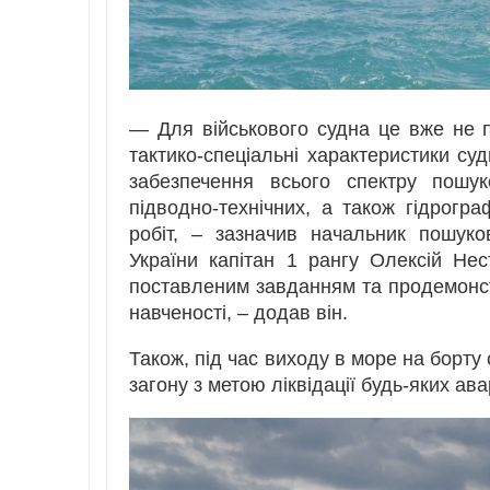
— Для військового судна це вже не п
тактико-спеціальні характеристики с
забезпечення всього спектру пошук
підводно-технічних, а також гідрогра
робіт, – зазначив начальник пошук
України капітан 1 рангу Олексій Не
поставленим завданням та продемонст
навченості, – додав він.
Також, під час виходу в море на борту
загону з метою ліквідації будь-яких ава