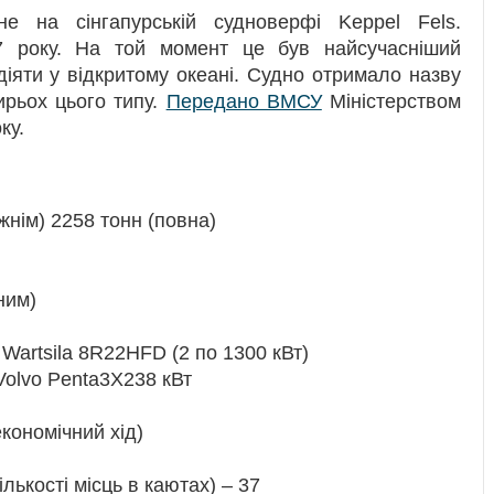
е на сінгапурській судноверфі Keppel Fels.
 року. На той момент це був найсучасніший
іяти у відкритому океані. Судно отримало назву
ирьох цього типу.
Передано ВМСУ
Міністерством
ку.
жнім) 2258 тонн (повна)
ним)
Wartsila 8R22HFD (2 по 1300 кВт)
olvo Penta3X238 кВт
економічний хід)
ількості місць в каютах) – 37