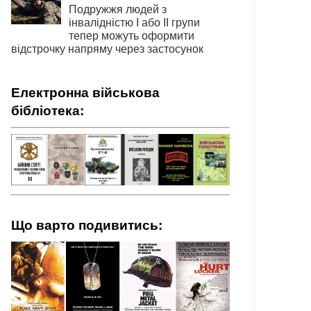
Подружжя людей з
інвалідністю І або ІІ групи
тепер можуть оформити
відстрочку напряму через застосунок
Електронна військова
бібліотека:
Що варто подивитись: