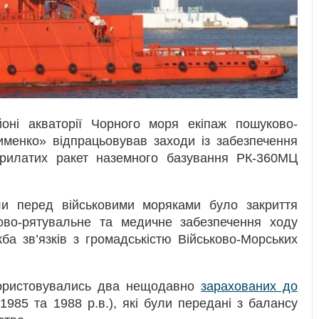
оні акваторії Чорного моря екіпаж пошуково-
менко» відпрацьовував заходи із забезпечення
рилатих ракет наземного базування РК-360МЦ
ли перед військовими моряками було закриття
ково-рятувальне та медичне забезпечення ходу
ба зв’язків з громадськістю Військово-Морських
користовувались два нещодавно
зарахованих до
1985 та 1988 р.в.), які були передані з балансу