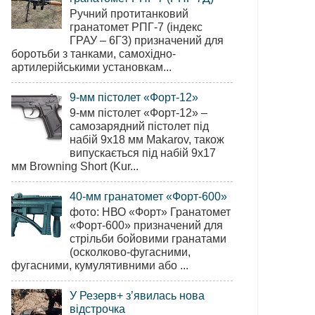
Ручний протитанковий
гранатомет РПГ-7 (індекс
ГРАУ – 6Г3) призначений для
боротьби з танками, самохідно-
артилерійськими установкам...
9-мм пістолет «Форт-12»
9-мм пістолет «Форт-12» –
самозарядний пістолет під
набій 9х18 мм Makarov, також
випускається під набій 9х17
мм Browning Short (Kur...
40-мм гранатомет «Форт-600»
фото: НВО «Форт» Гранатомет
«Форт-600» призначений для
стрільби бойовими гранатами
(осколково-фугасними,
фугасними, кумулятивними або ...
У Резерв+ з’явилась нова
відстрочка