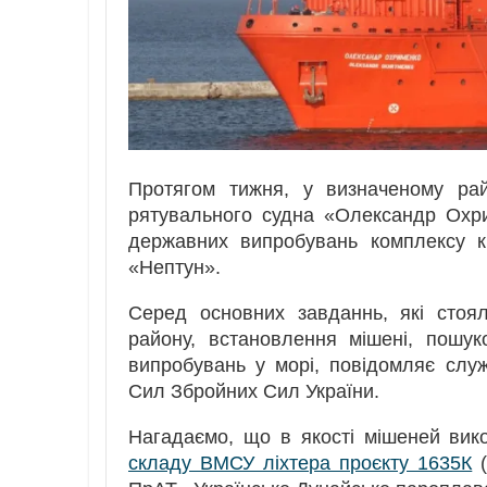
Протягом тижня, у визначеному рай
рятувального судна «Олександр Охри
державних випробувань комплексу к
«Нептун».
Серед основних завданнь, які стоя
району, встановлення мішені, пошу
випробувань у морі, повідомляє служ
Сил Збройних Сил України.
Нагадаємо, що в якості мішеней ви
складу ВМСУ ліхтера проєкту 1635К
(