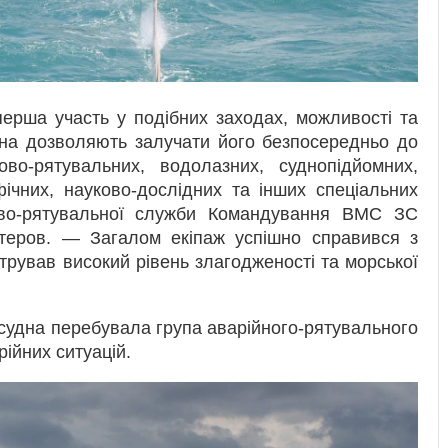
ерша участь у подібних заходах, можливості та
удна дозволяють залучати його безпосередньо до
ово-рятувальних, водолазних, суднопідйомних,
фічних, науково-дослідних та інших спеціальних
ово-рятувальної служби Командування ВМС ЗС
стеров. — Загалом екіпаж успішно справився з
рував високий рівень злагодженості та морської
 судна перебувала група аварійного-рятувального
рійних ситуацій.