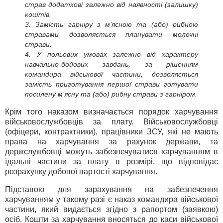
страв додаткові залежно від наявності (залишку)
коштів.
3. Замість гарніру з м’ясною та (або) рибною
стравами дозволяється планувати молочні
страви.
4. У польових умовах залежно від характеру
навчально-бойових завдань, за рішенням
командира військової частини, дозволяється
замість приготування першої страви готувати
посилену м’ясну та (або) рибну страви з гарніром.
Крім того наказом визначається порядок харчування
військовослужбовців за плату. Військовослужбовці
(офіцери, контрактники), працівники ЗСУ, які не мають
права на харчування за рахунок держави, та
держслужбовці можуть забезпечуватися харчуванням в
їдальні частини за плату в розмірі, що відповідає
розрахунку добової вартості харчування.
Підставою для зарахування на забезпечення
харчуванням у такому разі є наказ командира військової
частини, який видається згідно з рапортом (заявкою)
осіб. Кошти за харчування вносяться до каси військової