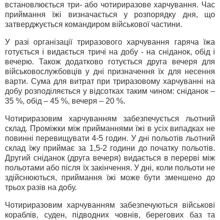
встановлюється три- або чотириразове харчування. Час
приймання їжі визначається у розпорядку дня, що
затверджується командиром військової частини.
У разі організації триразового харчування гаряча їжа
готується і видається тричі на добу - на сніданок, обід і
вечерю. Також додатково готується друга вечеря для
військовослужбовців у дні призначення їх для несення
варти. Сума для витрат при триразовому харчуванні на
добу розподіляється у відсотках таким чином: сніданок –
35 %, обід – 45 %, вечеря – 20 %.
Чотириразовим харчуванням забезпечується льотний
склад. Проміжки між прийманнями їжі в усіх випадках не
повинні перевищувати 4-5 годин. У дні польотів льотний
склад їжу приймає за 1,5-2 години до початку польотів.
Другий сніданок (друга вечеря) видається в перерві між
польотами або після їх закінчення. У дні, коли польоти не
здійснюються, приймання їжі може бути зменшено до
трьох разів на добу.
Чотириразовим харчуванням забезпечуються військові
кораблів, суден, підводних човнів, берегових баз та