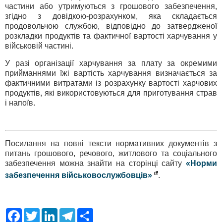
частини або утримуються з грошового забезпечення,
згідно з довідкою-розрахунком, яка складається
продовольчою службою, відповідно до затвердженої
розкладки продуктів та фактичної вартості харчування у
військовій частині.
У разі організації харчування за плату за окремими
прийманнями їжі вартість харчування визначається за
фактичними витратами із розрахунку вартості харчових
продуктів, які використовуються для приготування страв
і напоїв.
Посилання на повні тексти нормативних документів з
питань грошового, речового, житлового та соціального
забезпечення можна знайти на сторінці сайту
«Норми
забезпечення військовослужбовців»
.
F
T
L
T
S
a
w
i
e
h