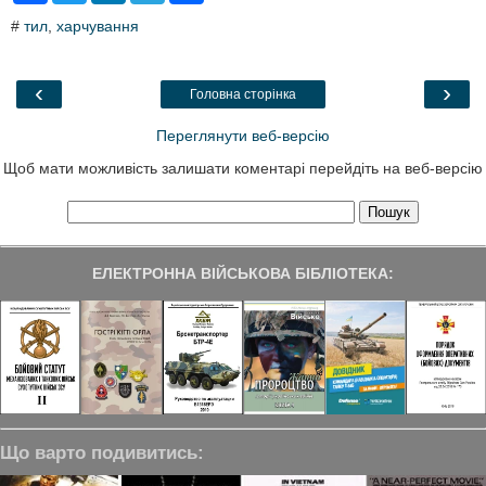
c
i
n
l
a
#
тил
,
харчування
e
t
k
e
r
b
t
e
g
e
o
e
d
r
o
r
I
a
‹
›
Головна сторінка
k
n
m
Переглянути веб-версію
Щоб мати можливість залишати коментарі перейдіть на веб-версію
ЕЛЕКТРОННА ВІЙСЬКОВА БІБЛІОТЕКА:
Що варто подивитись: