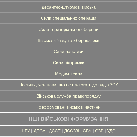
Десантно-штурмові війська
Сили спеціальних операцій
Сили територіальної оборони
Війська зв'язку та кібербезпеки
Сили логістики
Сили підтримки
Медичні сили
Частини, установи, що не належать до видів ЗСУ
Військова служба правопорядку
Розформовані військові частини
ІНШІ ВІЙСЬКОВІ ФОРМУВАННЯ:
НГУ
|
ДПСУ
|
ДССТ
|
ДССЗЗІ
|
СБУ
|
СЗР
|
УДО