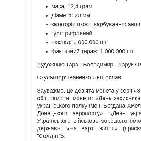
маса: 12,4 грам
діаметр: 30 мм
категорія якості карбування: анц
гурт: рифлений
наклад: 1 000 000 шт
фактичний тираж: 1 000 000 шт
Художник: Таран Володимир , Харук Ол
Скульптор: Іваненко Святослав
Зауважмо, це дев'ята монета у серії «
обіг пам'ятні монети: «День захисник
українського полку імені Богдана Хме
Донецького аеропорту», «День укра
Українського військово-морського фло
держав», «На варті життя» (присв
"Солдат"».