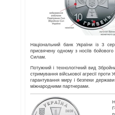
Національний банк України із 3 се
присвячену одному з носіїв бойового
Силам.
Потужний і технологічний вид Збройни
стримування військової агресії проти У
гарантування миру і безпеки держави
міжнародними партнерами.
Н
Г
п