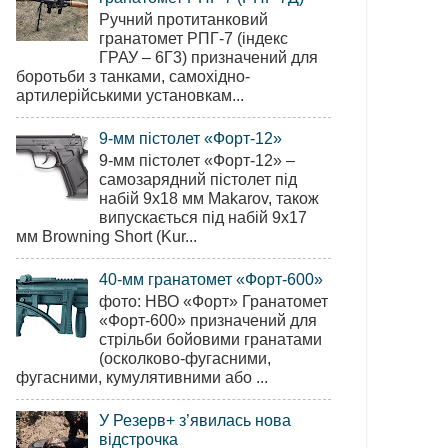
Ручний протитанковий
гранатомет РПГ-7 (індекс
ГРАУ – 6Г3) призначений для
боротьби з танками, самохідно-
артилерійськими установкам...
9-мм пістолет «Форт-12»
9-мм пістолет «Форт-12» –
самозарядний пістолет під
набій 9х18 мм Makarov, також
випускається під набій 9х17
мм Browning Short (Kur...
40-мм гранатомет «Форт-600»
фото: НВО «Форт» Гранатомет
«Форт-600» призначений для
стрільби бойовими гранатами
(осколково-фугасними,
фугасними, кумулятивними або ...
У Резерв+ з’явилась нова
відстрочка