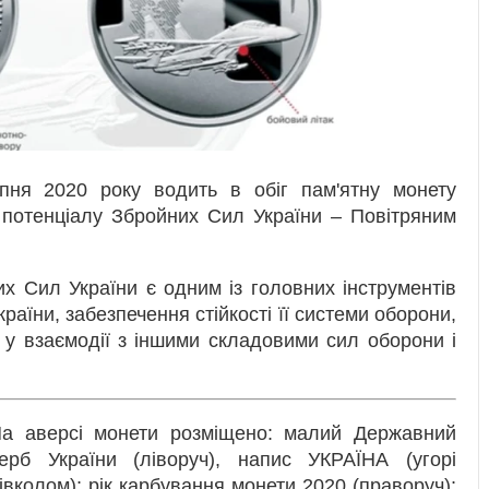
рпня 2020 року водить в обіг пам'ятну монету
 потенціалу Збройних Сил України – Повітряним
х Сил України є одним із головних інструментів
країни, забезпечення стійкості її системи оборони,
 у взаємодії з іншими складовими сил оборони і
а аверсі монети розміщено: малий Державний
ерб України (ліворуч), напис УКРАЇНА (угорі
івколом); рік карбування монети 2020 (праворуч);