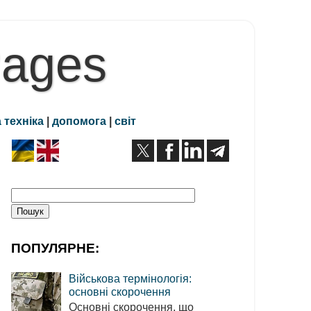
Pages
 техніка
|
допомога
|
світ
ПОПУЛЯРНЕ:
Військова термінологія:
основні скорочення
Основні скорочення, що