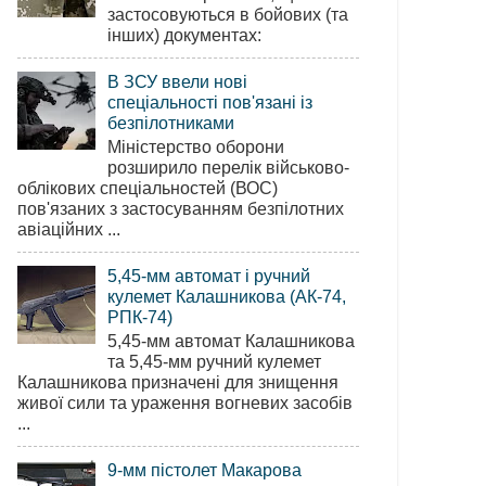
застосовуються в бойових (та
інших) документах:
В ЗСУ ввели нові
спеціальності пов'язані із
безпілотниками
Міністерство оборони
розширило перелік військово-
облікових спеціальностей (ВОС)
пов'язаних з застосуванням безпілотних
авіаційних ...
5,45-мм автомат і ручний
кулемет Калашникова (АК-74,
РПК-74)
5,45-мм автомат Калашникова
та 5,45-мм ручний кулемет
Калашникова призначені для знищення
живої сили та ураження вогневих засобів
...
9-мм пістолет Макарова