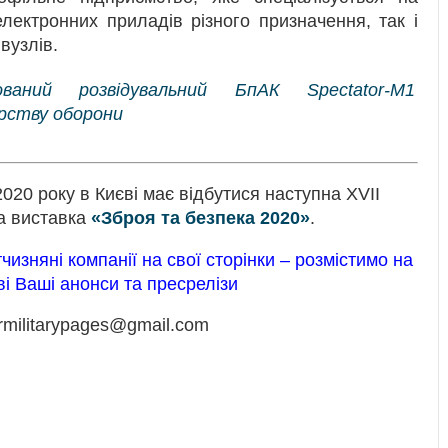
електронних приладів різного призначення, так і
вузлів.
ваний розвідувальний БпАК Spectator-M1
рству оборони
020 року в Києві має відбутися наступна XVII
а виставка
«Зброя та безпека 2020»
.
тчизняні компанії на свої сторінки – розмістимо на
ві Ваші анонси та пресрелізи
krmilitarypages@gmail.com