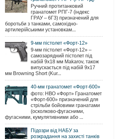
Ручний протитанковий
гранатомет РПГ-7 (індекс
ГРАУ – 6Г3) призначений для
боротьби з танками, самохідно-
артилерійськими установкам...
9-мм пістолет «Форт-12»
9-мм пістолет «Форт-12» –
самозарядний пістолет під
набій 9х18 мм Makarov, також
випускається під набій 9х17
мм Browning Short (Kur...
40-мм гранатомет «Форт-600»
фото: НВО «Форт» Гранатомет
«Форт-600» призначений для
стрільби бойовими гранатами
(осколково-фугасними,
фугасними, кумулятивними або ...
Підозри від НАБУ за
розкрадання на захисті танків