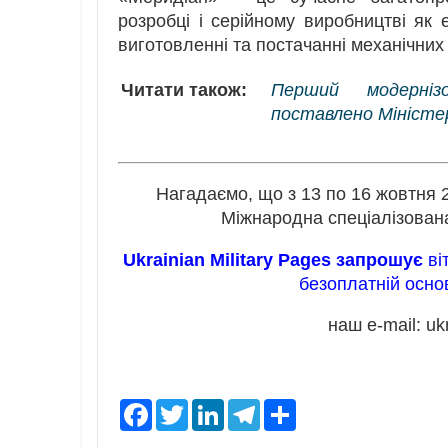
розробці і серійному виробництві як 
виготовленні та постачанні механічних 
Читати також:
Перший модернізо
поставлено Міністе
Нагадаємо, що з 13 по 16 жовтня 2
Міжнародна спеціалізован
Ukrainian Military Pages запрошує
ві
безоплатній осно
наш e-mail: u
F
T
L
T
S
a
w
i
e
h
c
i
n
l
a