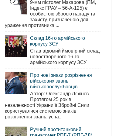
9-мм пістолет Макарова (ПМ,
Індекс ГРАУ – 56-А-125) є
особистою зброєю нападу та
захисту, призначеною для
ураження противника ...
Склад 16-го армійського
корпусу ЗСУ
Став відомий ймовірний склад
новоствореного 16-го
армійського корпусу ЗСУ
Про нові знаки розрізнення
військових звань
військовослужбовців
Автор: Олександр Лєжнєв
Протягом 25 років
незалежності України її Збройні Сили
користувалися системою знаків
розрізнення звань, успа...
Ручний протитанковий
гранатомет РПГ-7 (РПГ-7Д)