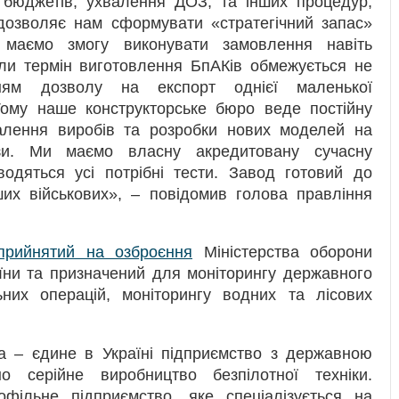
ь бюджетів, ухвалення ДОЗ, та інших процедур,
 дозволяє нам сформувати «стратегічний запас»
маємо змогу виконувати замовлення навіть
оли термін виготовлення БпАКів обмежується не
ням дозволу на експорт однієї маленької
Тому наше конструкторське бюро веде постійну
налення виробів та розробки нових моделей на
ази. Ми маємо власну акредитовану сучасну
одяться усі потрібні тести. Завод готовий до
их військових», – повідомив голова правління
прийнятий на озброєння
Міністерства оборони
їни та призначений для моніторингу державного
ьних операцій, моніторингу водних та лісових
а – єдине в Україні підприємство з державною
о серійне виробництво безпілотної техніки.
фільне підприємство, яке спеціалізується на