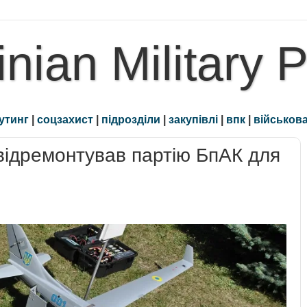
inian Military 
утинг
|
соцзахист
|
підрозділи
|
закупівлі
|
впк
|
військова
відремонтував партію БпАК для