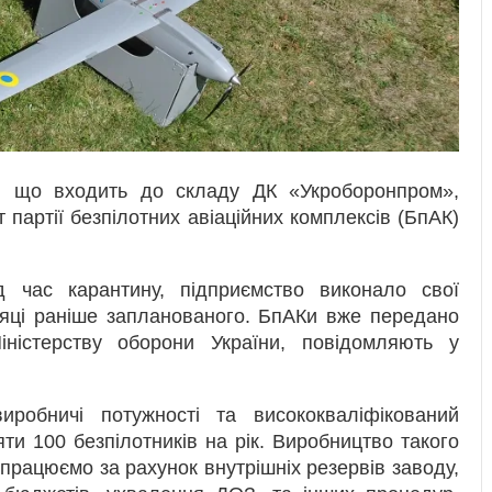
, що входить до складу ДК «Укроборонпром»,
партії безпілотних авіаційних комплексів (БпАК)
 час карантину, підприємство виконало свої
ісяці раніше запланованого. БпАКи вже передано
ністерству оборони України, повідомляють у
робничі потужності та висококваліфікований
и 100 безпілотників на рік. Виробництво такого
працюємо за рахунок внутрішніх резервів заводу,