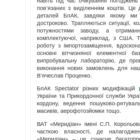
навіть під час очікування погоджен
пов’язаних з виділенням коштів. Це
деталей БпАК, завдяки якому ми 
достроково. Трапляються ситуації, к
потужностями заводу, а отриман
комплектуючої, наприклад, з США. 
роботу з імпортозаміщення, вдоско
основні вітчизняної елементної б
випробувальну лабораторію, де пров
виконання нових замовлень для наш
В’ячеслав Проценко.
БпАК Spectator різних модифікацій
України та Прикордонної служби Укра
кордону, ведення пошуково-рятувал
масивів, аерофотозйомки тощо.
ВАТ «Меридіан» імені С.П. Корольов
часткою власності, де налагоджен
«Меридіан» – це сучасне багатопро