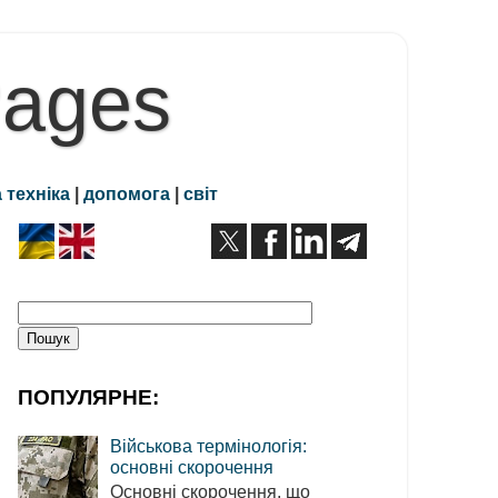
Pages
 техніка
|
допомога
|
світ
ПОПУЛЯРНЕ:
Військова термінологія:
основні скорочення
Основні скорочення, що