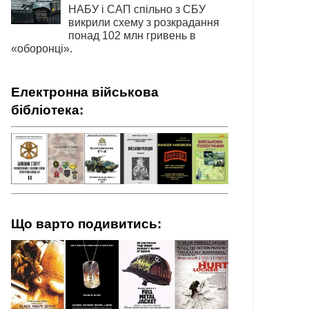
НАБУ і САП спільно з СБУ
викрили схему з розкрадання
понад 102 млн гривень в
«оборонці».
Електронна військова
бібліотека:
Що варто подивитись: