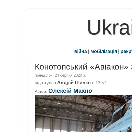
Ukra
війна
|
мобілізація
|
рекр
Конотопський «Авіакон» з
понеділок, 24 серпня 2020 р.
Андрій Шинко
підготував
о
13:57
Олексій Махно
Автор: