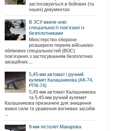
застосовуються в бойових (та
інших) документах:
В ЗСУ ввели нові
спеціальності пов'язані із
безпілотниками
Міністерство оборони
розширило перелік військово-
облікових спеціальностей (ВОС)
пов'язаних з застосуванням безпілотних
авіаційних ...
5,45-мм автомат і ручний
кулемет Калашникова (АК-74,
РПК-74)
5,45-мм автомат Калашникова
та 5,45-мм ручний кулемет
Калашникова призначені для знищення
живої сили та ураження вогневих засобів
...
9-мм пістолет Макарова