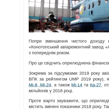
Попри зменшення чистого доходу
«Конотопський авіаремонтний завод «А
з попереднім роком.
Про це свідчить оприлюднена фінансов
Зокрема за підсумками 2019 року аві
ВПК за рейтингом UMP 2019 року), як
Мі-8, Мі-24
, а також
Мі-14
та
Ка-27
, о
мільйонів у 2018 році.
Проте варто зауважити, що оприлюдн
містить змінені показники 2018 року. Та