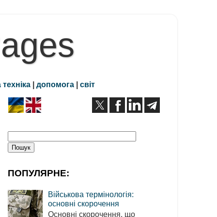
Pages
 техніка
|
допомога
|
світ
ПОПУЛЯРНЕ:
Військова термінологія:
основні скорочення
Основні скорочення, що