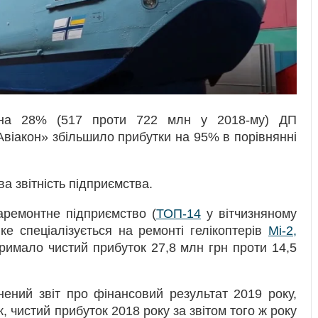
 на 28% (517 проти 722 млн у 2018-му) ДП
віакон» збільшило прибутки на 95% в порівнянні
а звітність підприємства.
аремонтне підприємство (
ТОП-14
у вітчизняному
е спеціалізується на ремонті гелікоптерів
Мі-2,
тримало чистий прибуток 27,8 млн грн проти 14,5
ений звіт про фінансовий результат 2019 року,
к, чистий прибуток 2018 року за звітом того ж року