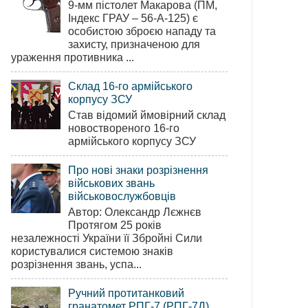
9-мм пістолет Макарова (ПМ,
Індекс ГРАУ – 56-А-125) є
особистою зброєю нападу та
захисту, призначеною для
ураження противника ...
Склад 16-го армійського
корпусу ЗСУ
Став відомий ймовірний склад
новоствореного 16-го
армійського корпусу ЗСУ
Про нові знаки розрізнення
військових звань
військовослужбовців
Автор: Олександр Лєжнєв
Протягом 25 років
незалежності України її Збройні Сили
користувалися системою знаків
розрізнення звань, успа...
Ручний протитанковий
гранатомет РПГ-7 (РПГ-7Д)