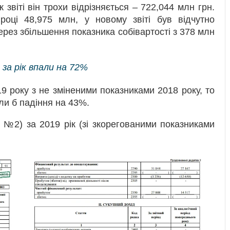
звіті він трохи відрізняється – 722,044 млн грн.
році 48,975 млн, у новому звіті був відчутно
рез збільшення показника собівартості з 378 млн
за рік впали на 72%
9 року з не зміненими показниками 2018 року, то
ли б падіння на 43%.
 №2) за 2019 рік (зі зкорегованими показниками