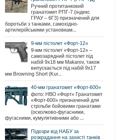
Ручний протитанковий
гранатомет РПГ-7 (індекс
ГРАУ – 6Г3) призначений для
боротьби з танками, самохідно-
артилерійськими установкам...
9-мм пістолет «Форт-12»
9-мм пістолет «Форт-12» –
самозарядний пістолет під
набій 9х18 мм Makarov, також
випускається під набій 9х17
мм Browning Short (Kur...
40-мм гранатомет «Форт-600»
фото: НВО «Форт» Гранатомет
«Форт-600» призначений для
стрільби бойовими гранатами
(осколково-фугасними,
фугасними, кумулятивними або ...
Підозри від НАБУ за
розкрадання на захисті танків