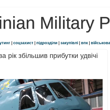
inian Military 
утинг
|
соцзахист
|
підрозділи
|
закупівлі
|
впк
|
військова
а рік збільшив прибутки удвічі