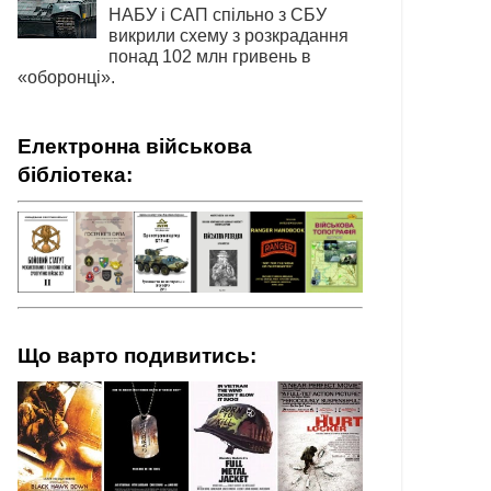
НАБУ і САП спільно з СБУ
викрили схему з розкрадання
понад 102 млн гривень в
«оборонці».
Електронна військова
бібліотека:
Що варто подивитись: