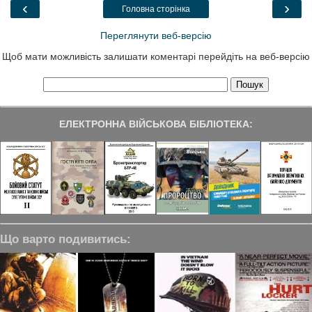
o
r
I
a
‹
›
Головна сторінка
k
n
m
Переглянути веб-версію
Щоб мати можливість залишати коментарі перейдіть на веб-версію
ЕЛЕКТРОННА ВІЙСЬКОВА БІБЛІОТЕКА:
Що варто подивитись: