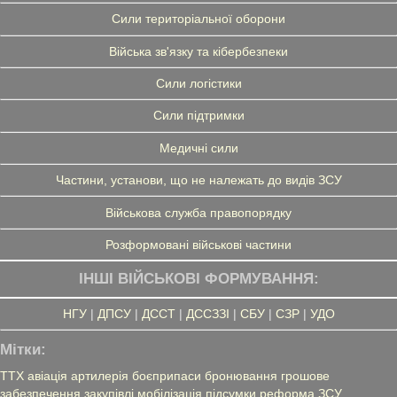
Сили територіальної оборони
Війська зв'язку та кібербезпеки
Сили логістики
Сили підтримки
Медичні сили
Частини, установи, що не належать до видів ЗСУ
Військова служба правопорядку
Розформовані військові частини
ІНШІ ВІЙСЬКОВІ ФОРМУВАННЯ:
НГУ
|
ДПСУ
|
ДССТ
|
ДССЗЗІ
|
СБУ
|
СЗР
|
УДО
Мітки:
ТТХ
авіація
артилерія
боєприпаси
бронювання
грошове
забезпечення
закупівлі
мобілізація
підсумки
реформа ЗСУ