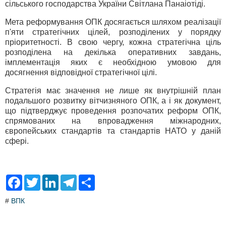
сільського господарства України Світлана Панаіотіді.
Мета реформування ОПК досягається шляхом реалізації
п'яти стратегічних цілей, розподілених у порядку
пріоритетності. В свою чергу, кожна стратегічна ціль
розподілена на декілька оперативних завдань,
імплементація яких є необхідною умовою для
досягнення відповідної стратегічної цілі.
Стратегія має значення не лише як внутрішній план
подальшого розвитку вітчизняного ОПК, а і як документ,
що підтверджує проведення розпочатих реформ ОПК,
спрямованих на впровадження міжнародних,
європейських стандартів та стандартів НАТО у даній
сфері.
F
T
L
T
S
a
w
i
e
h
c
i
n
l
a
#
ВПК
e
t
k
e
r
b
t
e
g
e
o
e
d
r