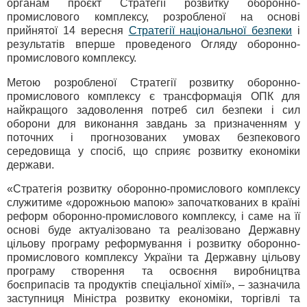
органам проєкт Стратегії розвитку оборонно-
промислового комплексу, розробленої на основі
прийнятої 14 вересня
Стратегії національної безпеки
і
результатів вперше проведеного Огляду оборонно-
промислового комплексу.
Метою розробленої Стратегії розвитку оборонно-
промислового комплексу є трансформація ОПК для
найкращого задоволення потреб сил безпеки і сил
оборони для виконання завдань за призначенням у
поточних і прогнозованих умовах безпекового
середовища у спосіб, що сприяє розвитку економіки
держави.
«Стратегія розвитку оборонно-промислового комплексу
служитиме «дорожньою мапою» започаткованих в країні
реформ оборонно-промислового комплексу, і саме на її
основі буде актуалізовано та реалізовано Державну
цільову програму реформування і розвитку оборонно-
промислового комплексу України та Державну цільову
програму створення та освоєння виробництва
боєприпасів та продуктів спеціальної хімії», – зазначила
заступниця Міністра розвитку економіки, торгівлі та