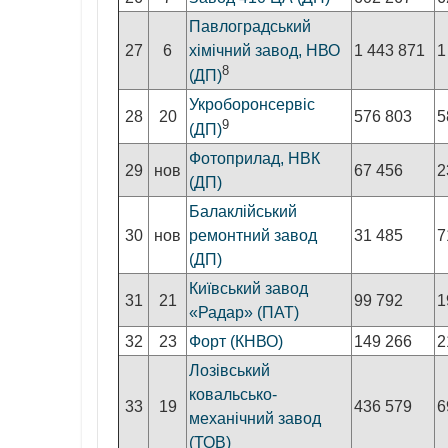
Павлоградський
27
6
хімічний завод, НВО
1 443 871
1
8
(ДП)
Укроборонсервіс
28
20
576 803
5
9
(ДП)
Фотоприлад, НВК
29
нов
67 456
2
(ДП)
Балаклійський
30
нов
ремонтний завод
31 485
7
(ДП)
Київський завод
31
21
99 792
1
«Радар» (ПАТ)
32
23
Форт (КНВО)
149 266
2
Лозівський
ковальсько-
33
19
436 579
6
механічний завод
(ТОВ)