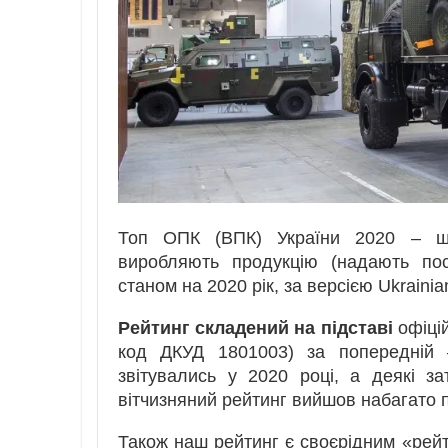
Топ ОПК (ВПК) України 2020 – щор
виробляють продукцію (надають пос
станом на 2020 рік, за версією Ukrainian
Рейтинг складений на підставі
офіці
код ДКУД 1801003) за попередній –
звітувались у 2020 році, а деякі з
вітчизняний рейтинг вийшов набагато п
Також наш рейтинг є своєрідним «рейт