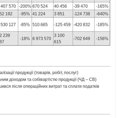
 407 570
-200%
670 524
40 456
-39 470
-165%
52 192
-95%
41 224
3 851
-124 738
-640%
 530 127
-85%
510 665
-125 459
-420 832
-185%
2 239
3 100
-18%
6 973 570
-702 649
-156%
87
615
лізації продукції (товарів, робіт, послуг)
ним доходом та собівартістю продукції (ЧД – СВ)
ився після операційних витрат та сплати податків