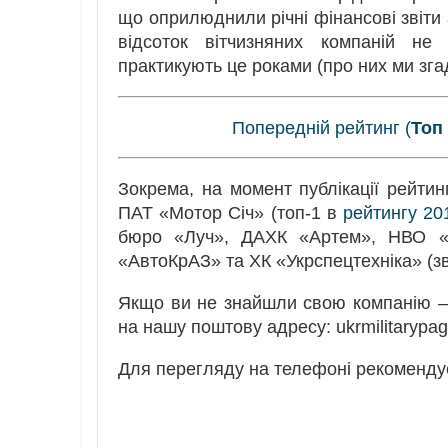
що оприлюднили річні фінансові звіти 
відсоток вітчизняних компаній не 
практикують це роками (про них ми згад
Попередній рейтинг (
Топ
Зокрема, на момент публікації рейти
ПАТ «Мотор Січ» (топ-1 в
рейтингу 20
бюро «Луч», ДАХК «Артем», НВО «П
«АвтоКрАЗ» та ХК «Укрспецтехніка» (зві
Якщо ви не знайшли свою компанію – 
на нашу поштову адресу: ukrmilitarypa
Для перегляду на телефоні рекоменду