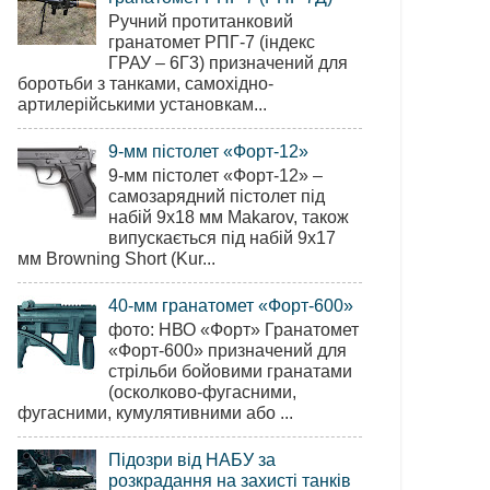
Ручний протитанковий
гранатомет РПГ-7 (індекс
ГРАУ – 6Г3) призначений для
боротьби з танками, самохідно-
артилерійськими установкам...
9-мм пістолет «Форт-12»
9-мм пістолет «Форт-12» –
самозарядний пістолет під
набій 9х18 мм Makarov, також
випускається під набій 9х17
мм Browning Short (Kur...
40-мм гранатомет «Форт-600»
фото: НВО «Форт» Гранатомет
«Форт-600» призначений для
стрільби бойовими гранатами
(осколково-фугасними,
фугасними, кумулятивними або ...
Підозри від НАБУ за
розкрадання на захисті танків