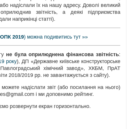
або надіслали їх на нашу адресу. Доволі великий
оприлюднив звітність, а деякі підприємства
али наприкінці статті).
 ОПК 2019
) можна подивитись тут »»
нгу
не була оприлюднена фінансова звітність
:
19 року
), ДП «Державне київське конструкторське
авлоградський хімічний завод», ХКБМ, ПрАТ
ти 2018/2019 рр. не завантажується з сайту).
можете надіслати звіт (або посилання на нього)
ges@gmail.com і ми доповнимо рейтинг.
ємо розвернути екран горизонтально.