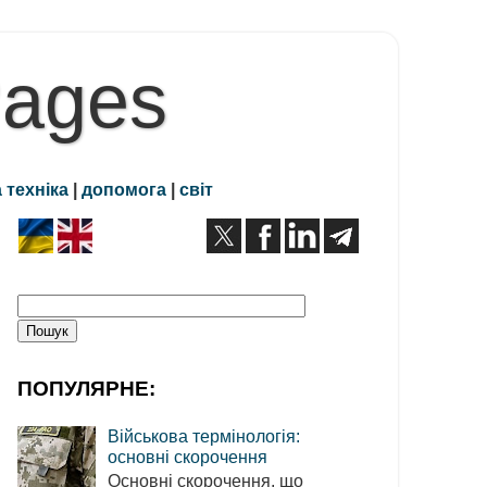
Pages
 техніка
|
допомога
|
світ
ПОПУЛЯРНЕ:
Військова термінологія:
основні скорочення
Основні скорочення, що