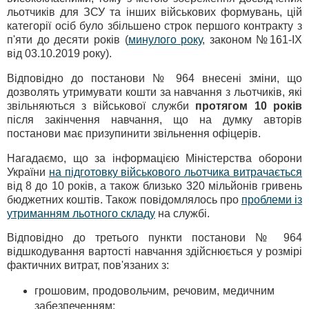
льотчиків для ЗСУ та інших військових формувань, цій
категорії осіб було збільшено строк першого контракту з
п'яти до десяти років (
минулого року
, законом №161-IX
від 03.10.2019 року).
Відповідно до постанови № 964 внесені зміни, що
дозволять утримувати кошти за навчання з льотчиків, які
звільняються з військової служби
протягом 10 років
після закінчення навчання, що на думку авторів
постанови має призупинити звільнення офіцерів.
Нагадаємо, що за інформацією Міністерства оборони
України
на підготовку військового льотчика витрачається
від 8 до 10 років, а також близько 320 мільйонів гривень
бюджетних коштів. Також повідомлялось про
проблеми із
утриманням льотного складу
на службі.
Відповідно до третього пункти постанови № 964
відшкодування вартості навчання здійснюється у розмірі
фактичних витрат, пов'язаних з:
грошовим, продовольчим, речовим, медичним
забезпеченням;