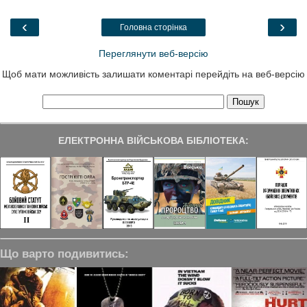
o
e
d
r
o
r
I
a
‹
›
Головна сторінка
k
n
m
Переглянути веб-версію
Щоб мати можливість залишати коментарі перейдіть на веб-версію
ЕЛЕКТРОННА ВІЙСЬКОВА БІБЛІОТЕКА:
Що варто подивитись: