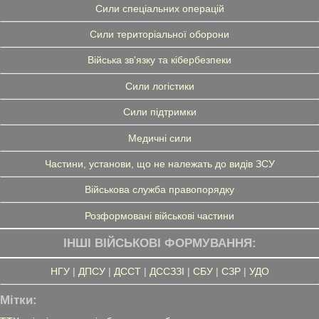
Сили спеціальних операцій
Сили територіальної оборони
Війська зв'язку та кібербезпеки
Сили логістики
Сили підтримки
Медичні сили
Частини, установи, що не належать до видів ЗСУ
Військова служба правопорядку
Розформовані військові частини
ІНШІ ВІЙСЬКОВІ ФОРМУВАННЯ:
НГУ
|
ДПСУ
|
ДССТ
|
ДССЗЗІ
|
СБУ
|
СЗР
|
УДО
Мітки: