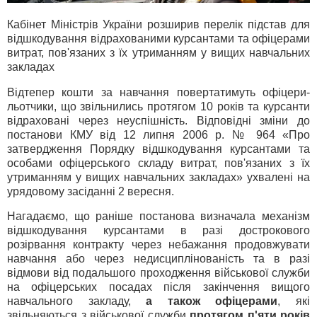
Кабінет Міністрів України розширив перелік підстав для
відшкодування відрахованими курсантами та офіцерами
витрат, пов'язаних з їх утриманням у вищих навчальних
закладах
Відтепер кошти за навчання повертатимуть офіцери-
льотчики, що звільнились протягом 10 років та курсанти
відраховані через неуспішність. Відповідні зміни до
постанови КМУ від 12 липня 2006 р. № 964 «Про
затвердження Порядку відшкодування курсантами та
особами офіцерського складу витрат, пов'язаних з їх
утриманням у вищих навчальних закладах» ухвалені на
урядовому засіданні 2 вересня.
Нагадаємо, що раніше постанова визначала механізм
відшкодування курсантами в разі дострокового
розірвання контракту через небажання продовжувати
навчання або через недисциплінованість та в разі
відмови від подальшого проходження військової служби
на офіцерських посадах після закінчення вищого
навчального закладу,
а також офіцерами
, які
звільняються з військової служби
протягом п'яти років