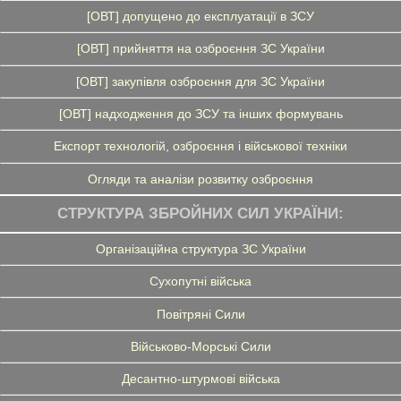
[ОВТ] допущено до експлуатації в ЗСУ
[ОВТ] прийняття на озброєння ЗС України
[ОВТ] закупівля озброєння для ЗС України
[ОВТ] надходження до ЗСУ та інших формувань
Експорт технологій, озброєння і військової техніки
Огляди та аналізи розвитку озброєння
СТРУКТУРА ЗБРОЙНИХ СИЛ УКРАЇНИ:
Організаційна структура ЗС України
Сухопутні війська
Повітряні Сили
Військово-Морські Сили
Десантно-штурмові війська