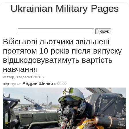
Ukrainian Military Pages
Військові льотчики звільнені
протягом 10 років після випуску
відшкодовуватимуть вартість
навчання
четвер, 3 вересня 2020 р.
Андрій Шинко
підготував
о
09:09