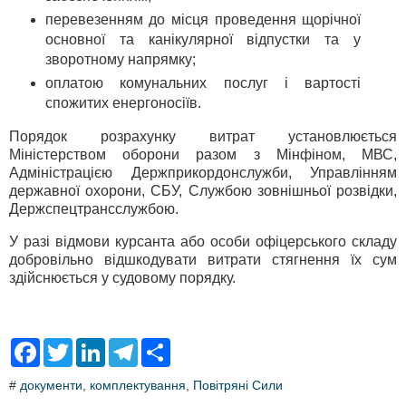
перевезенням до місця проведення щорічної
основної та канікулярної відпустки та у
зворотному напрямку;
оплатою комунальних послуг і вартості
спожитих енергоносіїв.
Порядок розрахунку витрат установлюється
Міністерством оборони разом з Мінфіном, МВС,
Адміністрацією Держприкордонслужби, Управлінням
державної охорони, СБУ, Службою зовнішньої розвідки,
Держспецтрансслужбою.
У разі відмови курсанта або особи офіцерського складу
добровільно відшкодувати витрати стягнення їх сум
здійснюється у судовому порядку.
F
T
L
T
S
a
w
i
e
h
c
i
n
l
a
#
документи
,
комплектування
,
Повітряні Сили
e
t
k
e
r
b
t
e
g
e