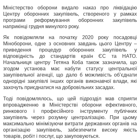
Міністерство оборони видало наказ про ліквідацію
Центру оборонних закупівель, створеного у рамках
програми реформування оборонних закупівель
наприкінці грудня минулого року.
Як повідомляли на початку 2020 року посадовці
Міноборони, одне з основних завдань цього Центру –
приведення процедур оборонних закупівель у
відповідність до стандартів країн ЄС та НАТО.
Начальниця центру Тетяна Коба також зазначила, що
згодом установа має набути статусу центральної
закупівельної агенції, що дало б можливість об’єднати
однорідні закупівлі інших органів виконавчої влади, які
захочуть приєднатися на добровільних засадах.
Тоді повідомлялось, що цей підрозділ мав сприяти
впровадженню в Міністерстві оборони ефективного,
ринкового і професійного інструменту публічних
закупівель через розумну централізацію. При цьому
максимально мінімізуючи витрати державних органів на
організацію закупівель, забезпечити високу якість
товарів, робіт і послуг, що закуповуються.