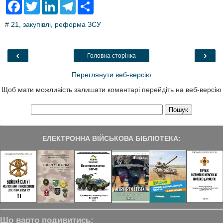
F
T
L
T
S
a
w
i
e
h
c
i
n
l
a
#
21
,
закупівлі
,
реформа ЗСУ
e
t
k
e
r
b
t
e
g
e
o
e
d
r
o
r
I
a
‹
›
Головна сторінка
k
n
m
Переглянути веб-версію
Щоб мати можливість залишати коментарі перейдіть на веб-версію
ЕЛЕКТРОННА ВІЙСЬКОВА БІБЛІОТЕКА:
Що варто подивитись: