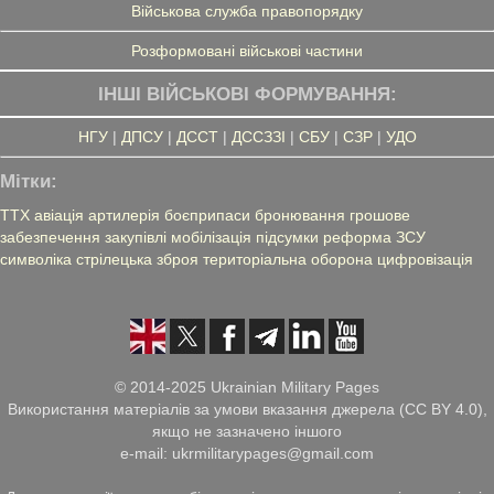
Військова служба правопорядку
Розформовані військові частини
ІНШІ ВІЙСЬКОВІ ФОРМУВАННЯ:
НГУ
|
ДПСУ
|
ДССТ
|
ДССЗЗІ
|
СБУ
|
СЗР
|
УДО
Мітки:
ТТХ
авіація
артилерія
боєприпаси
бронювання
грошове
забезпечення
закупівлі
мобілізація
підсумки
реформа ЗСУ
символіка
стрілецька зброя
територіальна оборона
цифровізація
© 2014-2025 Ukrainian Military Pages
Використання матеріалів за умови вказання джерела (CC BY 4.0),
якщо не зазначено іншого
e-mail: ukrmilitarypages@gmail.com