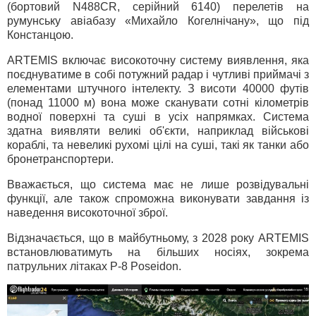
(бортовий N488CR, серійний 6140) перелетів на
румунську авіабазу «Михайло Когелнічану», що під
Констанцою.
ARTEMIS включає високоточну систему виявлення, яка
поєднуватиме в собі потужний радар і чутливі приймачі з
елементами штучного інтелекту. З висоти 40000 футів
(понад 11000 м) вона може сканувати сотні кілометрів
водної поверхні та суші в усіх напрямках. Система
здатна виявляти великі об'єкти, наприклад військові
кораблі, та невеликі рухомі цілі на суші, такі як танки або
бронетранспортери.
Вважається, що система має не лише розвідувальні
функції, але також спроможна виконувати завдання із
наведення високоточної зброї.
Відзначається, що в майбутньому, з 2028 року ARTEMIS
встановлюватимуть на більших носіях, зокрема
патрульних літаках P-8 Poseidon.