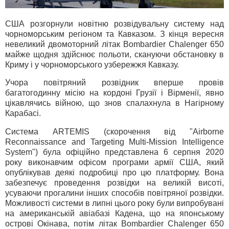
США розгорнули новітню розвідувальну систему над
чорноморським регіоном та Кавказом. З кінця вересня
невеликий двомоторний літак Bombardier Chalenger 650
майже щодня здійснює польоти, скануючи обстановку в
Криму і у чорноморського узбережжя Кавказу.
Учора повітряний розвідник вперше провів
багатогодинну місію на кордоні Грузії і Вірменії, явно
цікавлячись війною, що знов спалахнула в Нагірному
Карабасі.
Система ARTEMIS (скорочення від "Airborne
Reconnaissance and Targeting Multi-Mission Intelligence
System") була офіційно представлена 6 серпня 2020
року виконавчим офісом програми армії США, який
опублікував деякі подробиці про цю платформу. Вона
забезпечує проведення розвідки на великій висоті,
усуваючи прогалини інших способів повітряної розвідки.
Можливості системи в липні цього року були випробувані
на американській авіабазі Кадена, що на японському
острові Окінава, потім літак Bombardier Chalenger 650