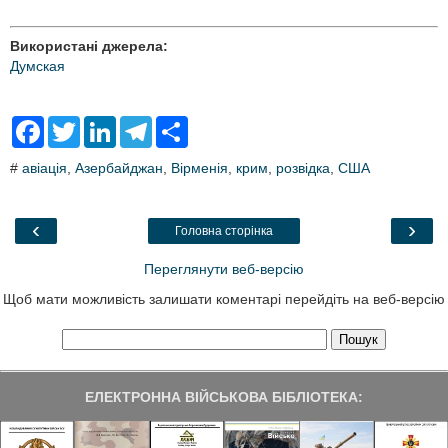
Використані джерела:
Думская
F
T
L
T
S
a
w
i
e
h
c
i
n
l
a
#
авіація
,
Азербайджан
,
Вірменія
,
крим
,
розвідка
,
США
e
t
k
e
r
b
t
e
g
e
o
e
d
r
o
r
I
a
‹
›
Головна сторінка
k
n
m
Переглянути веб-версію
Щоб мати можливість залишати коментарі перейдіть на веб-версію
ЕЛЕКТРОННА ВІЙСЬКОВА БІБЛІОТЕКА: