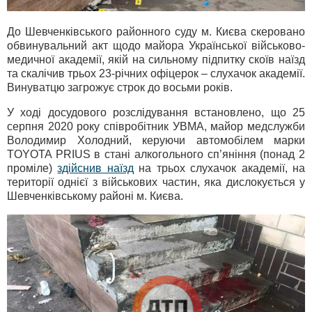
До Шевченківського районного суду м. Києва скеровано
обвинувальний акт щодо майора Української військово-
медичної академії, якій на сильному підпитку скоїв наїзд
та скалічив трьох 23-річних офіцерок – слухачок академії.
Винуватцю загрожує строк до восьми років.
У ході досудового розслідування встановлено, що 25
серпня 2020 року співробітник УВМА, майор медслужби
Володимир Холодний, керуючи автомобілем марки
TOYOTA PRIUS в стані алкогольного сп’яніння (понад 2
проміле)
здійснив наїзд
на трьох слухачок академії, на
території однієї з військових частин, яка дислокується у
Шевченківському районі м. Києва.