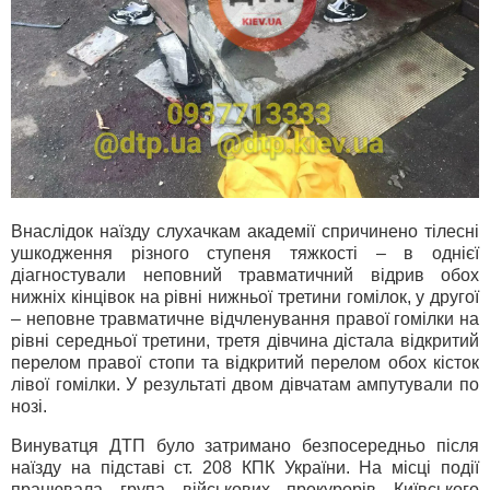
Внаслідок наїзду слухачкам академії спричинено тілесні
ушкодження різного ступеня тяжкості – в однієї
діагностували неповний травматичний відрив обох
нижніх кінцівок на рівні нижньої третини гомілок, у другої
– неповне травматичне відчленування правої гомілки на
рівні середньої третини, третя дівчина дістала відкритий
перелом правої стопи та відкритий перелом обох кісток
лівої гомілки. У результаті двом дівчатам ампутували по
нозі.
Винуватця ДТП було затримано безпосередньо після
наїзду на підставі ст. 208 КПК України. На місці події
працювала група військових прокурорів Київського