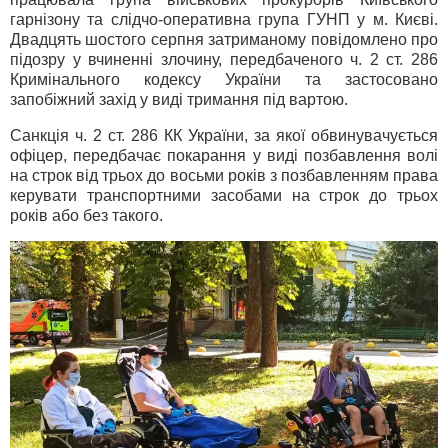
гарнізону та слідчо-оперативна група ГУНП у м. Києві.
Двадцять шостого серпня затриманому повідомлено про
підозру у вчиненні злочину, передбаченого ч. 2 ст. 286
Кримінального кодексу України та застосовано
запобіжний захід у виді тримання під вартою.
Санкція ч. 2 ст. 286 КК України, за якої обвинувачується
офіцер, передбачає покарання у виді позбавлення волі
на строк від трьох до восьми років з позбавленням права
керувати транспортними засобами на строк до трьох
років або без такого.