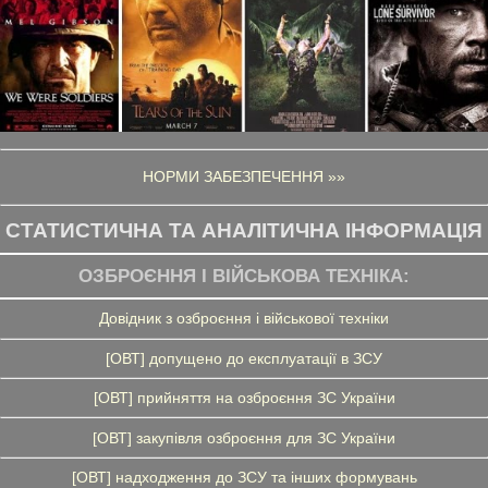
НОРМИ ЗАБЕЗПЕЧЕННЯ »»
СТАТИСТИЧНА ТА АНАЛІТИЧНА ІНФОРМАЦІЯ
ОЗБРОЄННЯ І ВІЙСЬКОВА ТЕХНІКА:
Довідник з озброєння і військової техніки
[ОВТ] допущено до експлуатації в ЗСУ
[ОВТ] прийняття на озброєння ЗС України
[ОВТ] закупівля озброєння для ЗС України
[ОВТ] надходження до ЗСУ та інших формувань