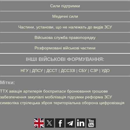
Сили підтримки
Медичні сили
Частини, установи, що не належать до видів ЗСУ
Військова служба правопорядку
Розформовані військові частини
ІНШІ ВІЙСЬКОВІ ФОРМУВАННЯ:
НГУ
|
ДПСУ
|
ДССТ
|
ДССЗЗІ
|
СБУ
|
СЗР
|
УДО
Мітки:
ТТХ
авіація
артилерія
боєприпаси
бронювання
грошове
забезпечення
закупівлі
мобілізація
підсумки
реформа ЗСУ
символіка
стрілецька зброя
територіальна оборона
цифровізація