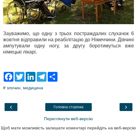
Зауважимо, що одну з трьох постраждалих слухачок 6
жовтня відправили на реабілітацію до Німеччини. Дівчині
ампутували одну ногу, за другу боротимуться вже
німецькі лікарі.
F
T
L
T
S
a
w
i
e
h
c
i
n
l
a
#
злочин
,
медицина
e
t
k
e
r
b
t
e
g
e
o
e
d
r
o
r
I
a
‹
›
Головна сторінка
k
n
m
Переглянути веб-версію
Щоб мати можливість залишати коментарі перейдіть на веб-версію