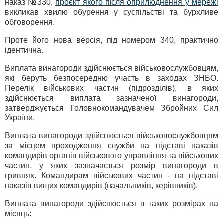
наказ №330,
проєкт якого після оприлюднення у мережі
викликав хвилю обурення у суспільстві та бурхливе
обговорення.
Проте його нова версія, під номером 340, практично
ідентична.
Виплата винагороди здійснюється військовослужбовцям,
які беруть безпосередню участь в заходах ЗНБО.
Перелік військових частин (підрозділів), в яких
здійснюється виплата зазначеної винагороди,
затверджується Головнокомандувачем Збройних Сил
України.
Виплата винагороди здійснюється військовослужбовцям
за місцем проходження служби на підставі наказів
командирів органів військового управління та військових
частин, у яких зазначається розмір винагороди в
гривнях. Командирам військових частин - на підставі
наказів вищих командирів (начальників, керівників).
Виплата винагороди здійснюється в таких розмірах на
місяць: