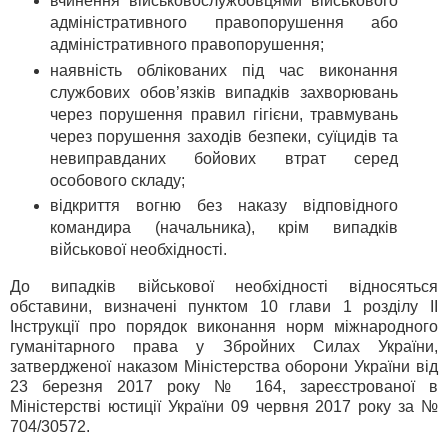
вчинення військовослужбовцями військового
адміністративного правопорушення або
адміністративного правопорушення;
наявність облікованих під час виконання
службових обов’язків випадків захворювань
через порушення правил гігієни, травмувань
через порушення заходів безпеки, суїцидів та
невиправданих бойових втрат серед
особового складу;
відкриття вогню без наказу відповідного
командира (начальника), крім випадків
військової необхідності.
До випадків військової необхідності відносяться
обставини, визначені пунктом 10 глави 1 розділу II
Інструкції про порядок виконання норм міжнародного
гуманітарного права у Збройних Силах України,
затвердженої наказом Міністерства оборони України від
23 березня 2017 року № 164, зареєстрованої в
Міністерстві юстиції України 09 червня 2017 року за №
704/30572.