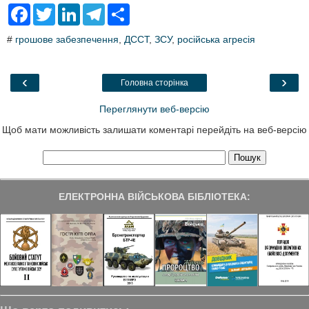
F
T
L
T
S
a
w
i
e
h
c
i
n
l
a
#
грошове забезпечення
,
ДССТ
,
ЗСУ
,
російська агресія
e
t
k
e
r
b
t
e
g
e
o
e
d
r
o
r
I
a
‹
›
Головна сторінка
k
n
m
Переглянути веб-версію
Щоб мати можливість залишати коментарі перейдіть на веб-версію
ЕЛЕКТРОННА ВІЙСЬКОВА БІБЛІОТЕКА: