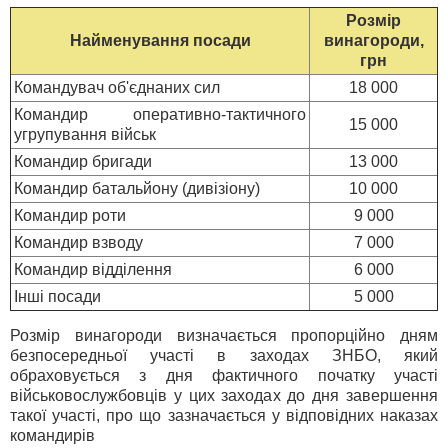
Розмір
Найменування посади
винагороди,
грн
Командувач об'єднаних сил
18 000
Командир оперативно-тактичного
15 000
угрупування військ
Командир бригади
13 000
Командир батальйону (дивізіону)
10 000
Командир роти
9 000
Командир взводу
7 000
Командир відділення
6 000
Інші посади
5 000
Розмір винагороди визначається пропорційно дням
безпосередньої участі в заходах ЗНБО, який
обраховується з дня фактичного початку участі
військовослужбовців у цих заходах до дня завершення
такої участі, про що зазначається у відповідних наказах
командирів