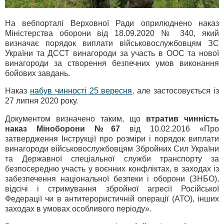
На вебпорталі Верховної Ради оприлюднено наказ
Міністерства оборони від 18.09.2020 № 340, який
визначає порядок виплати військовослужбовцям ЗС
України та ДССТ винагороди за участь в ООС та нової
винагороди за створення безпечних умов виконання
бойових завдань.
Наказ
набув чинності 25 вересня
, але застосовується із
27 липня 2020 року.
Документом визначено таким, що
втратив чинність
наказ Міноборони №67
від 10.02.2016 «Про
затвердження Інструкції про розміри і порядок виплати
винагороди військовослужбовцям Збройних Сил України
та Державної спеціальної служби транспорту за
безпосередню участь у воєнних конфліктах, в заходах із
забезпечення національної безпеки і оборони (ЗНБО),
відсічі і стримування збройної агресії Російської
Федерації чи в антитерористичній операції (АТО), інших
заходах в умовах особливого періоду».