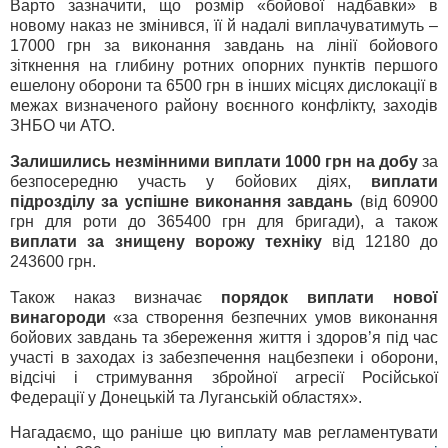
Варто зазначити, що розмір «бойової надбавки» в
новому наказ не змінився, її й надалі виплачуватимуть –
17000 грн за виконання завдань на лінії бойового
зіткнення на глибину ротних опорних пунктів першого
ешелону оборони та 6500 грн в інших місцях дислокації в
межах визначеного району воєнного конфлікту, заходів
ЗНБО чи АТО.
Залишились незмінними виплати 1000 грн на добу
за
безпосередню участь у бойових діях,
виплати
підрозділу за успішне виконання завдань
(від 60900
грн для роти до 365400 грн для бригади), а також
виплати за знищену ворожу техніку
від 12180 до
243600 грн.
Також наказ визначає
порядок виплати нової
винагороди
«за створення безпечних умов виконання
бойових завдань та збереження життя і здоров’я під час
участі в заходах із забезпечення нацбезпеки і оборони,
відсічі і стримування збройної агресії Російської
Федерації у Донецькій та Луганській областях».
Нагадаємо, що раніше цю виплату мав регламентувати