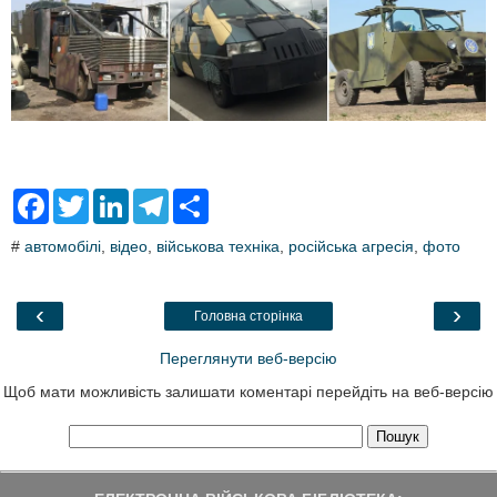
F
T
L
T
S
a
w
i
e
h
c
i
n
l
a
#
автомобілі
,
відео
,
військова техніка
,
російська агресія
,
фото
e
t
k
e
r
b
t
e
g
e
o
e
d
r
o
r
I
a
‹
›
Головна сторінка
k
n
m
Переглянути веб-версію
Щоб мати можливість залишати коментарі перейдіть на веб-версію