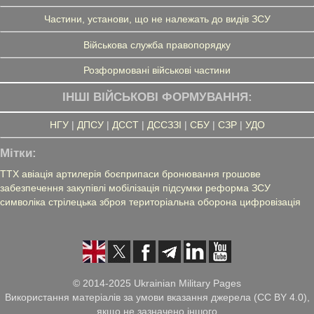
Частини, установи, що не належать до видів ЗСУ
Військова служба правопорядку
Розформовані військові частини
ІНШІ ВІЙСЬКОВІ ФОРМУВАННЯ:
НГУ
|
ДПСУ
|
ДССТ
|
ДССЗЗІ
|
СБУ
|
СЗР
|
УДО
Мітки:
ТТХ
авіація
артилерія
боєприпаси
бронювання
грошове
забезпечення
закупівлі
мобілізація
підсумки
реформа ЗСУ
символіка
стрілецька зброя
територіальна оборона
цифровізація
© 2014-2025 Ukrainian Military Pages
Використання матеріалів за умови вказання джерела (CC BY 4.0),
якщо не зазначено іншого