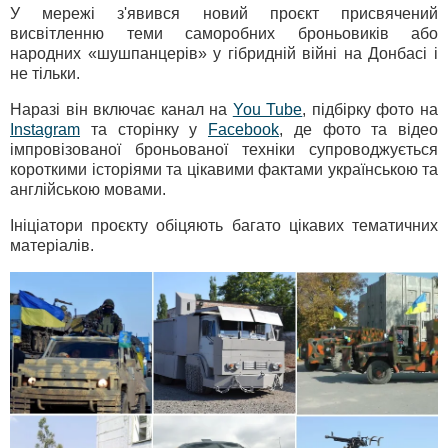
У мережі з'явився новий проєкт присвячений
висвітленню теми саморобних броньовиків або
народних «шушпанцерів» у гібридній війні на Донбасі і
не тільки.
Наразі він включає канал на
You Tube
, підбірку фото на
Instagram
та сторінку у
Facebook
, де фото та відео
імпровізованої броньованої техніки супроводжується
короткими історіями та цікавими фактами українською та
англійською мовами.
Ініціатори проєкту обіцяють багато цікавих тематичних
матеріалів.