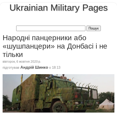
Ukrainian Military Pages
Народні панцерники або
«шушпанцери» на Донбасі і не
тільки
вівторок, 6 жовтня 2020 р.
Андрій Шинко
підготував
о
18:13