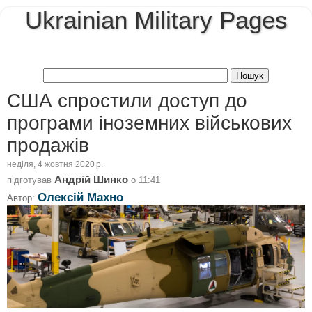
Ukrainian Military Pages
США спростили доступ до
програми іноземних військових
продажів
неділя, 4 жовтня 2020 р.
Андрій Шинко
підготував
о
11:41
Олексій Махно
Автор: