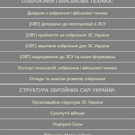
ОЗБРОЄННЯ І ВІЙСЬКОВА ТЕХНІКА:
Довідник з озброєння і військової техніки
[ОВТ] допущено до експлуатації в ЗСУ
[ОВТ] прийняття на озброєння ЗС України
[ОВТ] закупівля озброєння для ЗС України
[ОВТ] надходження до ЗСУ та інших формувань
Експорт технологій, озброєння і військової техніки
Огляди та аналізи розвитку озброєння
СТРУКТУРА ЗБРОЙНИХ СИЛ УКРАЇНИ:
Організаційна структура ЗС України
Сухопутні війська
Повітряні Сили