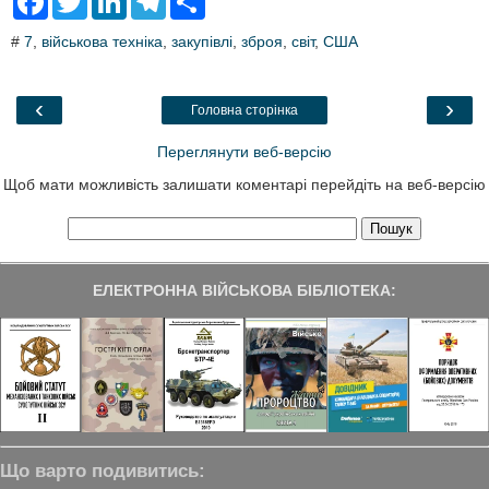
a
w
i
e
h
c
i
n
l
a
#
7
,
військова техніка
,
закупівлі
,
зброя
,
світ
,
США
e
t
k
e
r
b
t
e
g
e
o
e
d
r
o
r
I
a
‹
›
Головна сторінка
k
n
m
Переглянути веб-версію
Щоб мати можливість залишати коментарі перейдіть на веб-версію
ЕЛЕКТРОННА ВІЙСЬКОВА БІБЛІОТЕКА:
Що варто подивитись: