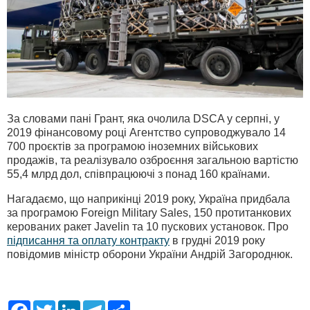
За словами пані Грант, яка очолила DSCA у серпні, у
2019 фінансовому році Агентство супроводжувало 14
700 проєктів за програмою іноземних військових
продажів, та реалізувало озброєння загальною вартістю
55,4 млрд дол, співпрацюючі з понад 160 країнами.
Нагадаємо, що наприкінці 2019 року, Україна придбала
за програмою Foreign Military Sales, 150 протитанкових
керованих ракет Javelin та 10 пускових установок. Про
підписання та оплату контракту
в грудні 2019 року
повідомив міністр оборони України Андрій Загороднюк.
F
T
L
T
S