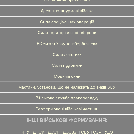
Військово-Морські Сили
Десантно-штурмові війська
Сили спеціальних операцій
Сили територіальної оборони
Війська зв'язку та кібербезпеки
Сили логістики
Сили підтримки
Медичні сили
Частини, установи, що не належать до видів ЗСУ
Військова служба правопорядку
Розформовані військові частини
ІНШІ ВІЙСЬКОВІ ФОРМУВАННЯ:
НГУ
|
ДПСУ
|
ДССТ
|
ДССЗЗІ
|
СБУ
|
СЗР
|
УДО