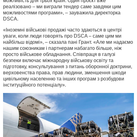
можливість для трьох країн. Один проєкт вже
реалізовано – ми виграли тендер саме завдяки цим
можливостями програми», – зауважила директорка
DSCA.
«Іноземні військові продажі часто здаються в центрі
уваги, коли люди говорять про DSCA – саме цим ми
найбільш відомі», – сказала пані Грант. «Але ми надаємо
нашим союзникам і партнерам набагато більше, ніж
просто військове обладнання. Співпраця в галузі
безпеки включає міжнародну військову освіту та
підготовку, консультування з питань оборонної доктрини,
верховенства права, прав людини, зменшення шкоди
цивільному населенню та інших програм з розбудови
інституційного потенціалу».