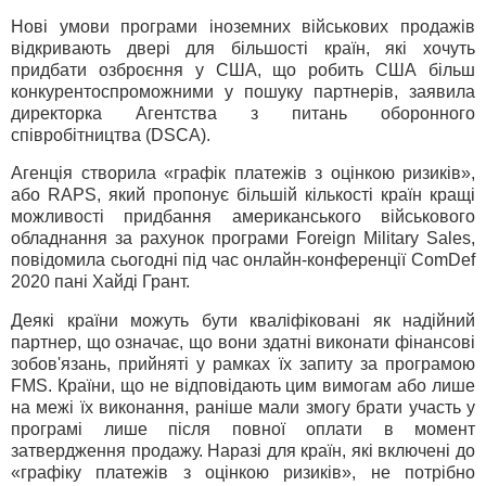
Нові умови програми іноземних військових продажів
відкривають двері для більшості країн, які хочуть
придбати озброєння у США, що робить США більш
конкурентоспроможними у пошуку партнерів, заявила
директорка Агентства з питань оборонного
співробітництва (DSCA).
Агенція створила «графік платежів з оцінкою ризиків»,
або RAPS, який пропонує більшій кількості країн кращі
можливості придбання американського військового
обладнання за рахунок програми Foreign Military Sales,
повідомила сьогодні під час онлайн-конференції ComDef
2020 пані Хайді Грант.
Деякі країни можуть бути кваліфіковані як надійний
партнер, що означає, що вони здатні виконати фінансові
зобов'язань, прийняті у рамках їх запиту за програмою
FMS. Країни, що не відповідають цим вимогам або лише
на межі їх виконання, раніше мали змогу брати участь у
програмі лише після повної оплати в момент
затвердження продажу. Наразі для країн, які включені до
«графіку платежів з оцінкою ризиків», не потрібно