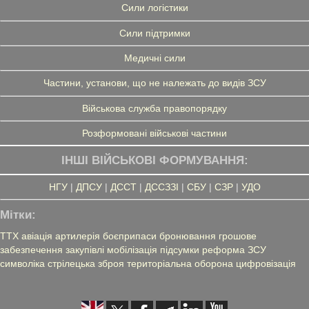
Сили логістики
Сили підтримки
Медичні сили
Частини, установи, що не належать до видів ЗСУ
Військова служба правопорядку
Розформовані військові частини
ІНШІ ВІЙСЬКОВІ ФОРМУВАННЯ:
НГУ
|
ДПСУ
|
ДССТ
|
ДССЗЗІ
|
СБУ
|
СЗР
|
УДО
Мітки:
ТТХ
авіація
артилерія
боєприпаси
бронювання
грошове
забезпечення
закупівлі
мобілізація
підсумки
реформа ЗСУ
символіка
стрілецька зброя
територіальна оборона
цифровізація