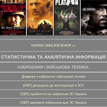
НОРМИ ЗАБЕЗПЕЧЕННЯ »»
СТАТИСТИЧНА ТА АНАЛІТИЧНА ІНФОРМАЦІЯ
ОЗБРОЄННЯ І ВІЙСЬКОВА ТЕХНІКА:
Довідник з озброєння і військової техніки
[ОВТ] допущено до експлуатації в ЗСУ
[ОВТ] прийняття на озброєння ЗС України
[ОВТ] закупівля озброєння для ЗС України