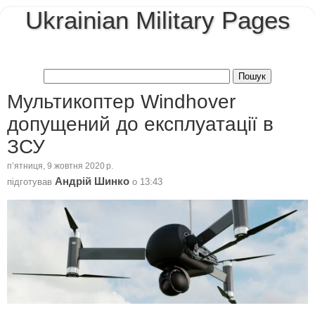
Ukrainian Military Pages
Мультикоптер Windhover
допущений до експлуатації в
ЗСУ
пʼятниця, 9 жовтня 2020 р.
Андрій Шинко
підготував
о
13:43