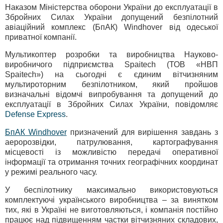
Наказом Міністерства оборони України до експлуатації в
Збройних Силах України допущений безпілотний
авіаційний комплекс (БпАК) Windhover від одеської
приватної компанії.
Мультикоптер розробки та виробництва Науково-
виробничого підприємства Spaitech (ТОВ «НВП
Spaitech») на сьогодні є єдиним вітчизняним
мультироторним безпілотником, який пройшов
визначальні відомчі випробування та допущений до
експлуатації в Збройних Силах України, повідомляє
Defense Express
.
БпАК Windhover
призначений для вирішення завдань з
аеророзвідки, патрулювання, картографування
місцевості із можливістю передачі оперативної
інформації та отримання точних географічних координат
у режимі реального часу.
У беспілотнику максимально використовуються
комплектуючі українського виробництва – за винятком
тих, які в Україні не виготовляються, і компанія постійно
працює над підвищенням частки вітчизняних складових,