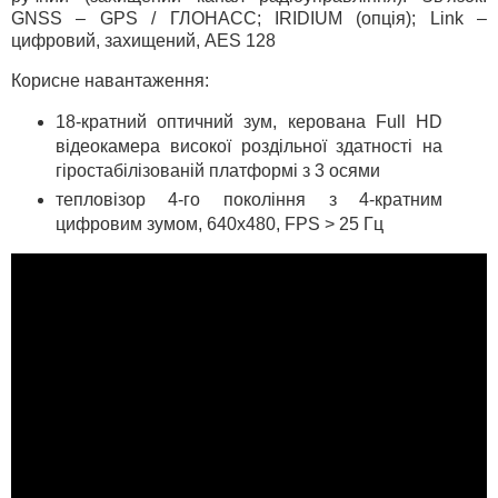
GNSS – GPS / ГЛОНАСС; IRIDIUM (опція); Link –
цифровий, захищений, AES 128
Корисне навантаження:
18-кратний оптичний зум, керована Full HD
відеокамера високої роздільної здатності на
гіростабілізованій платформі з 3 осями
тепловізор 4-го покоління з 4-кратним
цифровим зумом, 640х480, FPS > 25 Гц