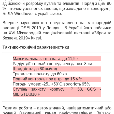
здійснюючи розробку вузлів та елемнтів. Поряд з цим 90
% інтелектуальної складової, що закладено в конструкції
БпЛА Windhover є українською.
Вперше мультикоптер представлено на міжнародній
виставці DSEI 2019 у Лондоні. В Україні його побачили
на XVI Міжнародній спеціалізованій виставці «Зброя та
безпека 2019» Києві.
Тактико-технічні характеристики
Максимальна злітна вага: до 11,5 кг
Радіус дії з онлайн передачею даних: 8 км
Швидкість: до 80 км/год
Тривалість польоту: до 60 хв
Повний контроль при вітрі: до 15 м/с
Погодні умови: -25.. +50˚C,вологість 95%
Ступінь захисту корпусу: IP 53, GCS -
MIL.STD.810 F
Режими роботи – автоматичний, напівавтоматичний або
ручний (захищений канал радіоуправління). Зв'язок: