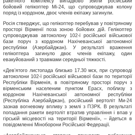
ракетного комплексу випадково збили російський
бойовий гелікоптер Мі-24, що супроводжував колону
поряд із кордоном, двоє членів екіпажу загинули.
Росія стверджує, що гелікоптер перебував у повітряному
просторі Вірменії поза зоною бойових дій. Гелікоптер
супроводжував автоколону 102-ї російської військової
бази поруч з кордоном Нахічеванської автономної
республіки (Азербайджан). У результаті враження
гелікоптера загинуло двоє членів екіпажу, один
евакуйований з травмами середньої тяжкості.
«Дев'ятого листопада близько 17.30 мск, при супроводі
автоколони 102-ї російської військової бази по території
Республіки Вірменія, в повітряному просторі поруч з
вірменським населеним пунктом Ерасх, поблизу з
кордоном Нахічеванської автономної республіки
(Республіка Азербайджан), російський вертоліт Ми-24
зазнав вогневому впливу з землі з ПЗРК. В результаті
попадання ракети вертоліт втратив управління і впав у
гірській місцевості на території Вірменії», – йдеться в
повідомленні Міноборони Російської Федерації.