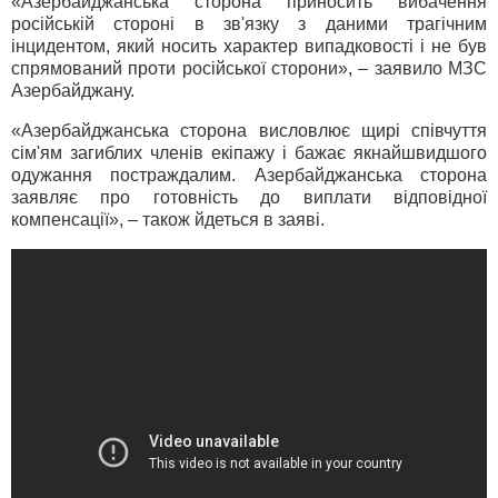
«Азербайджанська сторона приносить вибачення
російській стороні в зв'язку з даними трагічним
інцидентом, який носить характер випадковості і не був
спрямований проти російської сторони», – заявило МЗС
Азербайджану.
«Азербайджанська сторона висловлює щирі співчуття
сім'ям загиблих членів екіпажу і бажає якнайшвидшого
одужання постраждалим. Азербайджанська сторона
заявляє про готовність до виплати відповідної
компенсації», – також йдеться в заяві.