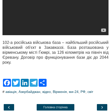
102-а російська військова база – найбільший російський
військовий об'єкт в Закавказзі. База розташована у
вірменському місті Ґюмрі, за 126 кілометрів на північ від
Єревану. Договір про функціонування бази діє до 2044
року.
F
T
L
T
S
a
w
i
e
h
c
i
n
l
a
#
авіація
,
Азербайджан
,
відео
,
Вірменія
,
ми-24
,
РФ
,
світ
e
t
k
e
r
b
t
e
g
e
o
e
d
r
o
r
I
a
‹
›
Головна сторінка
k
n
m