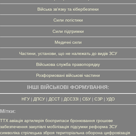
Війська зв'язку та кібербезпеки
Сили логістики
Сили підтримки
Медичні сили
Частини, установи, що не належать до видів ЗСУ
Військова служба правопорядку
Розформовані військові частини
ІНШІ ВІЙСЬКОВІ ФОРМУВАННЯ:
НГУ
|
ДПСУ
|
ДССТ
|
ДССЗЗІ
|
СБУ
|
СЗР
|
УДО
Мітки:
ТТХ
авіація
артилерія
боєприпаси
бронювання
грошове
забезпечення
закупівлі
мобілізація
підсумки
реформа ЗСУ
символіка
стрілецька зброя
територіальна оборона
цифровізація