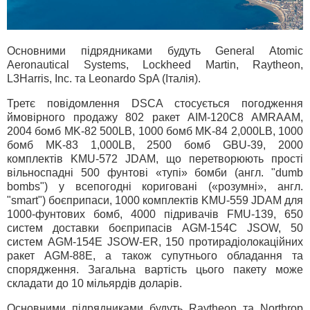
Основними підрядниками будуть General Atomic
Aeronautical Systems, Lockheed Martin, Raytheon,
L3Harris, Inc. та Leonardo SpA (Італія).
Третє повідомлення DSCA стосується погодження
ймовірного продажу 802 ракет AIM-120C8 AMRAAM,
2004 бомб MK-82 500LB, 1000 бомб MK-84 2,000LB, 1000
бомб MK-83 1,000LB, 2500 бомб GBU-39, 2000
комплектів KMU-572 JDAM, що перетворюють прості
вільноспадні 500 фунтові «тупі» бомби (англ. "dumb
bombs") у всепогодні кориговані («розумні», англ.
"smart") боєприпаси, 1000 комплектів KMU-559 JDAM для
1000-фунтових бомб, 4000 підривачів FMU-139, 650
систем доставки боєприпасів AGM-154C JSOW, 50
систем AGM-154E JSOW-ER, 150 протирадіолокаційних
ракет AGM-88E, а також супутнього обладання та
спорядження. Загальна вартість цього пакету може
складати до 10 мільярдів доларів.
Основними підрядниками будуть Raytheon та Northrop