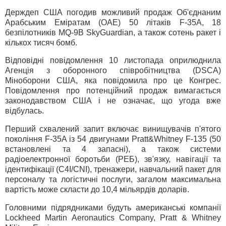
Держдеп США погодив можливий продаж Об'єднаним
Арабським Еміратам (ОАЕ) 50 літаків F-35A, 18
безпілотників MQ-9B SkyGuardian, а також сотень ракет і
кількох тисяч бомб.
Відповідні повідомлення 10 листопада оприлюднила
Агенція з оборонного співробітництва (DSCA)
Міноборони США, яка повідомила про це Конгрес.
Повідомлення про потенційний продаж вимагається
законодавством США і не означає, що угода вже
відбулась.
Перший схвалений запит включає винищувачів п'ятого
покоління F-35A із 54 двигунами Pratt&Whitney F-135 (50
встановлені та 4 запасні), а також системи
радіоелектронної боротьби (РЕБ), зв'язку, навігації та
ідентифікації (C4I/CNI), тренажери, навчальний пакет для
персоналу та логістичні послуги, загалом максимальна
вартість може скласти до 10,4 мільярдів доларів.
Головними підрядниками будуть американські компанії
Lockheed Martin Aeronautics Company, Pratt & Whitney