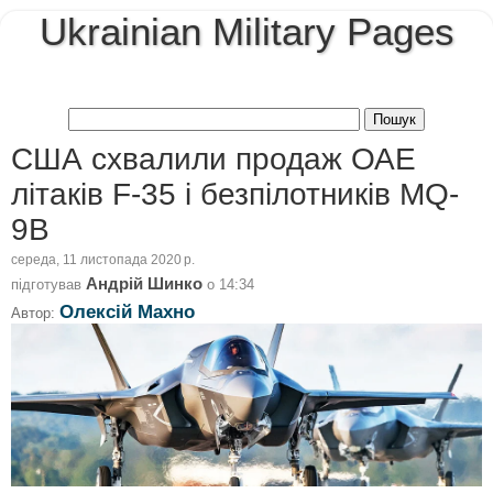
Ukrainian Military Pages
США схвалили продаж ОАЕ
літаків F-35 і безпілотників MQ-
9B
середа, 11 листопада 2020 р.
Андрій Шинко
підготував
о
14:34
Олексій Махно
Автор: