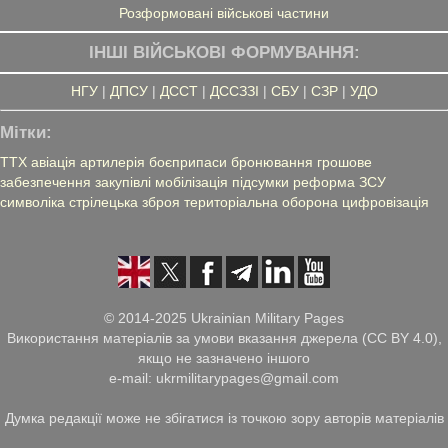
Розформовані військові частини
ІНШІ ВІЙСЬКОВІ ФОРМУВАННЯ:
НГУ
|
ДПСУ
|
ДССТ
|
ДССЗЗІ
|
СБУ
|
СЗР
|
УДО
Мітки:
ТТХ
авіація
артилерія
боєприпаси
бронювання
грошове
забезпечення
закупівлі
мобілізація
підсумки
реформа ЗСУ
символіка
стрілецька зброя
територіальна оборона
цифровізація
© 2014-2025 Ukrainian Military Pages
Використання матеріалів за умови вказання джерела (CC BY 4.0),
якщо не зазначено іншого
e-mail: ukrmilitarypages@gmail.com
Думка редакції може не збігатися із точкою зору авторів матеріалів