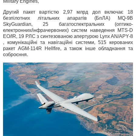
Military Engines,
Другий пакет вартістю 2,97 млрд дол включає 18
безпілотних літальних апаратів (БпЛА) MQ-9B
SkyGuardian, 25 багатоспектральних (оптико-
електронних/інфрачервоних) систем наведення MTS-D
EO/IR, 19 РЛС з синтезованою апертурою Lynx AN/APY-8
, комунікаційні та навігаційні системи, 515 керованих
ракет AGM-114R Hellfire, а також інше обладнання та
озброєння.