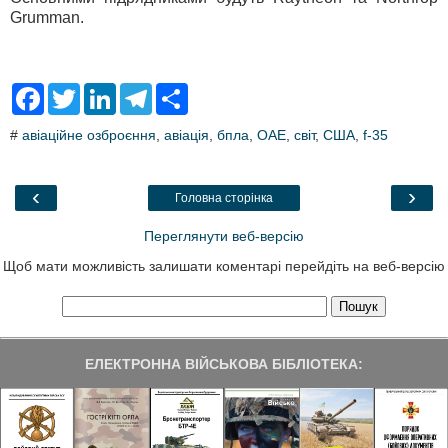
Grumman.
F
T
L
T
S
a
w
i
e
h
c
i
n
l
a
#
авіаційне озброєння
,
авіація
,
бпла
,
ОАЕ
,
світ
,
США
,
f-35
e
t
k
e
r
b
t
e
g
e
o
e
d
r
o
r
I
a
‹
›
Головна сторінка
k
n
m
Переглянути веб-версію
Щоб мати можливість залишати коментарі перейдіть на веб-версію
ЕЛЕКТРОННА ВІЙСЬКОВА БІБЛІОТЕКА: